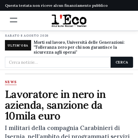
Questa testata non riceve alcun finanziamento pubblico
SABATO 8 AGOSTO 2026
Morti sul lavoro, Università delle Generazioni:
ULTIM'ORA
"Tolleranza zero per chi non garantisce la
sicurezza agli operai"
Cerca
CERCA
nel
sito
NEWS
Lavoratore in nero in
azienda, sanzione da
10mila euro
I militari della compagnia Carabinieri di
Isernia, nell’ambito dei programmati servizi