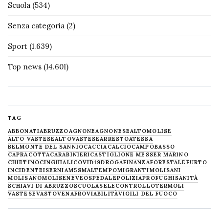
Scuola
(534)
Senza categoria
(2)
Sport
(1.639)
Top news
(14.601)
TAG
ABBONATI
ABRUZZO
AGNONE
AGNONESE
ALTOMOLISE
ALTO VASTESE
ALTOVASTESE
ARRESTO
ATESSA
BELMONTE DEL SANNIO
CACCIA
CALCIO
CAMPOBASSO
CAPRACOTTA
CARABINIERI
CASTIGLIONE MESSER MARINO
CHIETINO
CINGHIALI
COVID19
DROGA
FINANZA
FORESTALE
FURTO
INCIDENTE
ISERNIA
M5S
MALTEMPO
MIGRANTI
MOLISANI
MOLISANO
MOLISE
NEVE
OSPEDALE
POLIZIA
PROFUGHI
SANITÀ
SCHIAVI DI ABRUZZO
SCUOLA
SELECONTROLLO
TERMOLI
VASTESE
VASTO
VENAFRO
VIABILITÀ
VIGILI DEL FUOCO