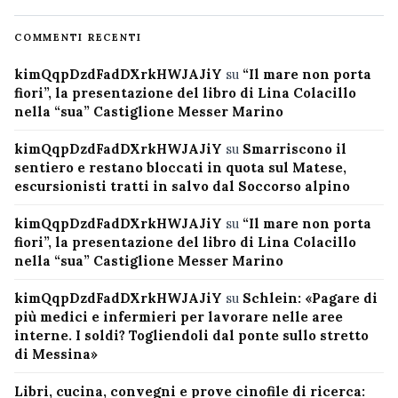
COMMENTI RECENTI
kimQqpDzdFadDXrkHWJAJiY
su
“Il mare non porta
fiori”, la presentazione del libro di Lina Colacillo
nella “sua” Castiglione Messer Marino
kimQqpDzdFadDXrkHWJAJiY
su
Smarriscono il
sentiero e restano bloccati in quota sul Matese,
escursionisti tratti in salvo dal Soccorso alpino
kimQqpDzdFadDXrkHWJAJiY
su
“Il mare non porta
fiori”, la presentazione del libro di Lina Colacillo
nella “sua” Castiglione Messer Marino
kimQqpDzdFadDXrkHWJAJiY
su
Schlein: «Pagare di
più medici e infermieri per lavorare nelle aree
interne. I soldi? Togliendoli dal ponte sullo stretto
di Messina»
Libri, cucina, convegni e prove cinofile di ricerca: