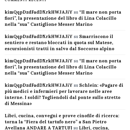
COMMENTI RECENTI
kimQqpDzdFadDXrkHWJAJiY
su
“Il mare non porta
fiori”, la presentazione del libro di Lina Colacillo
nella “sua” Castiglione Messer Marino
kimQqpDzdFadDXrkHWJAJiY
su
Smarriscono il
sentiero e restano bloccati in quota sul Matese,
escursionisti tratti in salvo dal Soccorso alpino
kimQqpDzdFadDXrkHWJAJiY
su
“Il mare non porta
fiori”, la presentazione del libro di Lina Colacillo
nella “sua” Castiglione Messer Marino
kimQqpDzdFadDXrkHWJAJiY
su
Schlein: «Pagare di
più medici e infermieri per lavorare nelle aree
interne. I soldi? Togliendoli dal ponte sullo stretto
di Messina»
Libri, cucina, convegni e prove cinofile di ricerca:
torna la “Fiera del tartufo nero” a San Pietro
Avellana ANDARE A TARTUFI
su
Libri, cucina,