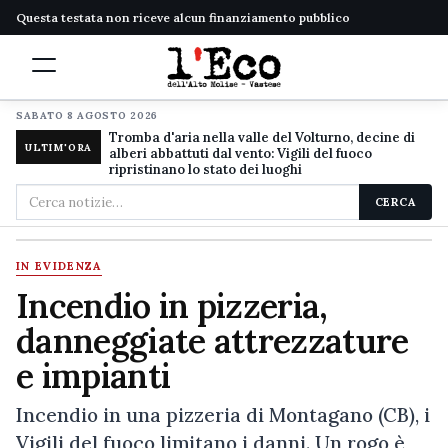
Questa testata non riceve alcun finanziamento pubblico
SABATO 8 AGOSTO 2026
Tromba d'aria nella valle del Volturno, decine di
ULTIM'ORA
alberi abbattuti dal vento: Vigili del fuoco
ripristinano lo stato dei luoghi
Cerca
CERCA
nel
sito
IN EVIDENZA
Incendio in pizzeria,
danneggiate attrezzature
e impianti
Incendio in una pizzeria di Montagano (CB), i
Vigili del fuoco limitano i danni. Un rogo è