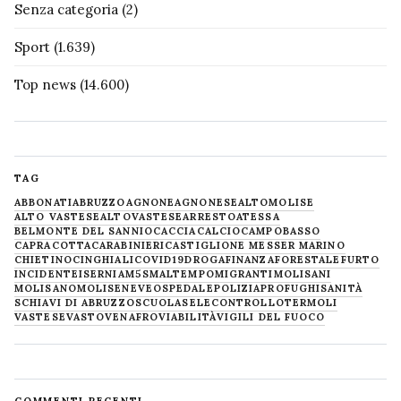
Senza categoria
(2)
Sport
(1.639)
Top news
(14.600)
TAG
ABBONATI
ABRUZZO
AGNONE
AGNONESE
ALTOMOLISE
ALTO VASTESE
ALTOVASTESE
ARRESTO
ATESSA
BELMONTE DEL SANNIO
CACCIA
CALCIO
CAMPOBASSO
CAPRACOTTA
CARABINIERI
CASTIGLIONE MESSER MARINO
CHIETINO
CINGHIALI
COVID19
DROGA
FINANZA
FORESTALE
FURTO
INCIDENTE
ISERNIA
M5S
MALTEMPO
MIGRANTI
MOLISANI
MOLISANO
MOLISE
NEVE
OSPEDALE
POLIZIA
PROFUGHI
SANITÀ
SCHIAVI DI ABRUZZO
SCUOLA
SELECONTROLLO
TERMOLI
VASTESE
VASTO
VENAFRO
VIABILITÀ
VIGILI DEL FUOCO