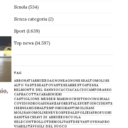
Scuola
(534)
Senza categoria
(2)
Sport
(1.639)
Top news
(14.597)
TAG
ABBONATI
ABRUZZO
AGNONE
AGNONESE
ALTOMOLISE
ALTO VASTESE
ALTOVASTESE
ARRESTO
ATESSA
io,
BELMONTE DEL SANNIO
CACCIA
CALCIO
CAMPOBASSO
CAPRACOTTA
CARABINIERI
CASTIGLIONE MESSER MARINO
CHIETINO
CINGHIALI
COVID19
DROGA
FINANZA
FORESTALE
FURTO
INCIDENTE
ISERNIA
M5S
MALTEMPO
MIGRANTI
MOLISANI
MOLISANO
MOLISE
NEVE
OSPEDALE
POLIZIA
PROFUGHI
SANITÀ
SCHIAVI DI ABRUZZO
SCUOLA
SELECONTROLLO
TERMOLI
VASTESE
VASTO
VENAFRO
VIABILITÀ
VIGILI DEL FUOCO