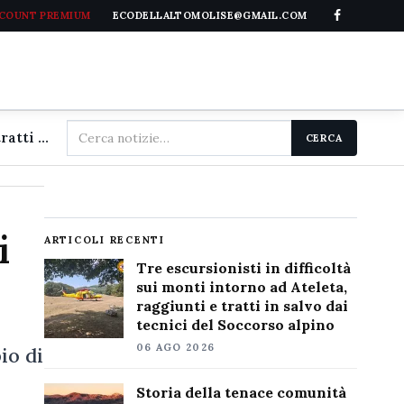
CCOUNT PREMIUM
ECODELLALTOMOLISE@GMAIL.COM
Cerca
Tre escursionisti in difficoltà sui monti intorno ad Ateleta, raggiunti e tratti in salvo dai tecnici del Soccorso alpino
CERCA
nel
sito
i
ARTICOLI RECENTI
Tre escursionisti in difficoltà
sui monti intorno ad Ateleta,
raggiunti e tratti in salvo dai
tecnici del Soccorso alpino
06 AGO 2026
io di
Storia della tenace comunità