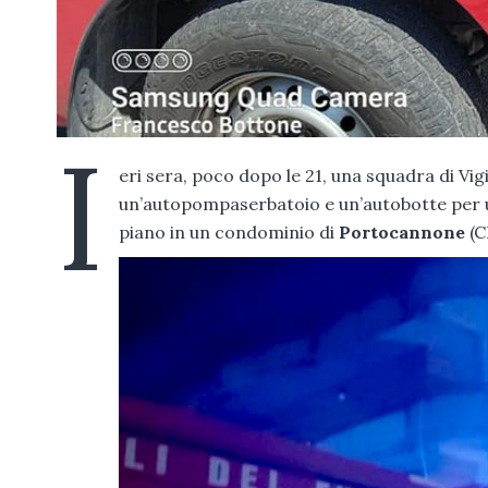
I
eri sera, poco dopo le 21, una squadra di Vi
un’autopompaserbatoio e un’autobotte per un 
piano in un condominio di
Portocannone
(C