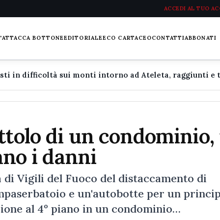
ACCEDI AL TUO A
L'ATTACCA BOTTONE
EDITORIALE
ECO CARTACEO
CONTATTI
ABBONATI
ttolo di un condominio, 
ano i danni
a di Vigili del Fuoco del distaccamento di
paserbatoio e un'autobotte per un princip
azione al 4° piano in un condominio…