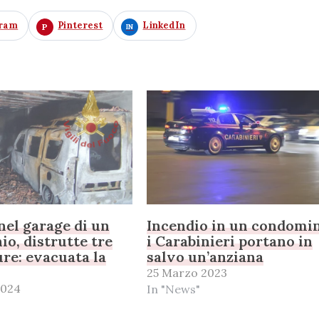
gram
Pinterest
LinkedIn
nel garage di un
Incendio in un condomin
o, distrutte tre
i Carabinieri portano in
re: evacuata la
salvo un’anziana
25 Marzo 2023
2024
In "News"