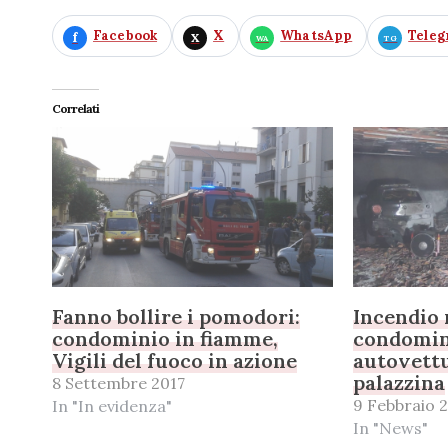
Facebook
X
WhatsApp
Tele
Correlati
Fanno bollire i pomodori:
Incendio 
condominio in fiamme,
condomini
Vigili del fuoco in azione
autovettu
palazzina
8 Settembre 2017
9 Febbraio 
In "In evidenza"
In "News"