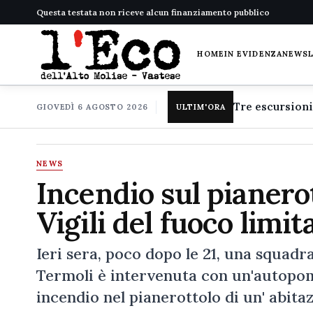
Questa testata non riceve alcun finanziamento pubblico
HOME
IN EVIDENZA
NEWS
GIOVEDÌ 6 AGOSTO 2026
ULTIM'ORA
NEWS
Incendio sul pianero
Vigili del fuoco limit
Ieri sera, poco dopo le 21, una squadr
Termoli è intervenuta con un'autopom
incendio nel pianerottolo di un' abit