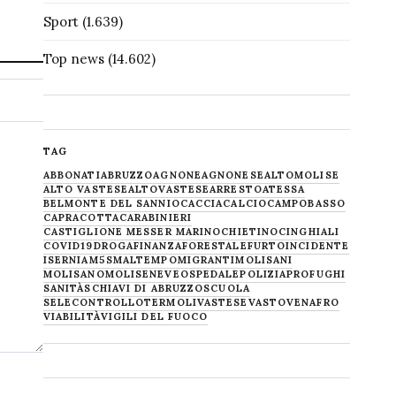
Sport
(1.639)
Top news
(14.602)
TAG
ABBONATI
ABRUZZO
AGNONE
AGNONESE
ALTOMOLISE
ALTO VASTESE
ALTOVASTESE
ARRESTO
ATESSA
BELMONTE DEL SANNIO
CACCIA
CALCIO
CAMPOBASSO
CAPRACOTTA
CARABINIERI
CASTIGLIONE MESSER MARINO
CHIETINO
CINGHIALI
COVID19
DROGA
FINANZA
FORESTALE
FURTO
INCIDENTE
ISERNIA
M5S
MALTEMPO
MIGRANTI
MOLISANI
MOLISANO
MOLISE
NEVE
OSPEDALE
POLIZIA
PROFUGHI
SANITÀ
SCHIAVI DI ABRUZZO
SCUOLA
SELECONTROLLO
TERMOLI
VASTESE
VASTO
VENAFRO
VIABILITÀ
VIGILI DEL FUOCO