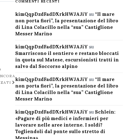
COMMENTI RECENTI
kimQqpDzdFadDXrkHWJAJiY
su
“Il mare
non porta fiori”, la presentazione del libro
di Lina Colacillo nella “sua” Castiglione
Messer Marino
kimQqpDzdFadDXrkHWJAJiY
su
Smarriscono il sentiero e restano bloccati
in quota sul Matese, escursionisti tratti in
salvo dal Soccorso alpino
O
 ANCORA
kimQqpDzdFadDXrkHWJAJiY
su
“Il mare
ZZATI
non porta fiori”, la presentazione del libro
di Lina Colacillo nella “sua” Castiglione
Messer Marino
kimQqpDzdFadDXrkHWJAJiY
su
Schlein:
«Pagare di più medici e infermieri per
lavorare nelle aree interne. I soldi?
Togliendoli dal ponte sullo stretto di
Messina»