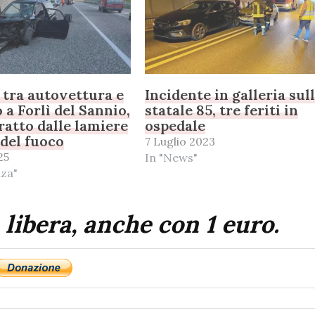
 tra autovettura e
Incidente in galleria sul
 a Forlì del Sannio,
statale 85, tre feriti in
tratto dalle lamiere
ospedale
 del fuoco
7 Luglio 2023
25
In "News"
nza"
 libera, anche con 1 euro.