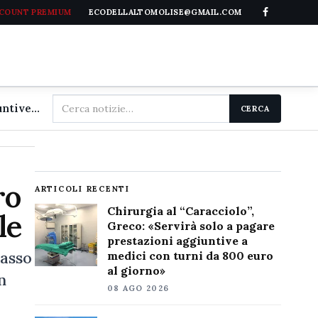
CCOUNT PREMIUM
ECODELLALTOMOLISE@GMAIL.COM
Cerca
Chirurgia al "Caracciolo", Greco: «Servirà solo a pagare prestazioni aggiuntive a medici con turni da 800 euro al giorno»
CERCA
nel
sito
ro
ARTICOLI RECENTI
Chirurgia al “Caracciolo”,
le
Greco: «Servirà solo a pagare
prestazioni aggiuntive a
basso
medici con turni da 800 euro
al giorno»
n
08 AGO 2026