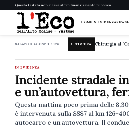
Questa testata non riceve alcun finanziamento pubblico
HOME
IN EVIDENZA
NEWS
SABATO 8 AGOSTO 2026
ULTIM'ORA
IN EVIDENZA
Incidente stradale in
e un’autovettura, fer
Questa mattina poco prima delle 8,30
è intervenuta sulla SS87 al km 126+400
autocarro e un'autovettura. Il conduc