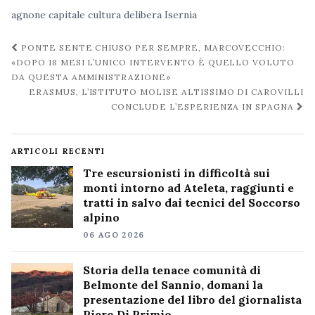
agnone
capitale
cultura
delibera
Isernia
Navigazione
PONTE SENTE CHIUSO PER SEMPRE, MARCOVECCHIO:
post
«DOPO 18 MESI L’UNICO INTERVENTO È QUELLO VOLUTO
DA QUESTA AMMINISTRAZIONE»
ERASMUS, L’ISTITUTO MOLISE ALTISSIMO DI CAROVILLI
CONCLUDE L’ESPERIENZA IN SPAGNA
ARTICOLI RECENTI
Tre escursionisti in difficoltà sui
monti intorno ad Ateleta, raggiunti e
tratti in salvo dai tecnici del Soccorso
alpino
06 AGO 2026
Storia della tenace comunità di
Belmonte del Sannio, domani la
presentazione del libro del giornalista
Piero Di Primio