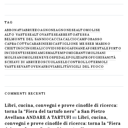
TAG
ABBONATI
ABRUZZO
AGNONE
AGNONESE
ALTOMOLISE
ALTO VASTESE
ALTOVASTESE
ARRESTO
ATESSA
BELMONTE DEL SANNIO
CACCIA
CALCIO
CAMPOBASSO
CAPRACOTTA
CARABINIERI
CASTIGLIONE MESSER MARINO
CHIETINO
CINGHIALI
COVID19
DROGA
FINANZA
FORESTALE
FURTO
INCIDENTE
ISERNIA
M5S
MALTEMPO
MIGRANTI
MOLISANI
MOLISANO
MOLISE
NEVE
OSPEDALE
POLIZIA
PROFUGHI
SANITÀ
SCHIAVI DI ABRUZZO
SCUOLA
SELECONTROLLO
TERMOLI
VASTESE
VASTO
VENAFRO
VIABILITÀ
VIGILI DEL FUOCO
COMMENTI RECENTI
Libri, cucina, convegni e prove cinofile di ricerca:
torna la “Fiera del tartufo nero” a San Pietro
Avellana ANDARE A TARTUFI
su
Libri, cucina,
convegni e prove cinofile di ricerca: torna la “Fiera