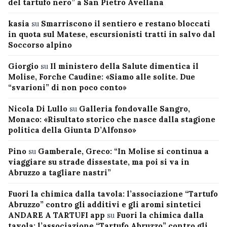
del tartufo nero” a San Pietro Avellana
kasia
su
Smarriscono il sentiero e restano bloccati
in quota sul Matese, escursionisti tratti in salvo dal
Soccorso alpino
Giorgio
su
Il ministero della Salute dimentica il
Molise, Forche Caudine: «Siamo alle solite. Due
“svarioni” di non poco conto»
Nicola Di Lullo
su
Galleria fondovalle Sangro,
Monaco: «Risultato storico che nasce dalla stagione
politica della Giunta D’Alfonso»
Pino
su
Gamberale, Greco: “In Molise si continua a
viaggiare su strade dissestate, ma poi si va in
Abruzzo a tagliare nastri”
Fuori la chimica dalla tavola: l’associazione “Tartufo
Abruzzo” contro gli additivi e gli aromi sintetici
ANDARE A TARTUFI app
su
Fuori la chimica dalla
tavola: l’associazione “Tartufo Abruzzo” contro gli