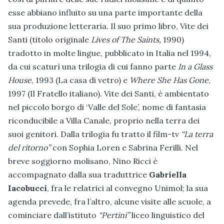
esse abbiano influito su una parte importante della
sua produzione letteraria. Il suo primo libro, Vite dei
Santi (titolo originale
Lives of The Saints,
1990)
tradotto in molte lingue, pubblicato in Italia nel 1994,
da cui scaturì una trilogia di cui fanno parte
In a Glass
House
, 1993 (La casa di vetro) e
Where She Has Gone
,
1997 (Il Fratello italiano). Vite dei Santi, è ambientato
nel piccolo borgo di ‘Valle del Sole’, nome di fantasia
riconducibile a Villa Canale, proprio nella terra dei
suoi genitori. Dalla trilogia fu tratto il film-tv
“La terra
del ritorno”
con Sophia Loren e Sabrina Ferilli. Nel
breve soggiorno molisano, Nino Ricci è
accompagnato dalla sua traduttrice
Gabriella
Iacobucci
, fra le relatrici al convegno Unimol; la sua
agenda prevede, fra l’altro, alcune visite alle scuole, a
cominciare dall’istituto
“Pertini”
liceo linguistico del