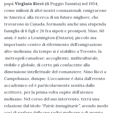
papà
Virginio Ricci
(di Poggio Sannita) nel 1954,
come milioni di altri nostri connazionali, emigrarono
in ‘America’ alla ricerca di un futuro migliore, che
trovarono in Canada, formando anche una stupenda
famiglia di 6 figli e 26 fra nipoti e pronipoti. Nino, 60
anni, è nato a Leamington (Ontario), piccolo ma
importante centro di riferimento dell’emigrazione
alto-molisana; da tempo si è stabilito a Toronto, la
metropoli canadese: accogliente, multiculturale,
vivibile e globale, di certo più confacente alla
dimensione intellettuale del romanziere. Nino Ricci a
Campobasso, dunque. L’occasione è data dall’evento
accademico ed è particolarmente sentita dallo
scrittore, per la prima volta ospite dell’ateneo
molisano. Nel corso del suo intervento, terrà una
relazione dal titolo
“Patrie immaginarie”
, avendo modo
così di parlare delle sue radici molisane e di quanto