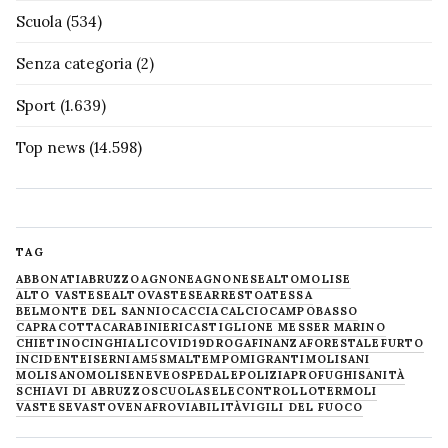
Scuola
(534)
Senza categoria
(2)
Sport
(1.639)
Top news
(14.598)
TAG
ABBONATI
ABRUZZO
AGNONE
AGNONESE
ALTOMOLISE
ALTO VASTESE
ALTOVASTESE
ARRESTO
ATESSA
BELMONTE DEL SANNIO
CACCIA
CALCIO
CAMPOBASSO
CAPRACOTTA
CARABINIERI
CASTIGLIONE MESSER MARINO
CHIETINO
CINGHIALI
COVID19
DROGA
FINANZA
FORESTALE
FURTO
INCIDENTE
ISERNIA
M5S
MALTEMPO
MIGRANTI
MOLISANI
MOLISANO
MOLISE
NEVE
OSPEDALE
POLIZIA
PROFUGHI
SANITÀ
SCHIAVI DI ABRUZZO
SCUOLA
SELECONTROLLO
TERMOLI
VASTESE
VASTO
VENAFRO
VIABILITÀ
VIGILI DEL FUOCO