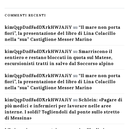
COMMENTI RECENTI
kimQqpDzdFadDXrkHWJAJiY
su
“Il mare non porta
fiori”, la presentazione del libro di Lina Colacillo
nella “sua” Castiglione Messer Marino
kimQqpDzdFadDXrkHWJAJiY
su
Smarriscono il
sentiero e restano bloccati in quota sul Matese,
escursionisti tratti in salvo dal Soccorso alpino
kimQqpDzdFadDXrkHWJAJiY
su
“Il mare non porta
fiori”, la presentazione del libro di Lina Colacillo
nella “sua” Castiglione Messer Marino
kimQqpDzdFadDXrkHWJAJiY
su
Schlein: «Pagare di
più medici e infermieri per lavorare nelle aree
interne. I soldi? Togliendoli dal ponte sullo stretto
di Messina»