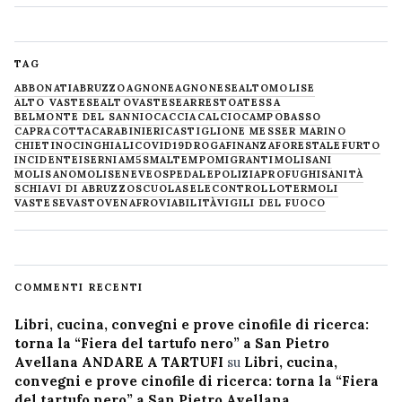
TAG
ABBONATI
ABRUZZO
AGNONE
AGNONESE
ALTOMOLISE
ALTO VASTESE
ALTOVASTESE
ARRESTO
ATESSA
BELMONTE DEL SANNIO
CACCIA
CALCIO
CAMPOBASSO
CAPRACOTTA
CARABINIERI
CASTIGLIONE MESSER MARINO
CHIETINO
CINGHIALI
COVID19
DROGA
FINANZA
FORESTALE
FURTO
INCIDENTE
ISERNIA
M5S
MALTEMPO
MIGRANTI
MOLISANI
MOLISANO
MOLISE
NEVE
OSPEDALE
POLIZIA
PROFUGHI
SANITÀ
SCHIAVI DI ABRUZZO
SCUOLA
SELECONTROLLO
TERMOLI
VASTESE
VASTO
VENAFRO
VIABILITÀ
VIGILI DEL FUOCO
COMMENTI RECENTI
Libri, cucina, convegni e prove cinofile di ricerca:
torna la “Fiera del tartufo nero” a San Pietro
Avellana ANDARE A TARTUFI
su
Libri, cucina,
convegni e prove cinofile di ricerca: torna la “Fiera
del tartufo nero” a San Pietro Avellana