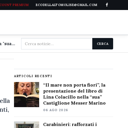
CCOUNT PREMIUM
ECODELLALTOMOLISE@GMAIL.COM
Cerca
"Il mare non porta fiori", la presentazione del libro di Lina Colacillo nella "sua" Castiglione Messer Marino
CERCA
nel
sito
ARTICOLI RECENTI
“Il mare non porta fiori”, la
presentazione del libro di
Lina Colacillo nella “sua”
ella
Castiglione Messer Marino
nti,
06 AGO 2026
Carabinieri: rafforzati i