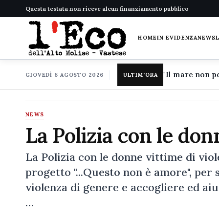
Questa testata non riceve alcun finanziamento pubblico
HOME
IN EVIDENZA
NEWS
GIOVEDÌ 6 AGOSTO 2026
ULTIM'ORA
NEWS
La Polizia con le don
La Polizia con le donne vittime di vio
progetto "...Questo non è amore", per s
violenza di genere e accogliere ed ai
…