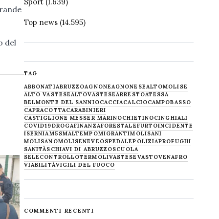
Sport
(1.639)
grande
Top news
(14.595)
o del
TAG
ABBONATI
ABRUZZO
AGNONE
AGNONESE
ALTOMOLISE
ALTO VASTESE
ALTOVASTESE
ARRESTO
ATESSA
BELMONTE DEL SANNIO
CACCIA
CALCIO
CAMPOBASSO
CAPRACOTTA
CARABINIERI
CASTIGLIONE MESSER MARINO
CHIETINO
CINGHIALI
COVID19
DROGA
FINANZA
FORESTALE
FURTO
INCIDENTE
ISERNIA
M5S
MALTEMPO
MIGRANTI
MOLISANI
MOLISANO
MOLISE
NEVE
OSPEDALE
POLIZIA
PROFUGHI
SANITÀ
SCHIAVI DI ABRUZZO
SCUOLA
SELECONTROLLO
TERMOLI
VASTESE
VASTO
VENAFRO
VIABILITÀ
VIGILI DEL FUOCO
COMMENTI RECENTI