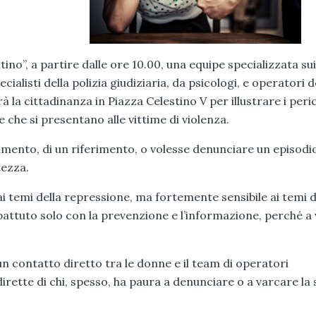
tino”, a partire dalle ore 10.00, una equipe specializzata sui
alisti della polizia giudiziaria, da psicologi, e operatori d
 la cittadinanza in Piazza Celestino V per illustrare i perico
e che si presentano alle vittime di violenza.
imento, di un riferimento, o volesse denunciare un episodio
tezza.
ai temi della repressione, ma fortemente sensibile ai temi d
attuto solo con la prevenzione e l’informazione, perché a v
 un contatto diretto tra le donne e il team di operatori
irette di chi, spesso, ha paura a denunciare o a varcare la 