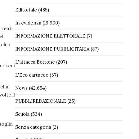
Editoriale
(485)
In evidenza
(19.900)
 reati
INFORMAZIONE ELETTORALE
(7)
el
li, i
INFORMAZIONE PUBBLICITARIA
(87)
L'attacca Bottone
(207)
 di cui
L'Eco cartaceo
(37)
ella
News
(42.654)
olte il
PUBBLIREDAZIONALE
(25)
Scuola
(534)
soglia
Senza categoria
(2)