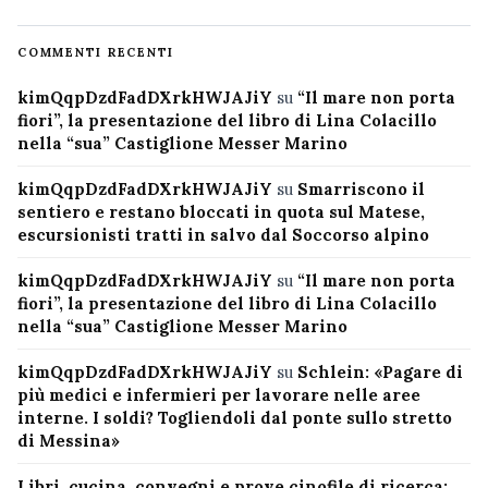
COMMENTI RECENTI
kimQqpDzdFadDXrkHWJAJiY
su
“Il mare non porta
fiori”, la presentazione del libro di Lina Colacillo
nella “sua” Castiglione Messer Marino
kimQqpDzdFadDXrkHWJAJiY
su
Smarriscono il
sentiero e restano bloccati in quota sul Matese,
escursionisti tratti in salvo dal Soccorso alpino
kimQqpDzdFadDXrkHWJAJiY
su
“Il mare non porta
fiori”, la presentazione del libro di Lina Colacillo
nella “sua” Castiglione Messer Marino
kimQqpDzdFadDXrkHWJAJiY
su
Schlein: «Pagare di
più medici e infermieri per lavorare nelle aree
interne. I soldi? Togliendoli dal ponte sullo stretto
di Messina»
Libri, cucina, convegni e prove cinofile di ricerca: