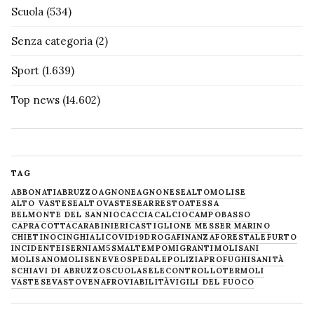
Scuola
(534)
Senza categoria
(2)
Sport
(1.639)
Top news
(14.602)
TAG
ABBONATI
ABRUZZO
AGNONE
AGNONESE
ALTOMOLISE
ALTO VASTESE
ALTOVASTESE
ARRESTO
ATESSA
BELMONTE DEL SANNIO
CACCIA
CALCIO
CAMPOBASSO
CAPRACOTTA
CARABINIERI
CASTIGLIONE MESSER MARINO
CHIETINO
CINGHIALI
COVID19
DROGA
FINANZA
FORESTALE
FURTO
INCIDENTE
ISERNIA
M5S
MALTEMPO
MIGRANTI
MOLISANI
MOLISANO
MOLISE
NEVE
OSPEDALE
POLIZIA
PROFUGHI
SANITÀ
SCHIAVI DI ABRUZZO
SCUOLA
SELECONTROLLO
TERMOLI
VASTESE
VASTO
VENAFRO
VIABILITÀ
VIGILI DEL FUOCO