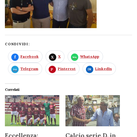
CONDIVIDI:
Facebook
X
WhatsApp
Telegram
Pinterest
LinkedIn
Correlati
Eccellenza:
Calcio serie D, in