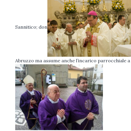
Sannitico; don
Abruzzo ma assume anche l’incarico parrocchiale a