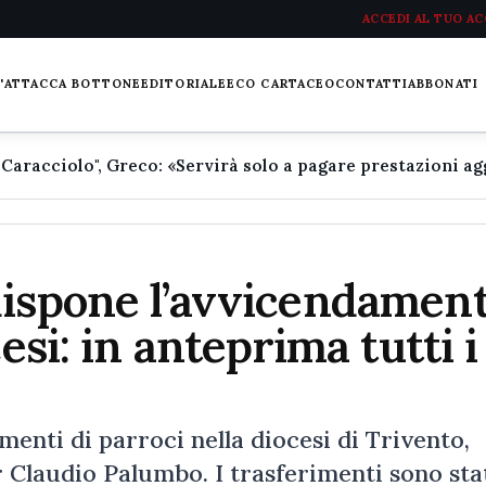
ACCEDI AL TUO A
L'ATTACCA BOTTONE
EDITORIALE
ECO CARTACEO
CONTATTI
ABBONATI
dispone l’avvicendamen
esi: in anteprima tutti i
nti di parroci nella diocesi di Trivento,
 Claudio Palumbo. I trasferimenti sono sta