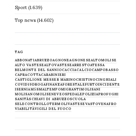
Sport
(1.639)
Top news
(14.602)
TAG
ABBONATI
ABRUZZO
AGNONE
AGNONESE
ALTOMOLISE
ALTO VASTESE
ALTOVASTESE
ARRESTO
ATESSA
BELMONTE DEL SANNIO
CACCIA
CALCIO
CAMPOBASSO
CAPRACOTTA
CARABINIERI
CASTIGLIONE MESSER MARINO
CHIETINO
CINGHIALI
COVID19
DROGA
FINANZA
FORESTALE
FURTO
INCIDENTE
ISERNIA
M5S
MALTEMPO
MIGRANTI
MOLISANI
MOLISANO
MOLISE
NEVE
OSPEDALE
POLIZIA
PROFUGHI
SANITÀ
SCHIAVI DI ABRUZZO
SCUOLA
SELECONTROLLO
TERMOLI
VASTESE
VASTO
VENAFRO
VIABILITÀ
VIGILI DEL FUOCO