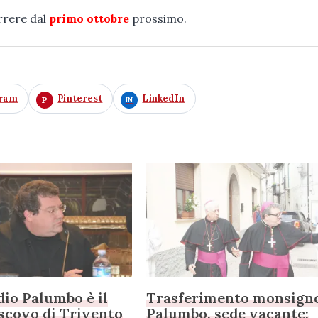
rrere dal
primo ottobre
prossimo.
gram
Pinterest
LinkedIn
io Palumbo è il
Trasferimento monsign
scovo di Trivento
Palumbo, sede vacante: