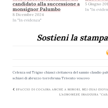
candidato alla successione a
5 Giugno 20
monsignor Palumbo
In "In evide
8 Dicembre 2024
In "In evidenza"
Sostieni la stampa
Celenza sul Trigno
chiauci
civitanova del sannio
claudio pa
schiavi di abruzzo
torrebruna
Trivento
vescovo
Navigazione
SPACCIO DI COCAINA ANCHE A MINORI, NEI GUAI GIO
L’AGNONESE INAUGURA “CAS
post