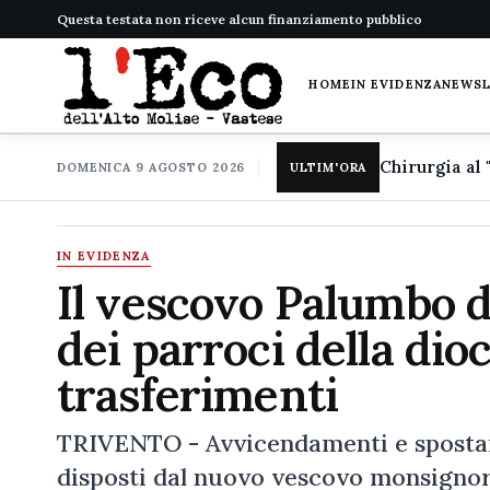
Questa testata non riceve alcun finanziamento pubblico
HOME
IN EVIDENZA
NEWS
DOMENICA 9 AGOSTO 2026
ULTIM'ORA
IN EVIDENZA
Il vescovo Palumbo 
dei parroci della dioc
trasferimenti
TRIVENTO - Avvicendamenti e spostame
disposti dal nuovo vescovo monsignor