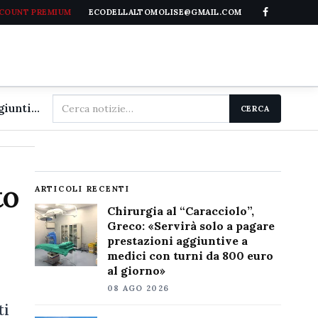
CCOUNT PREMIUM
ECODELLALTOMOLISE@GMAIL.COM
Cerca
Chirurgia al "Caracciolo", Greco: «Servirà solo a pagare prestazioni aggiuntive a medici con turni da 800 euro al giorno»
CERCA
nel
sito
to
ARTICOLI RECENTI
Chirurgia al “Caracciolo”,
Greco: «Servirà solo a pagare
prestazioni aggiuntive a
medici con turni da 800 euro
al giorno»
08 AGO 2026
ti