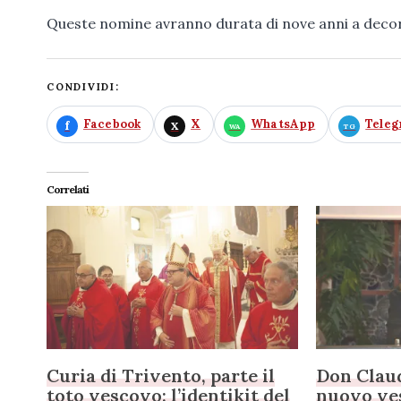
Queste nomine avranno durata di nove anni a deco
CONDIVIDI:
Facebook
X
WhatsApp
Tele
Correlati
Curia di Trivento, parte il
Don Claud
toto vescovo: l’identikit del
nuovo ve