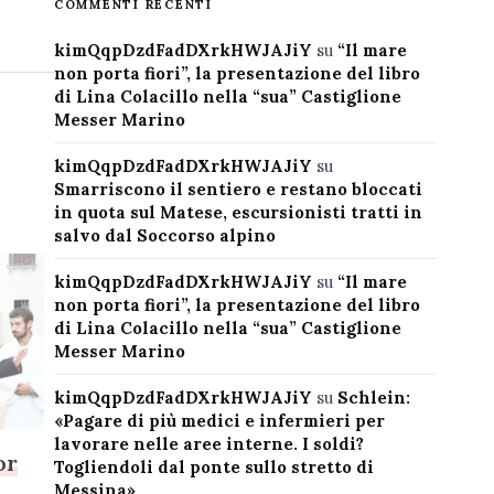
COMMENTI RECENTI
kimQqpDzdFadDXrkHWJAJiY
su
“Il mare
non porta fiori”, la presentazione del libro
di Lina Colacillo nella “sua” Castiglione
Messer Marino
kimQqpDzdFadDXrkHWJAJiY
su
Smarriscono il sentiero e restano bloccati
in quota sul Matese, escursionisti tratti in
salvo dal Soccorso alpino
kimQqpDzdFadDXrkHWJAJiY
su
“Il mare
non porta fiori”, la presentazione del libro
di Lina Colacillo nella “sua” Castiglione
Messer Marino
kimQqpDzdFadDXrkHWJAJiY
su
Schlein:
«Pagare di più medici e infermieri per
lavorare nelle aree interne. I soldi?
or
Togliendoli dal ponte sullo stretto di
Messina»