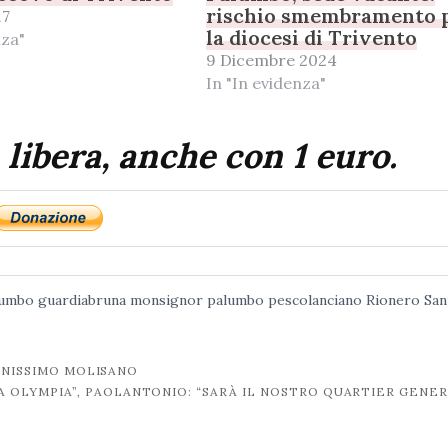
rischio smembramento 
17
la diocesi di Trivento
nza"
9 Dicembre 2024
In "In evidenza"
 libera, anche con 1 euro.
lumbo
guardiabruna
monsignor palumbo
pescolanciano
Rionero San
VANISSIMO MOLISANO
A OLYMPIA”, PAOLANTONIO: “SARÀ IL NOSTRO QUARTIER GENE