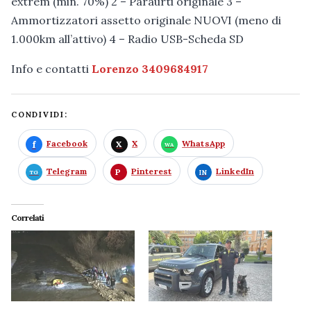
extrem (min. 70%) 2 – Paraurti originale 3 –
Ammortizzatori assetto originale NUOVI (meno di
1.000km all’attivo) 4 – Radio USB-Scheda SD
Info e contatti
Lorenzo 3409684917
CONDIVIDI:
Facebook
X
WhatsApp
Telegram
Pinterest
LinkedIn
Correlati