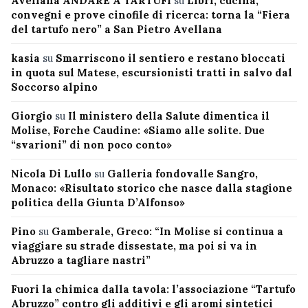
Avellana ANDARE A TARTUFI
su
Libri, cucina,
convegni e prove cinofile di ricerca: torna la “Fiera
del tartufo nero” a San Pietro Avellana
kasia
su
Smarriscono il sentiero e restano bloccati
in quota sul Matese, escursionisti tratti in salvo dal
Soccorso alpino
Giorgio
su
Il ministero della Salute dimentica il
Molise, Forche Caudine: «Siamo alle solite. Due
“svarioni” di non poco conto»
Nicola Di Lullo
su
Galleria fondovalle Sangro,
Monaco: «Risultato storico che nasce dalla stagione
politica della Giunta D’Alfonso»
Pino
su
Gamberale, Greco: “In Molise si continua a
viaggiare su strade dissestate, ma poi si va in
Abruzzo a tagliare nastri”
Fuori la chimica dalla tavola: l’associazione “Tartufo
Abruzzo” contro gli additivi e gli aromi sintetici