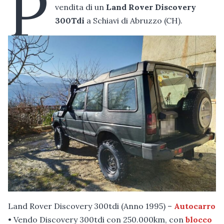
P
vendita di un
Land Rover Discovery
300Tdi
a Schiavi di Abruzzo (CH).
Land Rover Discovery 300tdi (Anno 1995) –
Autocarro
• Vendo Discovery 300tdi con 250.000km, con
blocco