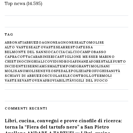
Top news
(14.595)
TAG
ABBONATI
ABRUZZO
AGNONE
AGNONESE
ALTOMOLISE
ALTO VASTESE
ALTOVASTESE
ARRESTO
ATESSA
BELMONTE DEL SANNIO
CACCIA
CALCIO
CAMPOBASSO
CAPRACOTTA
CARABINIERI
CASTIGLIONE MESSER MARINO
CHIETINO
CINGHIALI
COVID19
DROGA
FINANZA
FORESTALE
FURTO
INCIDENTE
ISERNIA
M5S
MALTEMPO
MIGRANTI
MOLISANI
MOLISANO
MOLISE
NEVE
OSPEDALE
POLIZIA
PROFUGHI
SANITÀ
SCHIAVI DI ABRUZZO
SCUOLA
SELECONTROLLO
TERMOLI
VASTESE
VASTO
VENAFRO
VIABILITÀ
VIGILI DEL FUOCO
COMMENTI RECENTI
Libri, cucina, convegni e prove cinofile di ricerca:
torna la “Fiera del tartufo nero” a San Pietro