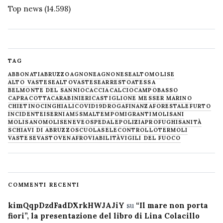
Top news
(14.598)
TAG
ABBONATI
ABRUZZO
AGNONE
AGNONESE
ALTOMOLISE
ALTO VASTESE
ALTOVASTESE
ARRESTO
ATESSA
BELMONTE DEL SANNIO
CACCIA
CALCIO
CAMPOBASSO
CAPRACOTTA
CARABINIERI
CASTIGLIONE MESSER MARINO
CHIETINO
CINGHIALI
COVID19
DROGA
FINANZA
FORESTALE
FURTO
INCIDENTE
ISERNIA
M5S
MALTEMPO
MIGRANTI
MOLISANI
MOLISANO
MOLISE
NEVE
OSPEDALE
POLIZIA
PROFUGHI
SANITÀ
SCHIAVI DI ABRUZZO
SCUOLA
SELECONTROLLO
TERMOLI
VASTESE
VASTO
VENAFRO
VIABILITÀ
VIGILI DEL FUOCO
COMMENTI RECENTI
kimQqpDzdFadDXrkHWJAJiY
su
“Il mare non porta
fiori”, la presentazione del libro di Lina Colacillo