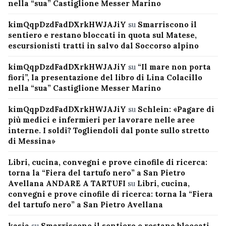
nella “sua” Castiglione Messer Marino
kimQqpDzdFadDXrkHWJAJiY
su
Smarriscono il
sentiero e restano bloccati in quota sul Matese,
escursionisti tratti in salvo dal Soccorso alpino
kimQqpDzdFadDXrkHWJAJiY
su
“Il mare non porta
fiori”, la presentazione del libro di Lina Colacillo
nella “sua” Castiglione Messer Marino
kimQqpDzdFadDXrkHWJAJiY
su
Schlein: «Pagare di
più medici e infermieri per lavorare nelle aree
interne. I soldi? Togliendoli dal ponte sullo stretto
di Messina»
Libri, cucina, convegni e prove cinofile di ricerca:
torna la “Fiera del tartufo nero” a San Pietro
Avellana ANDARE A TARTUFI
su
Libri, cucina,
convegni e prove cinofile di ricerca: torna la “Fiera
del tartufo nero” a San Pietro Avellana
kasia
su
Smarriscono il sentiero e restano bloccati