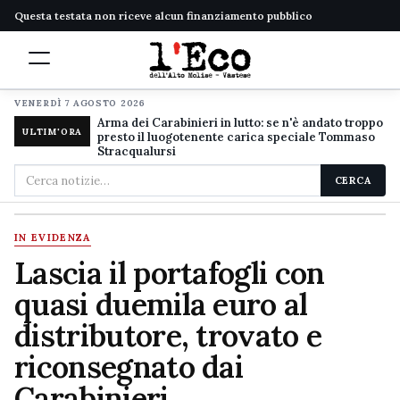
Questa testata non riceve alcun finanziamento pubblico
VENERDÌ 7 AGOSTO 2026
Arma dei Carabinieri in lutto: se n'è andato troppo
ULTIM'ORA
presto il luogotenente carica speciale Tommaso
Stracqualursi
Cerca
CERCA
nel
sito
IN EVIDENZA
Lascia il portafogli con
quasi duemila euro al
distributore, trovato e
riconsegnato dai
Carabinieri