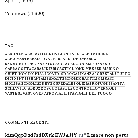
Sport
(1.639)
Top news
(14.600)
TAG
ABBONATI
ABRUZZO
AGNONE
AGNONESE
ALTOMOLISE
ALTO VASTESE
ALTOVASTESE
ARRESTO
ATESSA
BELMONTE DEL SANNIO
CACCIA
CALCIO
CAMPOBASSO
CAPRACOTTA
CARABINIERI
CASTIGLIONE MESSER MARINO
CHIETINO
CINGHIALI
COVID19
DROGA
FINANZA
FORESTALE
FURTO
INCIDENTE
ISERNIA
M5S
MALTEMPO
MIGRANTI
MOLISANI
MOLISANO
MOLISE
NEVE
OSPEDALE
POLIZIA
PROFUGHI
SANITÀ
SCHIAVI DI ABRUZZO
SCUOLA
SELECONTROLLO
TERMOLI
VASTESE
VASTO
VENAFRO
VIABILITÀ
VIGILI DEL FUOCO
COMMENTI RECENTI
kimQqpDzdFadDXrkHWJAJiY
su
“Il mare non porta