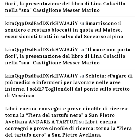
fiori”, la presentazione del libro di Lina Colacillo
nella “sua” Castiglione Messer Marino
kimQqpDzdFadDXrkHWJAJiY
su
Smarriscono il
sentiero e restano bloccati in quota sul Matese,
escursionisti tratti in salvo dal Soccorso alpino
kimQqpDzdFadDXrkHWJAJiY
su
“Il mare non porta
fiori”, la presentazione del libro di Lina Colacillo
nella “sua” Castiglione Messer Marino
kimQqpDzdFadDXrkHWJAJiY
su
Schlein: «Pagare di
più medici e infermieri per lavorare nelle aree
interne. I soldi? Togliendoli dal ponte sullo stretto
di Messina»
Libri, cucina, convegni e prove cinofile di ricerca:
torna la “Fiera del tartufo nero” a San Pietro
Avellana ANDARE A TARTUFI
su
Libri, cucina,
convegni e prove cinofile di ricerca: torna la “Fiera
del tartufo nero” a San Pietro Avellana