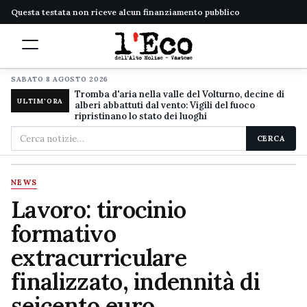
Questa testata non riceve alcun finanziamento pubblico
SABATO 8 AGOSTO 2026
Tromba d'aria nella valle del Volturno, decine di
ULTIM'ORA
alberi abbattuti dal vento: Vigili del fuoco
ripristinano lo stato dei luoghi
Cerca
CERCA
nel
sito
NEWS
Lavoro: tirocinio
formativo
extracurriculare
finalizzato, indennità di
seicento euro