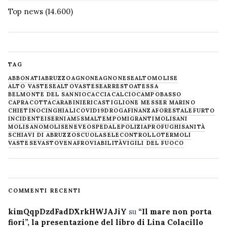
Top news
(14.600)
TAG
ABBONATI
ABRUZZO
AGNONE
AGNONESE
ALTOMOLISE
ALTO VASTESE
ALTOVASTESE
ARRESTO
ATESSA
BELMONTE DEL SANNIO
CACCIA
CALCIO
CAMPOBASSO
CAPRACOTTA
CARABINIERI
CASTIGLIONE MESSER MARINO
CHIETINO
CINGHIALI
COVID19
DROGA
FINANZA
FORESTALE
FURTO
INCIDENTE
ISERNIA
M5S
MALTEMPO
MIGRANTI
MOLISANI
MOLISANO
MOLISE
NEVE
OSPEDALE
POLIZIA
PROFUGHI
SANITÀ
SCHIAVI DI ABRUZZO
SCUOLA
SELECONTROLLO
TERMOLI
VASTESE
VASTO
VENAFRO
VIABILITÀ
VIGILI DEL FUOCO
COMMENTI RECENTI
kimQqpDzdFadDXrkHWJAJiY
su
“Il mare non porta
fiori”, la presentazione del libro di Lina Colacillo