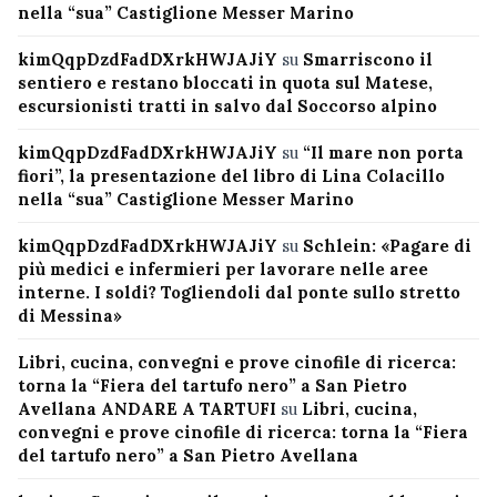
nella “sua” Castiglione Messer Marino
kimQqpDzdFadDXrkHWJAJiY
su
Smarriscono il
sentiero e restano bloccati in quota sul Matese,
escursionisti tratti in salvo dal Soccorso alpino
kimQqpDzdFadDXrkHWJAJiY
su
“Il mare non porta
fiori”, la presentazione del libro di Lina Colacillo
nella “sua” Castiglione Messer Marino
kimQqpDzdFadDXrkHWJAJiY
su
Schlein: «Pagare di
più medici e infermieri per lavorare nelle aree
interne. I soldi? Togliendoli dal ponte sullo stretto
di Messina»
Libri, cucina, convegni e prove cinofile di ricerca:
torna la “Fiera del tartufo nero” a San Pietro
Avellana ANDARE A TARTUFI
su
Libri, cucina,
convegni e prove cinofile di ricerca: torna la “Fiera
del tartufo nero” a San Pietro Avellana