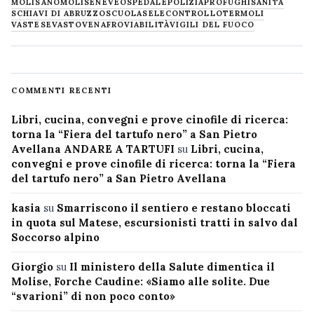
MOLISANO
MOLISE
NEVE
OSPEDALE
POLIZIA
PROFUGHI
SANITÀ
SCHIAVI DI ABRUZZO
SCUOLA
SELECONTROLLO
TERMOLI
VASTESE
VASTO
VENAFRO
VIABILITÀ
VIGILI DEL FUOCO
COMMENTI RECENTI
Libri, cucina, convegni e prove cinofile di ricerca:
torna la “Fiera del tartufo nero” a San Pietro
Avellana ANDARE A TARTUFI
su
Libri, cucina,
convegni e prove cinofile di ricerca: torna la “Fiera
del tartufo nero” a San Pietro Avellana
kasia
su
Smarriscono il sentiero e restano bloccati
in quota sul Matese, escursionisti tratti in salvo dal
Soccorso alpino
Giorgio
su
Il ministero della Salute dimentica il
Molise, Forche Caudine: «Siamo alle solite. Due
“svarioni” di non poco conto»