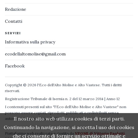
Redazione
Contatti
SERVIZI
Informativa sulla privacy
ecodellaltomolise@gmail.com
Facebook
Copyright © 2026 l'Eco dell'Alto Molise e Alto Vastese. Tutti i diritti
riservati.
Registrazione Tribunale di Isernia n. 2 del 12 marzo 2014 | Anno 12
I contenuti presenti sul sito "l'Eco dell'Alto Molise e Alto Vastese" non
possono essere copiati, riprodotti, pubblicati o redistribuiti senza
Il nostro sito web utilizza cookies di terzi parti.
autorizzazione espressa degli autori.
Continuando la navigazione, si accetta l uso dei cookies
Piattaforma web realizzata e gestita da
VPONE di Vittorio Paoletti
che ci consente di fornire un servizio ottimale e