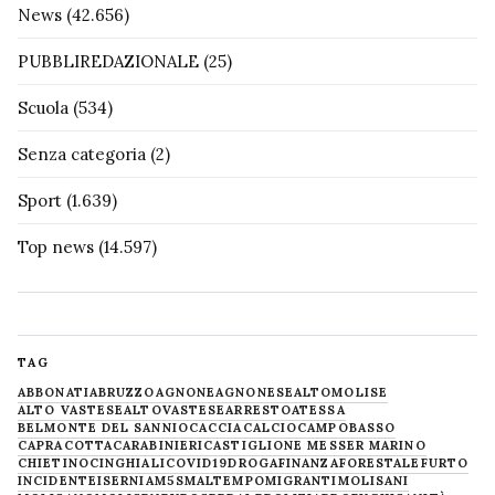
News
(42.656)
PUBBLIREDAZIONALE
(25)
Scuola
(534)
Senza categoria
(2)
Sport
(1.639)
Top news
(14.597)
TAG
ABBONATI
ABRUZZO
AGNONE
AGNONESE
ALTOMOLISE
ALTO VASTESE
ALTOVASTESE
ARRESTO
ATESSA
BELMONTE DEL SANNIO
CACCIA
CALCIO
CAMPOBASSO
CAPRACOTTA
CARABINIERI
CASTIGLIONE MESSER MARINO
CHIETINO
CINGHIALI
COVID19
DROGA
FINANZA
FORESTALE
FURTO
INCIDENTE
ISERNIA
M5S
MALTEMPO
MIGRANTI
MOLISANI