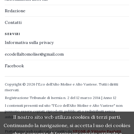
Redazione
Contatti
SERVIZI
Informativa sulla privacy
ecodellaltomolise@gmail.com
Facebook
Copyright © 2026 l'Eco dell'Alto Molise e Alto Vastese. Tutti i diritti
riservati.
Registrazione Tribunale di Isernia n. 2 del 12 marzo 2014 | Anno 12
I contenuti presenti sul sito "l'Eco dell'Alto Molise e Alto Vastese" non
possono essere copiati, riprodotti, pubblicati o redistribuiti senza
Il nostro sito web utilizza cookies di terzi parti.
autorizzazione espressa degli autori.
Continuando la navigazione, si accetta l uso dei cookies
Piattaforma web realizzata e gestita da
VPONE di Vittorio Paoletti
che ci consente di fornire un servizio ottimale e