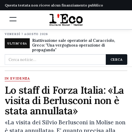
Questa testata non riceve alcun finanziamento pubblico
VENERDÌ 7 AGOSTO 2026
Riattivazione sale operatorie al Caracciolo,
ULTIM'ORA
Greco: "Una vergognosa operazione di
propaganda"
Cerca
CERCA
nel
sito
IN EVIDENZA
Lo staff di Forza Italia: «La
visita di Berlusconi non è
stata annullata»
«La visita dei Silvio Berlusconi in Molise non
è stata annullata». E' quanto precisa alla