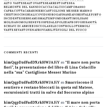
ALTO VASTESE
ALTOVASTESE
ARRESTO
ATESSA
BELMONTE DEL SANNIO
CACCIA
CALCIO
CAMPOBASSO
CAPRACOTTA
CARABINIERI
CASTIGLIONE MESSER MARINO
CHIETINO
CINGHIALI
COVID19
DROGA
FINANZA
FORESTALE
FURTO
INCIDENTE
ISERNIA
M5S
MALTEMPO
MIGRANTI
MOLISANI
MOLISANO
MOLISE
NEVE
OSPEDALE
POLIZIA
PROFUGHI
SANITÀ
SCHIAVI DI ABRUZZO
SCUOLA
SELECONTROLLO
TERMOLI
VASTESE
VASTO
VENAFRO
VIABILITÀ
VIGILI DEL FUOCO
COMMENTI RECENTI
kimQqpDzdFadDXrkHWJAJiY
su
“Il mare non porta
fiori”, la presentazione del libro di Lina Colacillo
nella “sua” Castiglione Messer Marino
kimQqpDzdFadDXrkHWJAJiY
su
Smarriscono il
sentiero e restano bloccati in quota sul Matese,
escursionisti tratti in salvo dal Soccorso alpino
kimQqpDzdFadDXrkHWJAJiY
su
“Il mare non porta