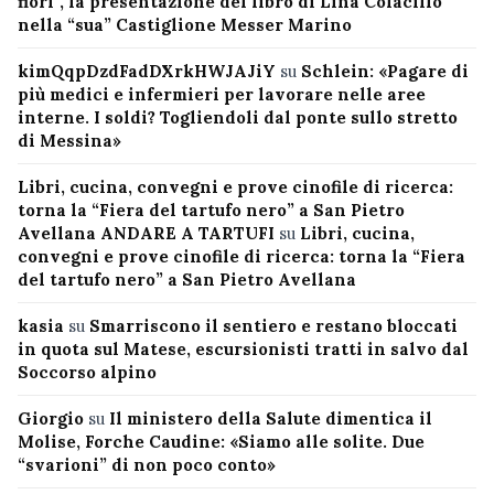
fiori”, la presentazione del libro di Lina Colacillo
nella “sua” Castiglione Messer Marino
kimQqpDzdFadDXrkHWJAJiY
su
Schlein: «Pagare di
più medici e infermieri per lavorare nelle aree
interne. I soldi? Togliendoli dal ponte sullo stretto
di Messina»
Libri, cucina, convegni e prove cinofile di ricerca:
torna la “Fiera del tartufo nero” a San Pietro
Avellana ANDARE A TARTUFI
su
Libri, cucina,
convegni e prove cinofile di ricerca: torna la “Fiera
del tartufo nero” a San Pietro Avellana
kasia
su
Smarriscono il sentiero e restano bloccati
in quota sul Matese, escursionisti tratti in salvo dal
Soccorso alpino
Giorgio
su
Il ministero della Salute dimentica il
Molise, Forche Caudine: «Siamo alle solite. Due
“svarioni” di non poco conto»