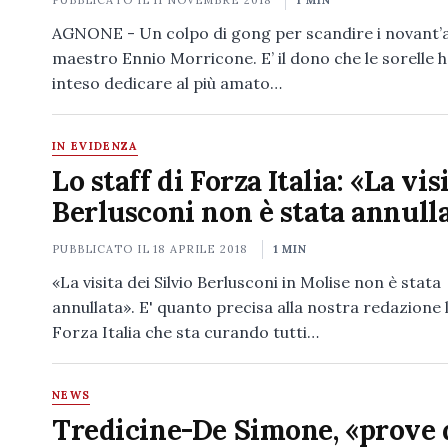
PUBBLICATO IL
11 NOVEMBRE 2018
1 MIN
AGNONE - Un colpo di gong per scandire i novant’a
maestro Ennio Morricone. E’ il dono che le sorelle 
inteso dedicare al più amato…
IN EVIDENZA
Lo staff di Forza Italia: «La vis
Berlusconi non è stata annull
PUBBLICATO IL
18 APRILE 2018
1 MIN
«La visita dei Silvio Berlusconi in Molise non è stata
annullata». E' quanto precisa alla nostra redazione l
Forza Italia che sta curando tutti…
NEWS
Tredicine-De Simone, «prove 