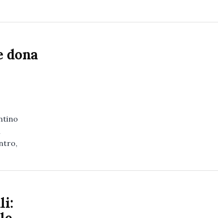
e dona
ntino
i
ntro,
li: