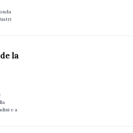
conda
lustri
de la
e
lla
adini e a