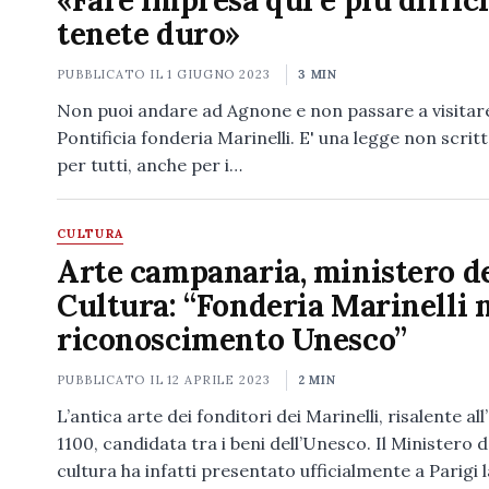
«Fare impresa qui è più diffici
tenete duro»
PUBBLICATO IL
1 GIUGNO 2023
3 MIN
Non puoi andare ad Agnone e non passare a visitare
Pontificia fonderia Marinelli. E' una legge non scritt
per tutti, anche per i…
CULTURA
Arte campanaria, ministero de
Cultura: “Fonderia Marinelli 
riconoscimento Unesco”
PUBBLICATO IL
12 APRILE 2023
2 MIN
L’antica arte dei fonditori dei Marinelli, risalente al
1100, candidata tra i beni dell’Unesco. Il Ministero d
cultura ha infatti presentato ufficialmente a Parigi l