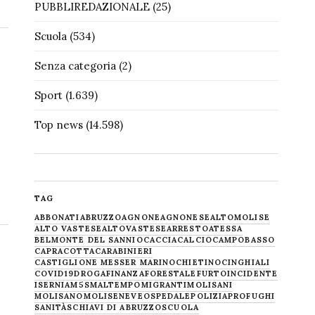
PUBBLIREDAZIONALE
(25)
Scuola
(534)
Senza categoria
(2)
Sport
(1.639)
Top news
(14.598)
TAG
ABBONATI
ABRUZZO
AGNONE
AGNONESE
ALTOMOLISE
ALTO VASTESE
ALTOVASTESE
ARRESTO
ATESSA
BELMONTE DEL SANNIO
CACCIA
CALCIO
CAMPOBASSO
CAPRACOTTA
CARABINIERI
CASTIGLIONE MESSER MARINO
CHIETINO
CINGHIALI
COVID19
DROGA
FINANZA
FORESTALE
FURTO
INCIDENTE
ISERNIA
M5S
MALTEMPO
MIGRANTI
MOLISANI
MOLISANO
MOLISE
NEVE
OSPEDALE
POLIZIA
PROFUGHI
SANITÀ
SCHIAVI DI ABRUZZO
SCUOLA