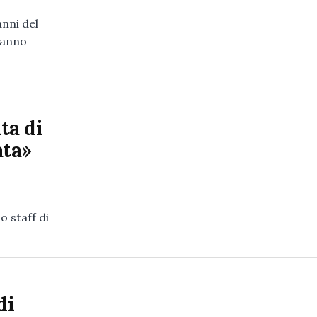
nni del
hanno
ita di
ata»
o staff di
di