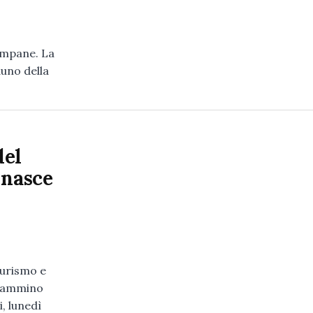
campane. La
duno della
del
 nasce
Turismo e
 ‘Cammino
, lunedì