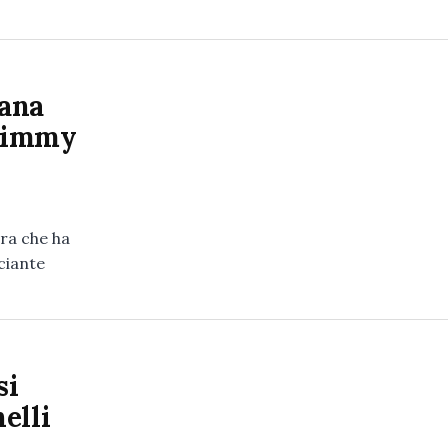
pana
 Jimmy
rra che ha
cciante
si
elli