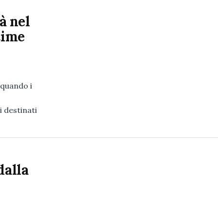
à nel
time
 quando i
 destinati
dalla