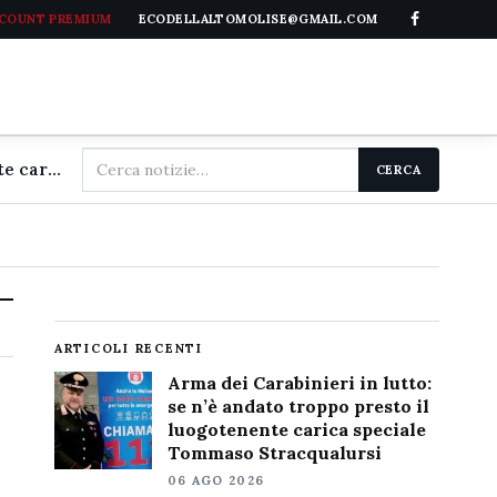
CCOUNT PREMIUM
ECODELLALTOMOLISE@GMAIL.COM
Cerca
Arma dei Carabinieri in lutto: se n'è andato troppo presto il luogotenente carica speciale Tommaso Stracqualursi
CERCA
nel
sito
ARTICOLI RECENTI
Arma dei Carabinieri in lutto:
se n’è andato troppo presto il
luogotenente carica speciale
Tommaso Stracqualursi
06 AGO 2026