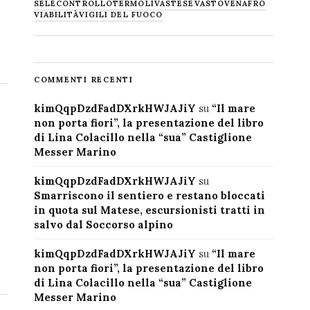
SELECONTROLLO
TERMOLI
VASTESE
VASTO
VENAFRO
VIABILITÀ
VIGILI DEL FUOCO
COMMENTI RECENTI
kimQqpDzdFadDXrkHWJAJiY
su
“Il mare
non porta fiori”, la presentazione del libro
di Lina Colacillo nella “sua” Castiglione
Messer Marino
kimQqpDzdFadDXrkHWJAJiY
su
Smarriscono il sentiero e restano bloccati
in quota sul Matese, escursionisti tratti in
salvo dal Soccorso alpino
kimQqpDzdFadDXrkHWJAJiY
su
“Il mare
non porta fiori”, la presentazione del libro
di Lina Colacillo nella “sua” Castiglione
Messer Marino