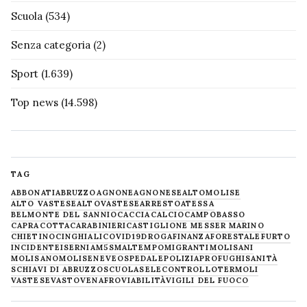
Scuola
(534)
Senza categoria
(2)
Sport
(1.639)
Top news
(14.598)
TAG
ABBONATI
ABRUZZO
AGNONE
AGNONESE
ALTOMOLISE
ALTO VASTESE
ALTOVASTESE
ARRESTO
ATESSA
BELMONTE DEL SANNIO
CACCIA
CALCIO
CAMPOBASSO
CAPRACOTTA
CARABINIERI
CASTIGLIONE MESSER MARINO
CHIETINO
CINGHIALI
COVID19
DROGA
FINANZA
FORESTALE
FURTO
INCIDENTE
ISERNIA
M5S
MALTEMPO
MIGRANTI
MOLISANI
MOLISANO
MOLISE
NEVE
OSPEDALE
POLIZIA
PROFUGHI
SANITÀ
SCHIAVI DI ABRUZZO
SCUOLA
SELECONTROLLO
TERMOLI
VASTESE
VASTO
VENAFRO
VIABILITÀ
VIGILI DEL FUOCO