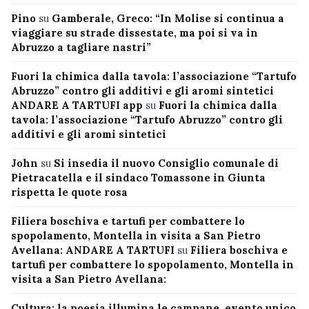
Pino
su
Gamberale, Greco: “In Molise si continua a
viaggiare su strade dissestate, ma poi si va in
Abruzzo a tagliare nastri”
Fuori la chimica dalla tavola: l’associazione “Tartufo
Abruzzo” contro gli additivi e gli aromi sintetici
ANDARE A TARTUFI app
su
Fuori la chimica dalla
tavola: l’associazione “Tartufo Abruzzo” contro gli
additivi e gli aromi sintetici
John
su
Si insedia il nuovo Consiglio comunale di
Pietracatella e il sindaco Tomassone in Giunta
rispetta le quote rosa
Filiera boschiva e tartufi per combattere lo
spopolamento, Montella in visita a San Pietro
Avellana: ANDARE A TARTUFI
su
Filiera boschiva e
tartufi per combattere lo spopolamento, Montella in
visita a San Pietro Avellana:
Cultura: la poesia illumina le campane, evento unico