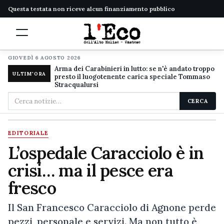
Questa testata non riceve alcun finanziamento pubblico
GIOVEDÌ 6 AGOSTO 2026
Arma dei Carabinieri in lutto: se n'è andato troppo
ULTIM'ORA
presto il luogotenente carica speciale Tommaso
Stracqualursi
Cerca
CERCA
nel
sito
EDITORIALE
L’ospedale Caracciolo è in
crisi… ma il pesce era
fresco
Il San Francesco Caracciolo di Agnone perde
pezzi, personale e servizi. Ma non tutto è