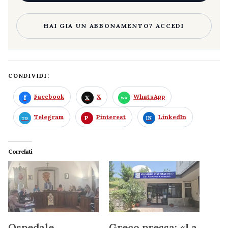
HAI GIA UN ABBONAMENTO? ACCEDI
CONDIVIDI:
Facebook
X
WhatsApp
Telegram
Pinterest
LinkedIn
Correlati
Ospedale,
Greco pressa: «La