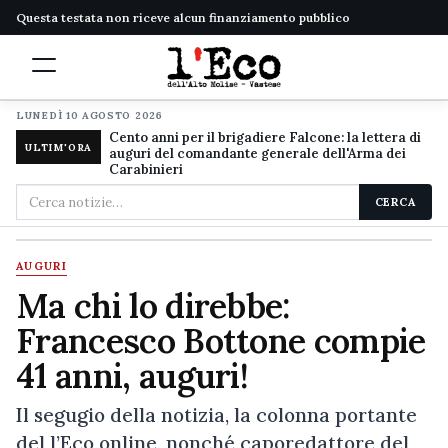
Questa testata non riceve alcun finanziamento pubblico
LUNEDÌ 10 AGOSTO 2026
Cento anni per il brigadiere Falcone: la lettera di
ULTIM'ORA
auguri del comandante generale dell'Arma dei
Carabinieri
Cerca
CERCA
nel
sito
AUGURI
Ma chi lo direbbe:
Francesco Bottone compie
41 anni, auguri!
Il segugio della notizia, la colonna portante
del l’Eco online, nonché caporedattore del