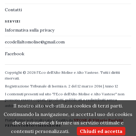
Contatti
SERVIZI
Informativa sulla privacy
ecodellaltomolise@gmail.com
Facebook
Copyright © 2026 l'Eco dell'Alto Molise e Alto Vastese. Tutti i diritti
riservati.
Registrazione Tribunale di Isernia n. 2 del 12 marzo 2014 | Anno 12
I contenuti presenti sul sito "l'Eco dell'Alto Molise e Alto Vastese" non
possono essere copiati, riprodotti, pubblicati o redistribuiti senza
Il nostro sito web utilizza cookies di terzi parti.
autorizzazione espressa degli autori.
Continuando la navigazione, si accetta l uso dei cookies
Piattaforma web realizzata e gestita da
VPONE di Vittorio Paoletti
che ci consente di fornire un servizio ottimale e
PRIVACY
CONTATTI
REDAZIONE
contenuti personalizzati.
Chiudi ed accetta