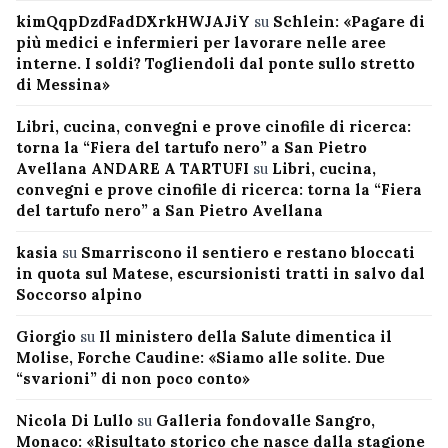
kimQqpDzdFadDXrkHWJAJiY
su
Schlein: «Pagare di
più medici e infermieri per lavorare nelle aree
interne. I soldi? Togliendoli dal ponte sullo stretto
di Messina»
Libri, cucina, convegni e prove cinofile di ricerca:
torna la “Fiera del tartufo nero” a San Pietro
Avellana ANDARE A TARTUFI
su
Libri, cucina,
convegni e prove cinofile di ricerca: torna la “Fiera
del tartufo nero” a San Pietro Avellana
kasia
su
Smarriscono il sentiero e restano bloccati
in quota sul Matese, escursionisti tratti in salvo dal
Soccorso alpino
Giorgio
su
Il ministero della Salute dimentica il
Molise, Forche Caudine: «Siamo alle solite. Due
“svarioni” di non poco conto»
Nicola Di Lullo
su
Galleria fondovalle Sangro,
Monaco: «Risultato storico che nasce dalla stagione