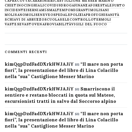
CAPRACOTTA
CARABINIERI
CASTIGLIONE MESSER MARINO
CHIETINO
CINGHIALI
COVID19
DROGA
FINANZA
FORESTALE
FURTO
INCIDENTE
ISERNIA
M5S
MALTEMPO
MIGRANTI
MOLISANI
MOLISANO
MOLISE
NEVE
OSPEDALE
POLIZIA
PROFUGHI
SANITÀ
SCHIAVI DI ABRUZZO
SCUOLA
SELECONTROLLO
TERMOLI
VASTESE
VASTO
VENAFRO
VIABILITÀ
VIGILI DEL FUOCO
COMMENTI RECENTI
kimQqpDzdFadDXrkHWJAJiY
su
“Il mare non porta
fiori”, la presentazione del libro di Lina Colacillo
nella “sua” Castiglione Messer Marino
kimQqpDzdFadDXrkHWJAJiY
su
Smarriscono il
sentiero e restano bloccati in quota sul Matese,
escursionisti tratti in salvo dal Soccorso alpino
kimQqpDzdFadDXrkHWJAJiY
su
“Il mare non porta
fiori”, la presentazione del libro di Lina Colacillo
nella “sua” Castiglione Messer Marino