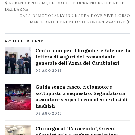
Navigazione
RUBANO PROFUMI, SLOVACCO E UCRAINO NELLE RETE
post
DELL’ARMA
GARA DI MOTORALLY IN UN’AREA DOVE VIVE L’ORSO
MARSICANO, DENUNCIATO L’ORGANIZZATORE
ARTICOLI RECENTI
Cento anni per il brigadiere Falcone: la
lettera di auguri del comandante
generale dell’Arma dei Carabinieri
09 AGO 2026
Guida senza casco, ciclomotore
sottoposto a sequestro. Segnalato un
assuntore scoperto con alcune dosi di
hashish
09 AGO 2026
Chirurgia al “Caracciolo”, Greco:
«Servirà solo a pagare prestazioni