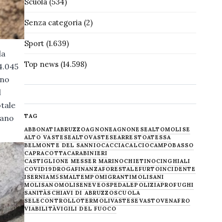
Scuola
(534)
Senza categoria
(2)
Sport
(1.639)
la
Top news
(14.598)
4.045
ano
l
otale
TAG
mano
ABBONATI
ABRUZZO
AGNONE
AGNONESE
ALTOMOLISE
ALTO VASTESE
ALTOVASTESE
ARRESTO
ATESSA
BELMONTE DEL SANNIO
CACCIA
CALCIO
CAMPOBASSO
CAPRACOTTA
CARABINIERI
CASTIGLIONE MESSER MARINO
CHIETINO
CINGHIALI
COVID19
DROGA
FINANZA
FORESTALE
FURTO
INCIDENTE
ISERNIA
M5S
MALTEMPO
MIGRANTI
MOLISANI
MOLISANO
MOLISE
NEVE
OSPEDALE
POLIZIA
PROFUGHI
SANITÀ
SCHIAVI DI ABRUZZO
SCUOLA
SELECONTROLLO
TERMOLI
VASTESE
VASTO
VENAFRO
VIABILITÀ
VIGILI DEL FUOCO