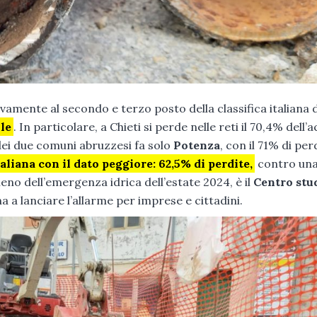
vamente al secondo e terzo posto della classifica italiana 
le
. In particolare, a Chieti si perde nelle reti il 70,4% dell’
dei due comuni abruzzesi fa solo
Potenza
, con il 71% di per
aliana con il dato peggiore: 62,5% di perdite,
contro un
ieno dell’emergenza idrica dell’estate 2024, è il
Centro stud
na a lanciare l’allarme per imprese e cittadini.