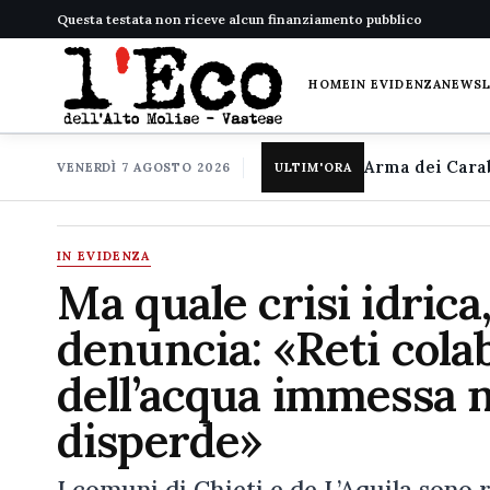
Questa testata non riceve alcun finanziamento pubblico
HOME
IN EVIDENZA
NEWS
VENERDÌ 7 AGOSTO 2026
ULTIM'ORA
IN EVIDENZA
Ma quale crisi idrica
denuncia: «Reti cola
dell’acqua immessa n
disperde»
I comuni di Chieti e de L’Aquila sono 