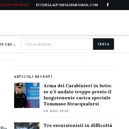
CCOUNT PREMIUM
ECODELLALTOMOLISE@GMAIL.COM
Cerca
Arma dei Carabinieri in lutto: se n'è andato troppo presto il luogotenente carica speciale Tommaso Stracqualursi
CERCA
nel
sito
ARTICOLI RECENTI
Arma dei Carabinieri in lutto:
se n’è andato troppo presto il
luogotenente carica speciale
Tommaso Stracqualursi
06 AGO 2026
Tre escursionisti in difficoltà
lla