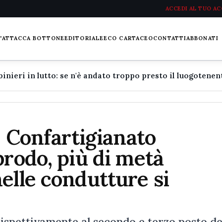
ACCEDI AL TUO A
L'ATTACCA BOTTONE
EDITORIALE
ECO CARTACEO
CONTATTI
ABBONATI
, Confartigianato
brodo, più di metà
elle condutture si
rispettivamente al secondo e terzo posto de