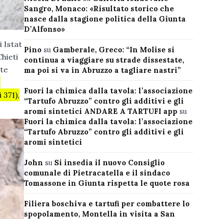
Sangro, Monaco: «Risultato storico che
nasce dalla stagione politica della Giunta
D’Alfonso»
i Istat
Pino
su
Gamberale, Greco: “In Molise si
Chieti
continua a viaggiare su strade dissestate,
ite
ma poi si va in Abruzzo a tagliare nastri”
i
Fuori la chimica dalla tavola: l’associazione
 371),
“Tartufo Abruzzo” contro gli additivi e gli
aromi sintetici ANDARE A TARTUFI app
su
Fuori la chimica dalla tavola: l’associazione
“Tartufo Abruzzo” contro gli additivi e gli
aromi sintetici
John
su
Si insedia il nuovo Consiglio
comunale di Pietracatella e il sindaco
Tomassone in Giunta rispetta le quote rosa
Filiera boschiva e tartufi per combattere lo
spopolamento, Montella in visita a San