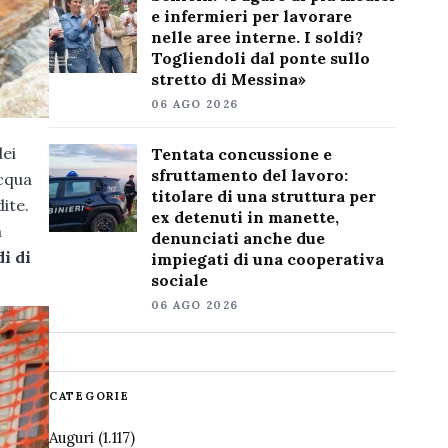
e infermieri per lavorare
nelle aree interne. I soldi?
Togliendoli dal ponte sullo
stretto di Messina»
06 AGO 2026
dei
Tentata concussione e
sfruttamento del lavoro:
acqua
titolare di una struttura per
dite.
ex detenuti in manette,
a
denunciati anche due
i di
impiegati di una cooperativa
sociale
06 AGO 2026
CATEGORIE
Auguri
(1.117)