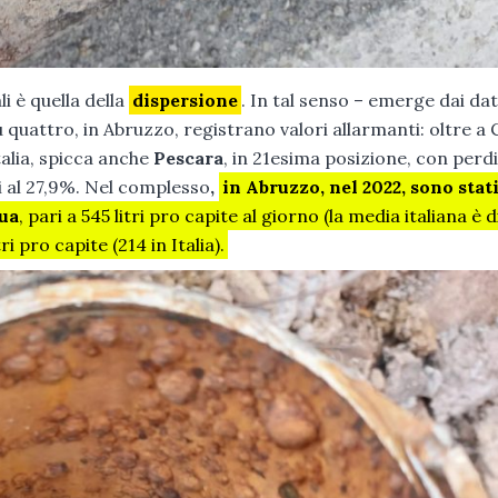
li è quella della
dispersione
. In tal senso – emerge dai dat
u quattro, in Abruzzo, registrano valori allarmanti: oltre a 
talia, spicca anche
Pescara
, in 21esima posizione, con perd
i al 27,9%. Nel complesso
,
in Abruzzo, nel 2022, sono stat
qua
, pari a 545 litri pro capite al giorno (la media italiana è di
ri pro capite (214 in Italia).