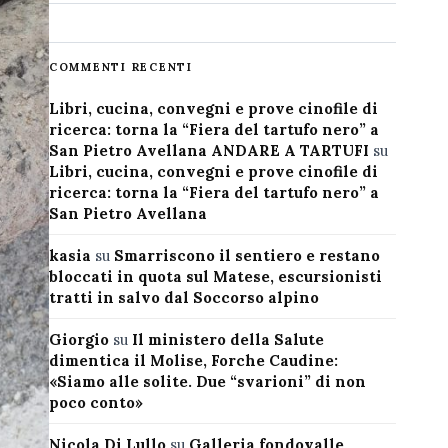
COMMENTI RECENTI
Libri, cucina, convegni e prove cinofile di
ricerca: torna la “Fiera del tartufo nero” a
San Pietro Avellana ANDARE A TARTUFI
su
Libri, cucina, convegni e prove cinofile di
ricerca: torna la “Fiera del tartufo nero” a
San Pietro Avellana
kasia
su
Smarriscono il sentiero e restano
bloccati in quota sul Matese, escursionisti
tratti in salvo dal Soccorso alpino
Giorgio
su
Il ministero della Salute
dimentica il Molise, Forche Caudine:
«Siamo alle solite. Due “svarioni” di non
poco conto»
Nicola Di Lullo
su
Galleria fondovalle