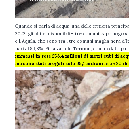
Quando si parla di acqua, una delle criticità principa
2022, gli ultimi disponibili – tre comuni capoluogo s
e L’Aquila, che sono tra i tre comuni maglia nera d’I
pari al 54,8%. Si salva solo
Teramo
, con un dato par
immessi in rete 253,4 milioni di metri cubi di ac
ma sono stati erogati solo 95,1 milioni,
cioè 205 lit