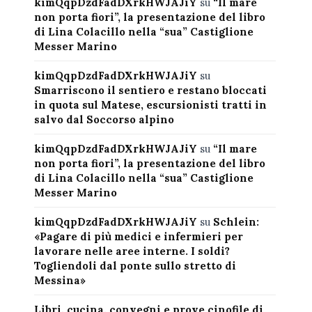
kimQqpDzdFadDXrkHWJAJiY
su
“Il mare
non porta fiori”, la presentazione del libro
di Lina Colacillo nella “sua” Castiglione
Messer Marino
kimQqpDzdFadDXrkHWJAJiY
su
Smarriscono il sentiero e restano bloccati
in quota sul Matese, escursionisti tratti in
salvo dal Soccorso alpino
kimQqpDzdFadDXrkHWJAJiY
su
“Il mare
non porta fiori”, la presentazione del libro
di Lina Colacillo nella “sua” Castiglione
Messer Marino
kimQqpDzdFadDXrkHWJAJiY
su
Schlein:
«Pagare di più medici e infermieri per
lavorare nelle aree interne. I soldi?
Togliendoli dal ponte sullo stretto di
Messina»
Libri, cucina, convegni e prove cinofile di