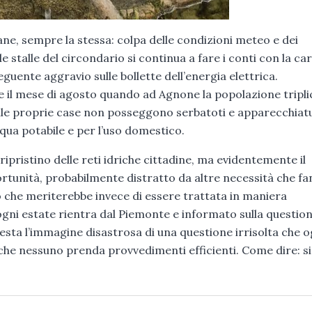
ane, sempre la stessa: colpa delle condizioni meteo e dei
le stalle del circondario si continua a fare i conti con la c
eguente aggravio sulle bollette dell’energia elettrica.
il mese di agosto quando ad Agnone la popolazione tripli
 nelle proprie case non posseggono serbatoti e apparecchiat
acqua potabile e per l’uso domestico.
ripristino delle reti idriche cittadine, ma evidentemente il
tunità, probabilmente distratto da altre necessità che f
 che meriterebbe invece di essere trattata in maniera
gni estate rientra dal Piemonte e informato sulla questio
esta l’immagine disastrosa di una questione irrisolta che o
che nessuno prenda provvedimenti efficienti. Come dire: 