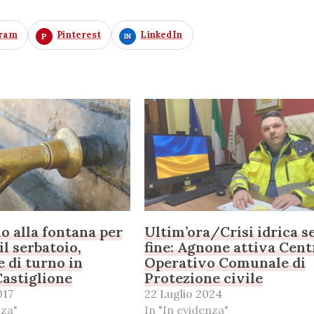
gram
Pinterest
LinkedIn
o alla fontana per
Ultim’ora/Crisi idrica s
il serbatoio,
fine: Agnone attiva Cent
e di turno in
Operativo Comunale di
Castiglione
Protezione civile
017
22 Luglio 2024
nza"
In "In evidenza"