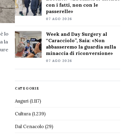
con i fatti, non con le
passerelle»
07 AGO 2026
è lo
Week and Day Surgery al
“Caracciolo”, Saia: «Non
a la
abbasseremo la guardia sulla
ture
minaccia di riconversione»
07 AGO 2026
CATEGORIE
Auguri
(1.117)
Cultura
(1.239)
Dal Cenacolo
(29)