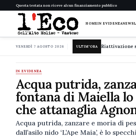
Questa testata non riceve alcun finanziamento pubblico
HOME
IN EVIDENZA
NEWS
VENERDÌ 7 AGOSTO 2026
ULTIM'ORA
IN EVIDENZA
Acqua putrida, zanzar
fontana di Maiella lo 
che attanaglia Agno
Acqua putrida, zanzare e moria di pesc
dall’asilo nido ‘L’Ape Maia’, è lo specc