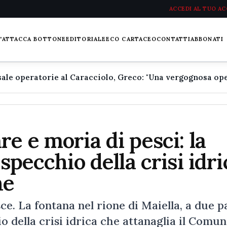
ACCEDI AL TUO A
L'ATTACCA BOTTONE
EDITORIALE
ECO CARTACEO
CONTATTI
ABBONATI
e e moria di pesci: la
specchio della crisi idri
ne
e. La fontana nel rione di Maiella, a due p
hio della crisi idrica che attanaglia il Comu