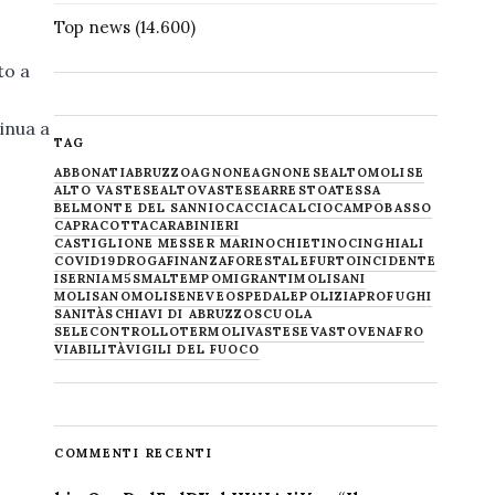
Top news
(14.600)
to a
tinua a
TAG
ABBONATI
ABRUZZO
AGNONE
AGNONESE
ALTOMOLISE
ALTO VASTESE
ALTOVASTESE
ARRESTO
ATESSA
BELMONTE DEL SANNIO
CACCIA
CALCIO
CAMPOBASSO
CAPRACOTTA
CARABINIERI
CASTIGLIONE MESSER MARINO
CHIETINO
CINGHIALI
COVID19
DROGA
FINANZA
FORESTALE
FURTO
INCIDENTE
ISERNIA
M5S
MALTEMPO
MIGRANTI
MOLISANI
MOLISANO
MOLISE
NEVE
OSPEDALE
POLIZIA
PROFUGHI
SANITÀ
SCHIAVI DI ABRUZZO
SCUOLA
SELECONTROLLO
TERMOLI
VASTESE
VASTO
VENAFRO
VIABILITÀ
VIGILI DEL FUOCO
COMMENTI RECENTI