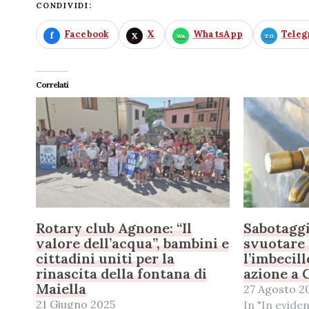
CONDIVIDI:
Facebook
X
WhatsApp
Tele
Correlati
Rotary club Agnone: “Il
Sabotaggi
valore dell’acqua”, bambini e
svuotare 
cittadini uniti per la
l’imbecill
rinascita della fontana di
azione a 
Maiella
27 Agosto 2
21 Giugno 2025
In "In evide