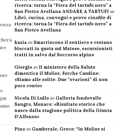
ricerca: torna la “Fiera del tartufo nero” a
San Pietro Avellana ANDARE A TARTUFI
su
Libri, cucina, convegni e prove cinofile di
ricerca: torna la “Fiera del tartufo nero” a
arenza
San Pietro Avellana
cherà
kasia
su
Smarriscono il sentiero e restano
ure
bloccati in quota sul Matese, escursionisti
tratti in salvo dal Soccorso alpino
Giorgio
su
Il ministero della Salute
dimentica il Molise, Forche Caudine:
anno
«Siamo alle solite. Due “svarioni” di non
poco conto»
ne
gni
Nicola Di Lullo
su
Galleria fondovalle
Sangro, Monaco: «Risultato storico che
siamo
nasce dalla stagione politica della Giunta
D’Alfonso»
Pino
su
Gamberale, Greco: “In Molise si