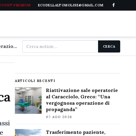
CCOUNT PREMIUM
ECODELLALTOMOLISE@GMAIL.COM
Cerca
Riattivazione sale operatorie al Caracciolo, Greco: "Una vergognosa operazione di propaganda"
CERCA
nel
sito
ARTICOLI RECENTI
Riattivazione sale operatorie
ca
al Caracciolo, Greco: “Una
vergognosa operazione di
propaganda”
07 AGO 2026
assi
ne
Trasferimento paziente,