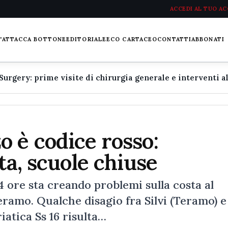
ACCEDI AL TUO A
L'ATTACCA BOTTONE
EDITORIALE
ECO CARTACEO
CONTATTI
ABBONATI
 è codice rosso:
ta, scuole chiuse
4 ore sta creando problemi sulla costa al
eramo. Qualche disagio fra Silvi (Teramo) e
iatica Ss 16 risulta…