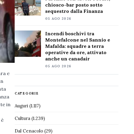
chiosco-bar posto sotto
sequestro dalla Finanza
05 AGO 2026
Incendi boschivi tra
Montefalcone nel Sannio e
Mafalda: squadre a terra
operative da ore, attivato
anche un canadair
05 AGO 2026
ara e
in
sta
CATEGORIE
ianza
te in
Auguri
(1.117)
Cultura
(1.239)
 è
Dal Cenacolo
(29)