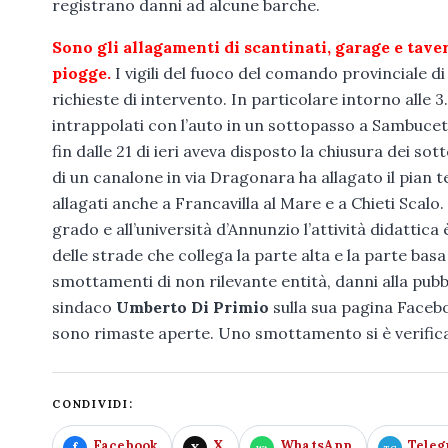
registrano danni ad alcune barche.
Sono gli allagamenti di scantinati, garage e tave
piogge.
I vigili del fuoco del comando provinciale d
richieste di intervento. In particolare intorno alle 3
intrappolati con l’auto in un sottopasso a Sambucet
fin dalle 21 di ieri aveva disposto la chiusura dei s
di un canalone in via Dragonara ha allagato il pian t
allagati anche a Francavilla al Mare e a Chieti Scalo
grado e all’università d’Annunzio l’attività didattic
delle strade che collega la parte alta e la parte bas
smottamenti di non rilevante entità, danni alla pubbli
sindaco
Umberto Di Primio
sulla sua pagina Faceboo
sono rimaste aperte. Uno smottamento si è verific
CONDIVIDI:
Facebook
X
WhatsApp
Tele