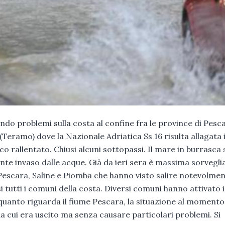
ndo problemi sulla costa al confine fra le province di Pesc
(Teramo) dove la Nazionale Adriatica Ss 16 risulta allagata 
ffico rallentato. Chiusi alcuni sottopassi. Il mare in burrasca 
te invaso dalle acque. Già da ieri sera è massima sorvegl
mi Pescara, Saline e Piomba che hanno visto salire notevolmen
i tutti i comuni della costa. Diversi comuni hanno attivato i
 quanto riguarda il fiume Pescara, la situazione al momento
 da cui era uscito ma senza causare particolari problemi. Si