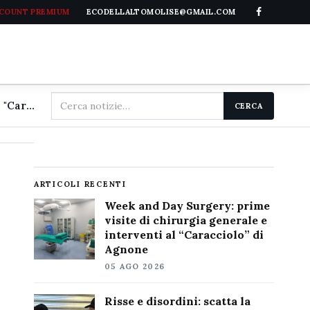
CCOUNT PREMIUM
ECODELLALTOMOLISE@GMAIL.COM
Cerca
Week and Day Surgery: prime visite di chirurgia generale e interventi al "Caracciolo" di Agnone
CERCA
nel
sito
ARTICOLI RECENTI
Week and Day Surgery: prime
visite di chirurgia generale e
interventi al “Caracciolo” di
Agnone
05 AGO 2026
Risse e disordini: scatta la