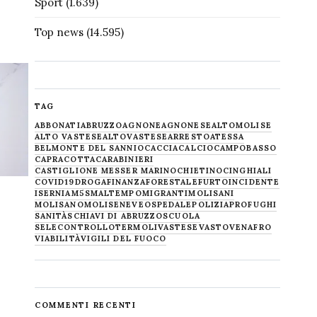
Sport
(1.639)
Top news
(14.595)
TAG
ABBONATI
ABRUZZO
AGNONE
AGNONESE
ALTOMOLISE
ALTO VASTESE
ALTOVASTESE
ARRESTO
ATESSA
BELMONTE DEL SANNIO
CACCIA
CALCIO
CAMPOBASSO
CAPRACOTTA
CARABINIERI
CASTIGLIONE MESSER MARINO
CHIETINO
CINGHIALI
COVID19
DROGA
FINANZA
FORESTALE
FURTO
INCIDENTE
ISERNIA
M5S
MALTEMPO
MIGRANTI
MOLISANI
MOLISANO
MOLISE
NEVE
OSPEDALE
POLIZIA
PROFUGHI
SANITÀ
SCHIAVI DI ABRUZZO
SCUOLA
SELECONTROLLO
TERMOLI
VASTESE
VASTO
VENAFRO
VIABILITÀ
VIGILI DEL FUOCO
COMMENTI RECENTI