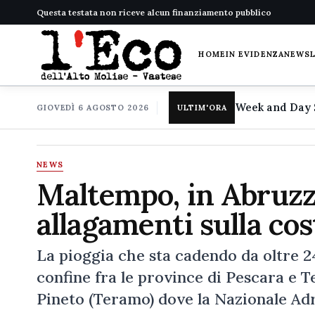
Questa testata non riceve alcun finanziamento pubblico
HOME
IN EVIDENZA
NEWS
GIOVEDÌ 6 AGOSTO 2026
ULTIM'ORA
NEWS
Maltempo, in Abruzzo
allagamenti sulla cos
La pioggia che sta cadendo da oltre 2
confine fra le province di Pescara e T
Pineto (Teramo) dove la Nazionale Adr