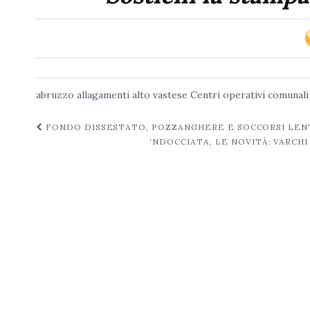
abruzzo
allagamenti
alto vastese
Centri operativi comunali
Navigazione
FONDO DISSESTATO, POZZANGHERE E SOCCORSI LENTI
‘NDOCCIATA, LE NOVITÀ: VARCH
post