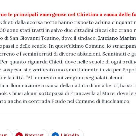
rne le principali emergenze nel Chietino a causa delle fo
i Chieti dalla scorsa notte hanno risposto ad una cinquantin
.30 sono stati tratti in salvo due cittadini cinesi che erano 
o di San Giovanni Teatino, dove il sindaco,
Luciano Marin
ottopassi e delle scuole. In quest’ultimo Comune, lo straripa
erreno e i seminterrati di diverse abitazioni. Scantinati e 
. Per quanto riguarda Chieti, dove nelle scuole di ogni ordin
a è sospesa, si è verificato uno smottamento in via per Popol
a della città. ”Al momento mi vengono segnalati alcuni
ca illuminazione a causa della caduta di un albero”, ha scrit
k. Chiusi alcuni sottopassi di Francavilla al Mare, dove le 
ato anche in contrada Feudo nel Comune di Bucchianico.
gram
Pinterest
LinkedIn