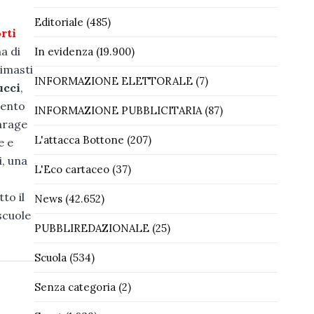
Editoriale
(485)
rti
a di
In evidenza
(19.900)
rimasti
INFORMAZIONE ELETTORALE
(7)
ucci
,
mento
INFORMAZIONE PUBBLICITARIA
(87)
garage
L'attacca Bottone
(207)
e e
i, una
L'Eco cartaceo
(37)
to il
News
(42.652)
scuole
PUBBLIREDAZIONALE
(25)
Scuola
(534)
Senza categoria
(2)