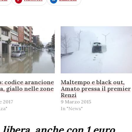
: codice arancione
Maltempo e black out,
a, giallo nelle zone
Amato pressa il premier
Renzi
e 2017
9 Marzo 2015
nza"
In "News"
 libera, anche con 1 euro.