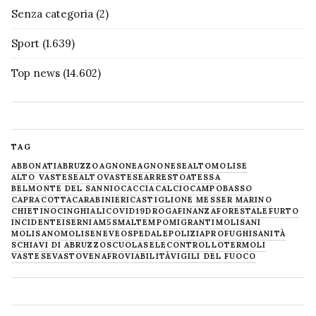
Senza categoria
(2)
Sport
(1.639)
Top news
(14.602)
TAG
ABBONATI
ABRUZZO
AGNONE
AGNONESE
ALTOMOLISE
ALTO VASTESE
ALTOVASTESE
ARRESTO
ATESSA
BELMONTE DEL SANNIO
CACCIA
CALCIO
CAMPOBASSO
CAPRACOTTA
CARABINIERI
CASTIGLIONE MESSER MARINO
CHIETINO
CINGHIALI
COVID19
DROGA
FINANZA
FORESTALE
FURTO
INCIDENTE
ISERNIA
M5S
MALTEMPO
MIGRANTI
MOLISANI
MOLISANO
MOLISE
NEVE
OSPEDALE
POLIZIA
PROFUGHI
SANITÀ
SCHIAVI DI ABRUZZO
SCUOLA
SELECONTROLLO
TERMOLI
VASTESE
VASTO
VENAFRO
VIABILITÀ
VIGILI DEL FUOCO