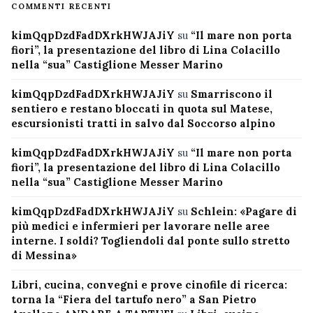
COMMENTI RECENTI
kimQqpDzdFadDXrkHWJAJiY
su
“Il mare non porta
fiori”, la presentazione del libro di Lina Colacillo
nella “sua” Castiglione Messer Marino
kimQqpDzdFadDXrkHWJAJiY
su
Smarriscono il
sentiero e restano bloccati in quota sul Matese,
escursionisti tratti in salvo dal Soccorso alpino
kimQqpDzdFadDXrkHWJAJiY
su
“Il mare non porta
fiori”, la presentazione del libro di Lina Colacillo
nella “sua” Castiglione Messer Marino
kimQqpDzdFadDXrkHWJAJiY
su
Schlein: «Pagare di
più medici e infermieri per lavorare nelle aree
interne. I soldi? Togliendoli dal ponte sullo stretto
di Messina»
Libri, cucina, convegni e prove cinofile di ricerca:
torna la “Fiera del tartufo nero” a San Pietro