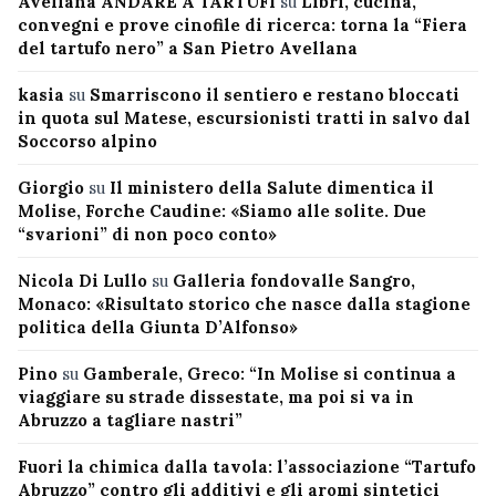
Avellana ANDARE A TARTUFI
su
Libri, cucina,
convegni e prove cinofile di ricerca: torna la “Fiera
del tartufo nero” a San Pietro Avellana
kasia
su
Smarriscono il sentiero e restano bloccati
in quota sul Matese, escursionisti tratti in salvo dal
Soccorso alpino
Giorgio
su
Il ministero della Salute dimentica il
Molise, Forche Caudine: «Siamo alle solite. Due
“svarioni” di non poco conto»
Nicola Di Lullo
su
Galleria fondovalle Sangro,
Monaco: «Risultato storico che nasce dalla stagione
politica della Giunta D’Alfonso»
Pino
su
Gamberale, Greco: “In Molise si continua a
viaggiare su strade dissestate, ma poi si va in
Abruzzo a tagliare nastri”
Fuori la chimica dalla tavola: l’associazione “Tartufo
Abruzzo” contro gli additivi e gli aromi sintetici