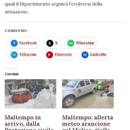
quali il Dipartimento seguirà l’evolversi della
situazione.
CONDIVIDI:
Facebook
X
WhatsApp
Telegram
Pinterest
LinkedIn
Correlati
Maltempo in
Maltempo: allerta
arrivo, dalla
meteo arancione
Protezione civile
sul Molise, gialla