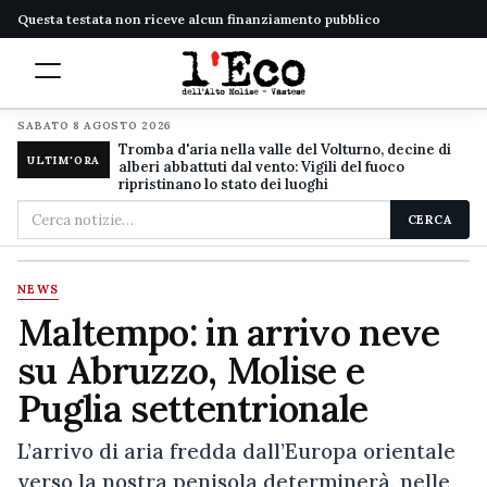
Questa testata non riceve alcun finanziamento pubblico
SABATO 8 AGOSTO 2026
Tromba d'aria nella valle del Volturno, decine di
ULTIM'ORA
alberi abbattuti dal vento: Vigili del fuoco
ripristinano lo stato dei luoghi
Cerca
CERCA
nel
sito
NEWS
Maltempo: in arrivo neve
su Abruzzo, Molise e
Puglia settentrionale
L’arrivo di aria fredda dall’Europa orientale
verso la nostra penisola determinerà, nelle