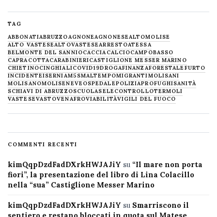
TAG
ABBONATI
ABRUZZO
AGNONE
AGNONESE
ALTOMOLISE
ALTO VASTESE
ALTOVASTESE
ARRESTO
ATESSA
BELMONTE DEL SANNIO
CACCIA
CALCIO
CAMPOBASSO
CAPRACOTTA
CARABINIERI
CASTIGLIONE MESSER MARINO
CHIETINO
CINGHIALI
COVID19
DROGA
FINANZA
FORESTALE
FURTO
INCIDENTE
ISERNIA
M5S
MALTEMPO
MIGRANTI
MOLISANI
MOLISANO
MOLISE
NEVE
OSPEDALE
POLIZIA
PROFUGHI
SANITÀ
SCHIAVI DI ABRUZZO
SCUOLA
SELECONTROLLO
TERMOLI
VASTESE
VASTO
VENAFRO
VIABILITÀ
VIGILI DEL FUOCO
COMMENTI RECENTI
kimQqpDzdFadDXrkHWJAJiY
su
“Il mare non porta
fiori”, la presentazione del libro di Lina Colacillo
nella “sua” Castiglione Messer Marino
kimQqpDzdFadDXrkHWJAJiY
su
Smarriscono il
sentiero e restano bloccati in quota sul Matese,