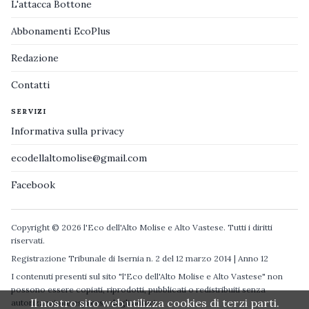
L'attacca Bottone
Abbonamenti EcoPlus
Redazione
Contatti
SERVIZI
Informativa sulla privacy
ecodellaltomolise@gmail.com
Facebook
Copyright © 2026 l'Eco dell'Alto Molise e Alto Vastese. Tutti i diritti
riservati.
Registrazione Tribunale di Isernia n. 2 del 12 marzo 2014 | Anno 12
I contenuti presenti sul sito "l'Eco dell'Alto Molise e Alto Vastese" non
possono essere copiati, riprodotti, pubblicati o redistribuiti senza
Il nostro sito web utilizza cookies di terzi parti.
autorizzazione espressa degli autori.