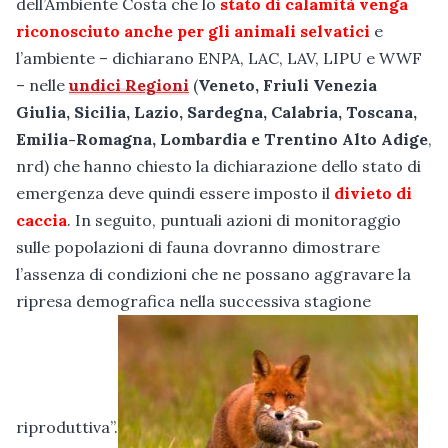
dell’Ambiente Costa che lo
stato di calamità venga
riconosciuto anche per gli animali selvatici
e
l’ambiente – dichiarano ENPA, LAC, LAV, LIPU e WWF
– nelle
undici Regioni
(
Veneto, Friuli Venezia
Giulia, Sicilia, Lazio, Sardegna, Calabria, Toscana,
Emilia-Romagna, Lombardia e Trentino Alto Adige
,
nrd) che hanno chiesto la dichiarazione dello stato di
emergenza deve quindi essere imposto il
divieto di
caccia
. In seguito, puntuali azioni di monitoraggio
sulle popolazioni di fauna dovranno dimostrare
l’assenza di condizioni che ne possano aggravare la
ripresa demografica nella successiva stagione
riproduttiva”.