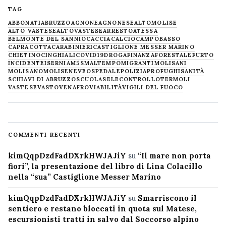
TAG
ABBONATI
ABRUZZO
AGNONE
AGNONESE
ALTOMOLISE
ALTO VASTESE
ALTOVASTESE
ARRESTO
ATESSA
BELMONTE DEL SANNIO
CACCIA
CALCIO
CAMPOBASSO
CAPRACOTTA
CARABINIERI
CASTIGLIONE MESSER MARINO
CHIETINO
CINGHIALI
COVID19
DROGA
FINANZA
FORESTALE
FURTO
INCIDENTE
ISERNIA
M5S
MALTEMPO
MIGRANTI
MOLISANI
MOLISANO
MOLISE
NEVE
OSPEDALE
POLIZIA
PROFUGHI
SANITÀ
SCHIAVI DI ABRUZZO
SCUOLA
SELECONTROLLO
TERMOLI
VASTESE
VASTO
VENAFRO
VIABILITÀ
VIGILI DEL FUOCO
COMMENTI RECENTI
kimQqpDzdFadDXrkHWJAJiY
su
“Il mare non porta
fiori”, la presentazione del libro di Lina Colacillo
nella “sua” Castiglione Messer Marino
kimQqpDzdFadDXrkHWJAJiY
su
Smarriscono il
sentiero e restano bloccati in quota sul Matese,
escursionisti tratti in salvo dal Soccorso alpino