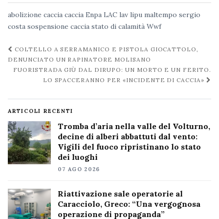
abolizione caccia
caccia
Enpa
LAC
lav
lipu
maltempo
sergio
costa
sospensione caccia
stato di calamità
Wwf
Navigazione
COLTELLO A SERRAMANICO E PISTOLA GIOCATTOLO,
post
DENUNCIATO UN RAPINATORE MOLISANO
FUORISTRADA GIÙ DAL DIRUPO: UN MORTO E UN FERITO.
LO SPACCERANNO PER «INCIDENTE DI CACCIA»
ARTICOLI RECENTI
Tromba d’aria nella valle del Volturno,
decine di alberi abbattuti dal vento:
Vigili del fuoco ripristinano lo stato
dei luoghi
07 AGO 2026
Riattivazione sale operatorie al
Caracciolo, Greco: “Una vergognosa
operazione di propaganda”