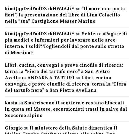
kimQqpDzdFadDXrkHWJAJiY
su
“Il mare non porta
fiori”, la presentazione del libro di Lina Colacillo
nella “sua” Castiglione Messer Marino
kimQqpDzdFadDXrkHWJAJiY
su
Schlein: «Pagare di
più medici e infermieri per lavorare nelle aree
interne. I soldi? Togliendoli dal ponte sullo stretto
di Messina»
Libri, cucina, convegni e prove cinofile di ricerca:
torna la “Fiera del tartufo nero” a San Pietro
Avellana ANDARE A TARTUFI
su
Libri, cucina,
convegni e prove cinofile di ricerca: torna la “Fiera
del tartufo nero” a San Pietro Avellana
kasia
su
Smarriscono il sentiero e restano bloccati
in quota sul Matese, escursionisti tratti in salvo dal
Soccorso alpino
Giorgio
su
Il ministero della Salute dimentica il