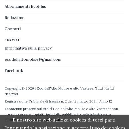
Abbonamenti EcoPlus
Redazione
Contatti
SERVIZI
Informativa sulla privacy
ecodellaltomolise@gmail.com
Facebook
Copyright © 2026 l'Eco dell'Alto Molise e Alto Vastese. Tutti i diritti
riservati.
Registrazione Tribunale di Isernia n. 2 del 12 marzo 2014 | Anno 12
I contenuti presenti sul sito "l'Eco dell'Alto Molise e Alto Vastese" non
possono essere copiati, riprodotti, pubblicati o redistribuiti senza
Il nostro sito web utilizza cookies di terzi parti.
autorizzazione espressa degli autori.
Continuando la navigazione, si accetta l uso dei cookies