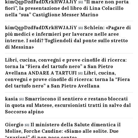
kimQqpDzdFadDXrkHWJAJiY
su
“Il mare non porta
fiori”, la presentazione del libro di Lina Colacillo
nella “sua” Castiglione Messer Marino
kimQqpDzdFadDXrkHWJAJiY
su
Schlein: «Pagare di
più medici e infermieri per lavorare nelle aree
interne. I soldi? Togliendoli dal ponte sullo stretto
di Messina»
Libri, cucina, convegni e prove cinofile di ricerca:
torna la “Fiera del tartufo nero” a San Pietro
Avellana ANDARE A TARTUFI
su
Libri, cucina,
convegni e prove cinofile di ricerca: torna la “Fiera
del tartufo nero” a San Pietro Avellana
kasia
su
Smarriscono il sentiero e restano bloccati
in quota sul Matese, escursionisti tratti in salvo dal
Soccorso alpino
Giorgio
su
Il ministero della Salute dimentica il
Molise, Forche Caudine: «Siamo alle solite. Due
“svarioni” di non poco conto»