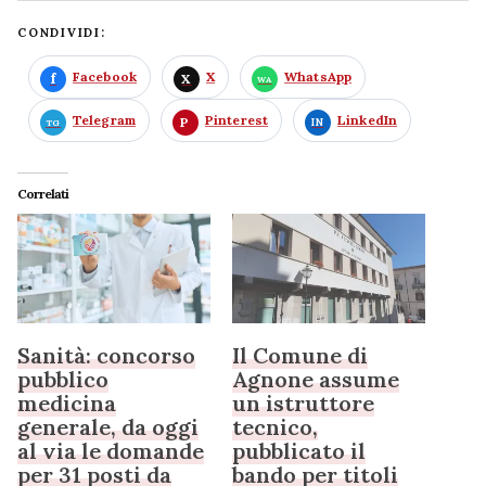
CONDIVIDI:
Facebook
X
WhatsApp
Telegram
Pinterest
LinkedIn
Correlati
Sanità: concorso
Il Comune di
pubblico
Agnone assume
medicina
un istruttore
generale, da oggi
tecnico,
al via le domande
pubblicato il
per 31 posti da
bando per titoli