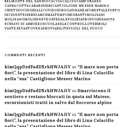
BELMONTE DEL SANNIO
CACCIA
CALCIO
CAMPOBASSO
CAPRACOTTA
CARABINIERI
CASTIGLIONE MESSER MARINO
CHIETINO
CINGHIALI
COVID19
DROGA
FINANZA
FORESTALE
FURTO
INCIDENTE
ISERNIA
M5S
MALTEMPO
MIGRANTI
MOLISANI
MOLISANO
MOLISE
NEVE
OSPEDALE
POLIZIA
PROFUGHI
SANITÀ
SCHIAVI DI ABRUZZO
SCUOLA
SELECONTROLLO
TERMOLI
VASTESE
VASTO
VENAFRO
VIABILITÀ
VIGILI DEL FUOCO
COMMENTI RECENTI
kimQqpDzdFadDXrkHWJAJiY
su
“Il mare non porta
fiori”, la presentazione del libro di Lina Colacillo
nella “sua” Castiglione Messer Marino
kimQqpDzdFadDXrkHWJAJiY
su
Smarriscono il
sentiero e restano bloccati in quota sul Matese,
escursionisti tratti in salvo dal Soccorso alpino
kimQqpDzdFadDXrkHWJAJiY
su
“Il mare non porta
fiori”, la presentazione del libro di Lina Colacillo
nella “sua” Castiglione Messer Marino