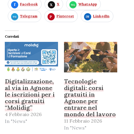
Facebook
X
WhatsApp
Telegram
Pinterest
LinkedIn
Correlati
Digitalizzazione,
Tecnologie
al via in Agnone
digitali: corsi
le iscrizioni per i
gratuiti in
corsi gratuiti
Agnone per
“Molidig”
entrare nel
mondo del lavoro
4 Febbraio 2026
11 Febbraio 2026
In "News"
In "News"