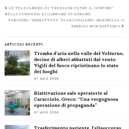
Navigazione
LE TELECAMERE DI “FREEDOM OLTRE IL CONFINE”
post
NELLA FONDERIA DI CAMPANE DI AGNONE
PANCHINA “IMBRATTATA” DI ARCOBALENO, MARINELLI: «I
SIMBOLI NON BASTANO»
ARTICOLI RECENTI
Tromba d’aria nella valle del Volturno,
decine di alberi abbattuti dal vento:
Vigili del fuoco ripristinano lo stato
dei luoghi
07 AGO 2026
Riattivazione sale operatorie al
Caracciolo, Greco: “Una vergognosa
operazione di propaganda”
07 AGO 2026
Trasferimento paziente, l’elisoccorso