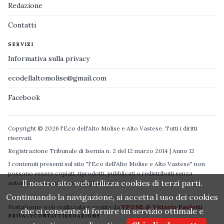
Redazione
Contatti
SERVIZI
Informativa sulla privacy
ecodellaltomolise@gmail.com
Facebook
Copyright © 2026 l'Eco dell'Alto Molise e Alto Vastese. Tutti i diritti
riservati.
Registrazione Tribunale di Isernia n. 2 del 12 marzo 2014 | Anno 12
I contenuti presenti sul sito "l'Eco dell'Alto Molise e Alto Vastese" non
possono essere copiati, riprodotti, pubblicati o redistribuiti senza
Il nostro sito web utilizza cookies di terzi parti.
autorizzazione espressa degli autori.
Continuando la navigazione, si accetta l uso dei cookies
Piattaforma web realizzata e gestita da
VPONE di Vittorio Paoletti
che ci consente di fornire un servizio ottimale e
PRIVACY
CONTATTI
REDAZIONE