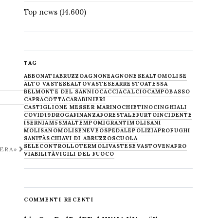
Top news
(14.600)
TAG
ABBONATI
ABRUZZO
AGNONE
AGNONESE
ALTOMOLISE
ALTO VASTESE
ALTOVASTESE
ARRESTO
ATESSA
BELMONTE DEL SANNIO
CACCIA
CALCIO
CAMPOBASSO
CAPRACOTTA
CARABINIERI
CASTIGLIONE MESSER MARINO
CHIETINO
CINGHIALI
COVID19
DROGA
FINANZA
FORESTALE
FURTO
INCIDENTE
ISERNIA
M5S
MALTEMPO
MIGRANTI
MOLISANI
MOLISANO
MOLISE
NEVE
OSPEDALE
POLIZIA
PROFUGHI
SANITÀ
SCHIAVI DI ABRUZZO
SCUOLA
SELECONTROLLO
TERMOLI
VASTESE
VASTO
VENAFRO
IERA»
VIABILITÀ
VIGILI DEL FUOCO
COMMENTI RECENTI