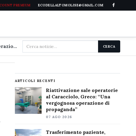
CCOUNT PREMIUM
ECODELLALTOMOLISE@GMAIL.COM
Cerca
Riattivazione sale operatorie al Caracciolo, Greco: "Una vergognosa operazione di propaganda"
CERCA
nel
sito
ARTICOLI RECENTI
Riattivazione sale operatorie
al Caracciolo, Greco: “Una
vergognosa operazione di
propaganda”
07 AGO 2026
i
a
Trasferimento paziente,