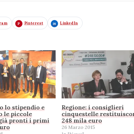
gram
Pinterest
LinkedIn
o lo stipendio e
Regione: i consiglieri
o le piccole
cinquestelle restituisc
già pronti i primi
248 mila euro
euro
26 Marzo 2015
16