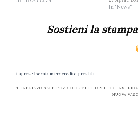
In "In evidenza"
In "News"
Sostieni la stampa
imprese
Isernia
microcredito
prestiti
Navigazione
PRELIEVO SELETTIVO DI LUPI ED ORSI, SI CONSOLID
NUOVA VASC
post