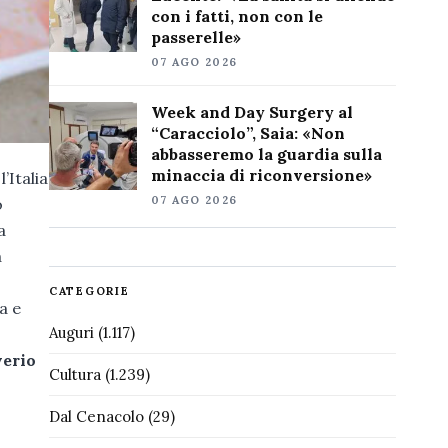
con i fatti, non con le
passerelle»
07 AGO 2026
Week and Day Surgery al
“Caracciolo”, Saia: «Non
abbasseremo la guardia sulla
minaccia di riconversione»
’Italia
07 AGO 2026
o
a
a
CATEGORIE
a e
Auguri
(1.117)
verio
Cultura
(1.239)
Dal Cenacolo
(29)