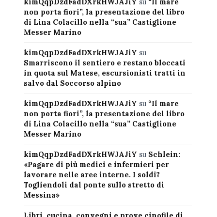
kimQqpDzdFadDXrkHWJAJiY
su
“Il mare
non porta fiori”, la presentazione del libro
di Lina Colacillo nella “sua” Castiglione
Messer Marino
kimQqpDzdFadDXrkHWJAJiY
su
Smarriscono il sentiero e restano bloccati
in quota sul Matese, escursionisti tratti in
salvo dal Soccorso alpino
kimQqpDzdFadDXrkHWJAJiY
su
“Il mare
non porta fiori”, la presentazione del libro
di Lina Colacillo nella “sua” Castiglione
Messer Marino
kimQqpDzdFadDXrkHWJAJiY
su
Schlein:
«Pagare di più medici e infermieri per
lavorare nelle aree interne. I soldi?
Togliendoli dal ponte sullo stretto di
Messina»
Libri, cucina, convegni e prove cinofile di