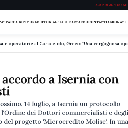
ACCEDI AL TUO A
L'ATTACCA BOTTONE
EDITORIALE
ECO CARTACEO
CONTATTI
ABBONATI
 accordo a Isernia con
sti
ossimo, 14 luglio, a Isernia un protocollo
e l'Ordine dei Dottori commercialisti e degl
o del progetto 'Microcredito Molise'. In un