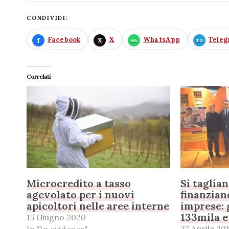
CONDIVIDI:
Facebook
X
WhatsApp
Tele
Correlati
Microcredito a tasso
Si taglian
agevolato per i nuovi
finanzian
apicoltori nelle aree interne
imprese: 
133mila 
15 Giugno 2020
27 Aprile 20