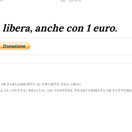
In "News"
 libera, anche con 1 euro.
A IN PARLAMENTO IL FRONTE DEL «NO»
A AL CIVETA, BRACCO: «IL VASTESE TRASFORMATO IN PATTUM