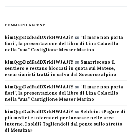
COMMENTI RECENTI
kimQqpDzdFadDXrkHWJAJiY
su
“Il mare non porta
fiori”, la presentazione del libro di Lina Colacillo
nella “sua” Castiglione Messer Marino
kimQqpDzdFadDXrkHWJAJiY
su
Smarriscono il
sentiero e restano bloccati in quota sul Matese,
escursionisti tratti in salvo dal Soccorso alpino
kimQqpDzdFadDXrkHWJAJiY
su
“Il mare non porta
fiori”, la presentazione del libro di Lina Colacillo
nella “sua” Castiglione Messer Marino
kimQqpDzdFadDXrkHWJAJiY
su
Schlein: «Pagare di
più medici e infermieri per lavorare nelle aree
interne. I soldi? Togliendoli dal ponte sullo stretto
di Messina»