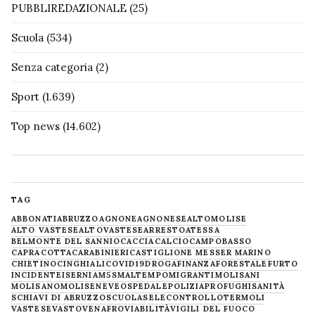
PUBBLIREDAZIONALE
(25)
Scuola
(534)
Senza categoria
(2)
Sport
(1.639)
Top news
(14.602)
TAG
ABBONATI
ABRUZZO
AGNONE
AGNONESE
ALTOMOLISE
ALTO VASTESE
ALTOVASTESE
ARRESTO
ATESSA
BELMONTE DEL SANNIO
CACCIA
CALCIO
CAMPOBASSO
CAPRACOTTA
CARABINIERI
CASTIGLIONE MESSER MARINO
CHIETINO
CINGHIALI
COVID19
DROGA
FINANZA
FORESTALE
FURTO
INCIDENTE
ISERNIA
M5S
MALTEMPO
MIGRANTI
MOLISANI
MOLISANO
MOLISE
NEVE
OSPEDALE
POLIZIA
PROFUGHI
SANITÀ
SCHIAVI DI ABRUZZO
SCUOLA
SELECONTROLLO
TERMOLI
VASTESE
VASTO
VENAFRO
VIABILITÀ
VIGILI DEL FUOCO