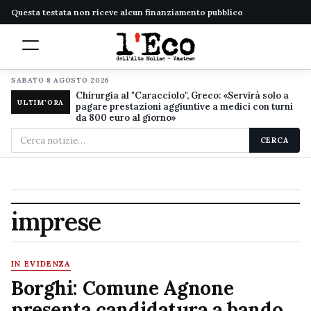
Questa testata non riceve alcun finanziamento pubblico
SABATO 8 AGOSTO 2026
Chirurgia al "Caracciolo", Greco: «Servirà solo a
ULTIM'ORA
pagare prestazioni aggiuntive a medici con turni
da 800 euro al giorno»
Cerca
CERCA
nel
sito
imprese
IN EVIDENZA
Borghi: Comune Agnone
presenta candidatura a bando