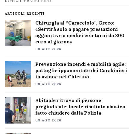
Navigazione
NOTIZIE PRECEDENTI
notizie
ARTICOLI RECENTI
Chirurgia al “Caracciolo”, Greco:
«Servirà solo a pagare prestazioni
aggiuntive a medici con turni da 800
euro al giorno»
08 AGO 2026
Prevenzione incendi e mobilità agile:
pattuglie ippomontate dei Carabinieri
in azione nel Chietino
08 AGO 2026
Abituale ritrovo di persone
pregiudicate: locale risultato abusivo
fatto chiudere dalla Polizia
08 AGO 2026