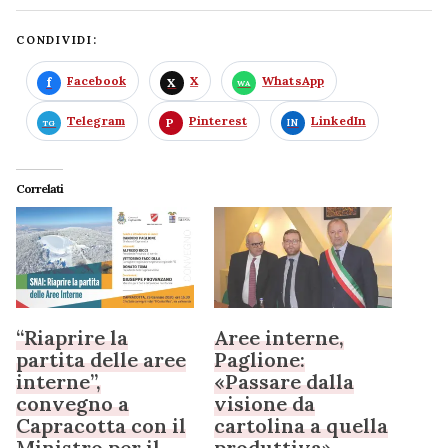
CONDIVIDI:
Facebook
X
WhatsApp
Telegram
Pinterest
LinkedIn
Correlati
“Riaprire la
Aree interne,
partita delle aree
Paglione:
interne”,
«Passare dalla
convegno a
visione da
Capracotta con il
cartolina a quella
Ministro per il
produttiva»