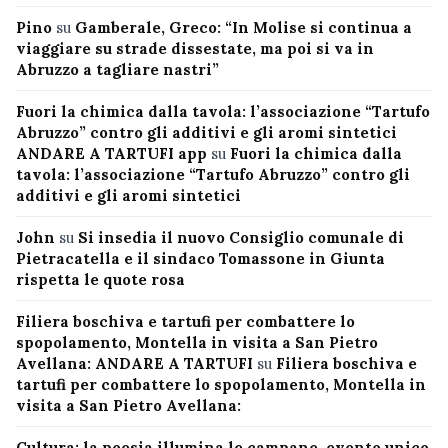
Pino
su
Gamberale, Greco: “In Molise si continua a
viaggiare su strade dissestate, ma poi si va in
Abruzzo a tagliare nastri”
Fuori la chimica dalla tavola: l’associazione “Tartufo
Abruzzo” contro gli additivi e gli aromi sintetici
ANDARE A TARTUFI app
su
Fuori la chimica dalla
tavola: l’associazione “Tartufo Abruzzo” contro gli
additivi e gli aromi sintetici
John
su
Si insedia il nuovo Consiglio comunale di
Pietracatella e il sindaco Tomassone in Giunta
rispetta le quote rosa
Filiera boschiva e tartufi per combattere lo
spopolamento, Montella in visita a San Pietro
Avellana: ANDARE A TARTUFI
su
Filiera boschiva e
tartufi per combattere lo spopolamento, Montella in
visita a San Pietro Avellana:
Cultura: la poesia illumina le campane, evento unico