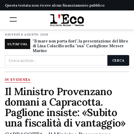
Questa testata non riceve alcun finanziamento pubblico
GIOVEDÌ 6 AGOSTO 2026
"Il mare non porta fiori", la presentazione del libro
ULTIM'ORA
di Lina Colacillo nella "sua" Castiglione Messer
Marino
Cerca
CERCA
nel
sito
IN EVIDENZA
Il Ministro Provenzano
domani a Capracotta.
Paglione insiste: «Subito
una fiscalità di vantaggio»