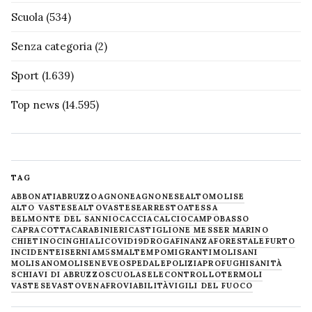
Scuola
(534)
Senza categoria
(2)
Sport
(1.639)
Top news
(14.595)
TAG
ABBONATI
ABRUZZO
AGNONE
AGNONESE
ALTOMOLISE
ALTO VASTESE
ALTOVASTESE
ARRESTO
ATESSA
BELMONTE DEL SANNIO
CACCIA
CALCIO
CAMPOBASSO
CAPRACOTTA
CARABINIERI
CASTIGLIONE MESSER MARINO
CHIETINO
CINGHIALI
COVID19
DROGA
FINANZA
FORESTALE
FURTO
INCIDENTE
ISERNIA
M5S
MALTEMPO
MIGRANTI
MOLISANI
MOLISANO
MOLISE
NEVE
OSPEDALE
POLIZIA
PROFUGHI
SANITÀ
SCHIAVI DI ABRUZZO
SCUOLA
SELECONTROLLO
TERMOLI
VASTESE
VASTO
VENAFRO
VIABILITÀ
VIGILI DEL FUOCO