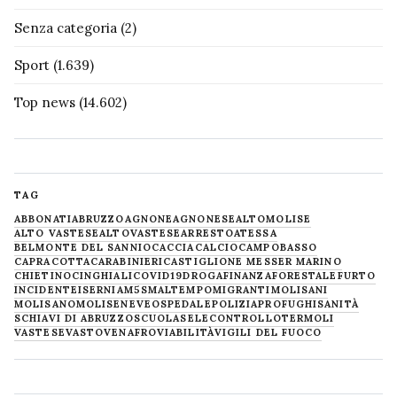
Senza categoria
(2)
Sport
(1.639)
Top news
(14.602)
TAG
ABBONATI
ABRUZZO
AGNONE
AGNONESE
ALTOMOLISE
ALTO VASTESE
ALTOVASTESE
ARRESTO
ATESSA
BELMONTE DEL SANNIO
CACCIA
CALCIO
CAMPOBASSO
CAPRACOTTA
CARABINIERI
CASTIGLIONE MESSER MARINO
CHIETINO
CINGHIALI
COVID19
DROGA
FINANZA
FORESTALE
FURTO
INCIDENTE
ISERNIA
M5S
MALTEMPO
MIGRANTI
MOLISANI
MOLISANO
MOLISE
NEVE
OSPEDALE
POLIZIA
PROFUGHI
SANITÀ
SCHIAVI DI ABRUZZO
SCUOLA
SELECONTROLLO
TERMOLI
VASTESE
VASTO
VENAFRO
VIABILITÀ
VIGILI DEL FUOCO