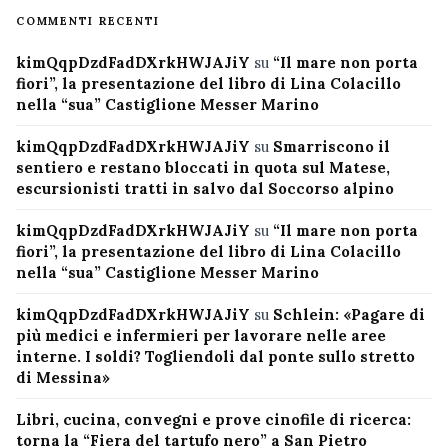
COMMENTI RECENTI
kimQqpDzdFadDXrkHWJAJiY
su
“Il mare non porta
fiori”, la presentazione del libro di Lina Colacillo
nella “sua” Castiglione Messer Marino
kimQqpDzdFadDXrkHWJAJiY
su
Smarriscono il
sentiero e restano bloccati in quota sul Matese,
escursionisti tratti in salvo dal Soccorso alpino
kimQqpDzdFadDXrkHWJAJiY
su
“Il mare non porta
fiori”, la presentazione del libro di Lina Colacillo
nella “sua” Castiglione Messer Marino
kimQqpDzdFadDXrkHWJAJiY
su
Schlein: «Pagare di
più medici e infermieri per lavorare nelle aree
interne. I soldi? Togliendoli dal ponte sullo stretto
di Messina»
Libri, cucina, convegni e prove cinofile di ricerca:
torna la “Fiera del tartufo nero” a San Pietro