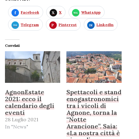
Facebook
X
WhatsApp
Telegram
Pinterest
LinkedIn
Correlati
AgnonEstate
Spettacoli e stand
2021: ecco il
enogastronomici
calendario degli
tra i vicoli di
eventi
Agnone, torna la
“Notte
28 Luglio 2021
Arancione”. Saia:
In "News"
«La nostra città è