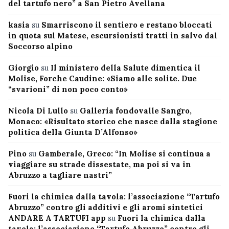
del tartufo nero” a San Pietro Avellana
kasia
su
Smarriscono il sentiero e restano bloccati
in quota sul Matese, escursionisti tratti in salvo dal
Soccorso alpino
Giorgio
su
Il ministero della Salute dimentica il
Molise, Forche Caudine: «Siamo alle solite. Due
“svarioni” di non poco conto»
Nicola Di Lullo
su
Galleria fondovalle Sangro,
Monaco: «Risultato storico che nasce dalla stagione
politica della Giunta D’Alfonso»
Pino
su
Gamberale, Greco: “In Molise si continua a
viaggiare su strade dissestate, ma poi si va in
Abruzzo a tagliare nastri”
Fuori la chimica dalla tavola: l’associazione “Tartufo
Abruzzo” contro gli additivi e gli aromi sintetici
ANDARE A TARTUFI app
su
Fuori la chimica dalla
tavola: l’associazione “Tartufo Abruzzo” contro gli