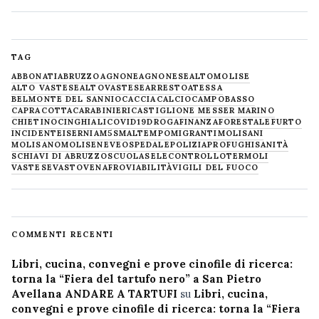
TAG
ABBONATI
ABRUZZO
AGNONE
AGNONESE
ALTOMOLISE
ALTO VASTESE
ALTOVASTESE
ARRESTO
ATESSA
BELMONTE DEL SANNIO
CACCIA
CALCIO
CAMPOBASSO
CAPRACOTTA
CARABINIERI
CASTIGLIONE MESSER MARINO
CHIETINO
CINGHIALI
COVID19
DROGA
FINANZA
FORESTALE
FURTO
INCIDENTE
ISERNIA
M5S
MALTEMPO
MIGRANTI
MOLISANI
MOLISANO
MOLISE
NEVE
OSPEDALE
POLIZIA
PROFUGHI
SANITÀ
SCHIAVI DI ABRUZZO
SCUOLA
SELECONTROLLO
TERMOLI
VASTESE
VASTO
VENAFRO
VIABILITÀ
VIGILI DEL FUOCO
COMMENTI RECENTI
Libri, cucina, convegni e prove cinofile di ricerca:
torna la “Fiera del tartufo nero” a San Pietro
Avellana ANDARE A TARTUFI
su
Libri, cucina,
convegni e prove cinofile di ricerca: torna la “Fiera