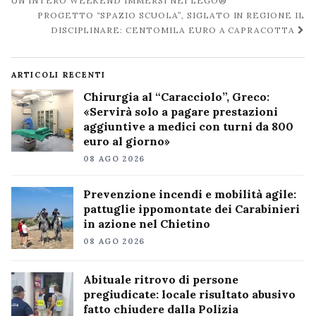
post
UN INTERO WEEKEND IMMERSI NEI LEGO®
PROGETTO “SPAZIO SCUOLA”, SIGLATO IN REGIONE IL
DISCIPLINARE: CENTOMILA EURO A CAPRACOTTA
ARTICOLI RECENTI
Chirurgia al “Caracciolo”, Greco:
«Servirà solo a pagare prestazioni
aggiuntive a medici con turni da 800
euro al giorno»
08 AGO 2026
Prevenzione incendi e mobilità agile:
pattuglie ippomontate dei Carabinieri
in azione nel Chietino
08 AGO 2026
Abituale ritrovo di persone
pregiudicate: locale risultato abusivo
fatto chiudere dalla Polizia