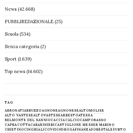
News
(42.668)
PUBBLIREDAZIONALE
(25)
Scuola
(534)
Senza categoria
(2)
Sport
(1.639)
Top news
(14.602)
TAG
ABBONATI
ABRUZZO
AGNONE
AGNONESE
ALTOMOLISE
ALTO VASTESE
ALTOVASTESE
ARRESTO
ATESSA
BELMONTE DEL SANNIO
CACCIA
CALCIO
CAMPOBASSO
CAPRACOTTA
CARABINIERI
CASTIGLIONE MESSER MARINO
CHIETINO
CINGHIALI
COVID19
DROGA
FINANZA
FORESTALE
FURTO