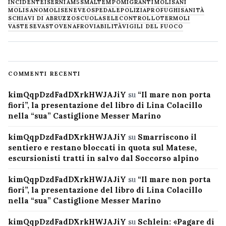
INCIDENTE
ISERNIA
M5S
MALTEMPO
MIGRANTI
MOLISANI
MOLISANO
MOLISE
NEVE
OSPEDALE
POLIZIA
PROFUGHI
SANITÀ
SCHIAVI DI ABRUZZO
SCUOLA
SELECONTROLLO
TERMOLI
VASTESE
VASTO
VENAFRO
VIABILITÀ
VIGILI DEL FUOCO
COMMENTI RECENTI
kimQqpDzdFadDXrkHWJAJiY
su
“Il mare non porta
fiori”, la presentazione del libro di Lina Colacillo
nella “sua” Castiglione Messer Marino
kimQqpDzdFadDXrkHWJAJiY
su
Smarriscono il
sentiero e restano bloccati in quota sul Matese,
escursionisti tratti in salvo dal Soccorso alpino
kimQqpDzdFadDXrkHWJAJiY
su
“Il mare non porta
fiori”, la presentazione del libro di Lina Colacillo
nella “sua” Castiglione Messer Marino
kimQqpDzdFadDXrkHWJAJiY
su
Schlein: «Pagare di