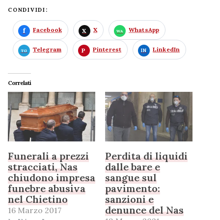
CONDIVIDI:
Facebook
X
WhatsApp
Telegram
Pinterest
LinkedIn
Correlati
Funerali a prezzi
Perdita di liquidi
stracciati, Nas
dalle bare e
chiudono impresa
sangue sul
funebre abusiva
pavimento:
nel Chietino
sanzioni e
denunce del Nas
16 Marzo 2017