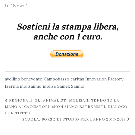
In "News"
Sostieni la stampa libera,
anche con 1 euro.
avellino
benevento
Campobasso
caritas
Innovation Factory
Isernia
molisannio
molise
Samex
Sannio
Navigazione
REGIONALI, GLI ANIMALISTI MOLISANI TENDONO LA
post
MANO AI CACCIATORI: «NON SIAMO ESTREMISTI, DIALOGO
CON TUTTI»
SCUOLA, BORSE DI STUDIO PER L’ANNO 2017-2018