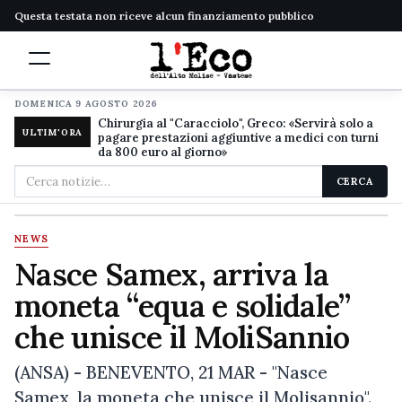
Questa testata non riceve alcun finanziamento pubblico
DOMENICA 9 AGOSTO 2026
Chirurgia al "Caracciolo", Greco: «Servirà solo a
ULTIM'ORA
pagare prestazioni aggiuntive a medici con turni
da 800 euro al giorno»
Cerca
CERCA
nel
sito
NEWS
Nasce Samex, arriva la
moneta “equa e solidale”
che unisce il MoliSannio
(ANSA) - BENEVENTO, 21 MAR - "Nasce
Samex, la moneta che unisce il Molisannio".