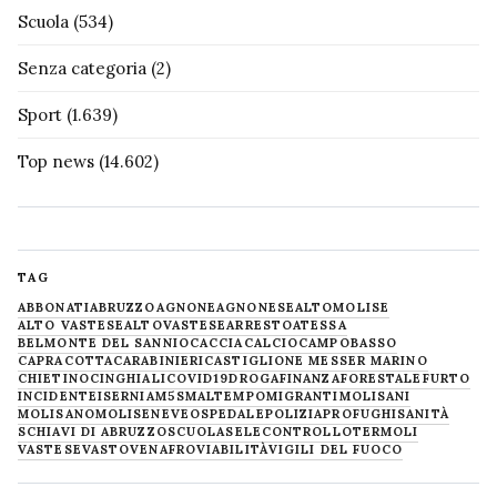
Scuola
(534)
Senza categoria
(2)
Sport
(1.639)
Top news
(14.602)
TAG
ABBONATI
ABRUZZO
AGNONE
AGNONESE
ALTOMOLISE
ALTO VASTESE
ALTOVASTESE
ARRESTO
ATESSA
BELMONTE DEL SANNIO
CACCIA
CALCIO
CAMPOBASSO
CAPRACOTTA
CARABINIERI
CASTIGLIONE MESSER MARINO
CHIETINO
CINGHIALI
COVID19
DROGA
FINANZA
FORESTALE
FURTO
INCIDENTE
ISERNIA
M5S
MALTEMPO
MIGRANTI
MOLISANI
MOLISANO
MOLISE
NEVE
OSPEDALE
POLIZIA
PROFUGHI
SANITÀ
SCHIAVI DI ABRUZZO
SCUOLA
SELECONTROLLO
TERMOLI
VASTESE
VASTO
VENAFRO
VIABILITÀ
VIGILI DEL FUOCO