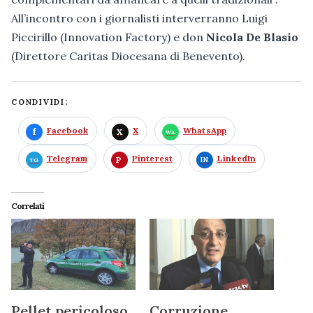
All’incontro con i giornalisti interverranno Luigi
Piccirillo (Innovation Factory) e don
Nicola De Blasio
(Direttore Caritas Diocesana di Benevento).
CONDIVIDI:
Facebook
X
WhatsApp
Telegram
Pinterest
LinkedIn
Correlati
Pellet pericoloso
Corruzione,