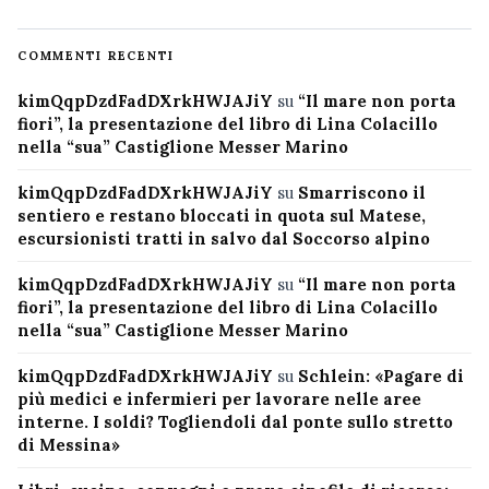
COMMENTI RECENTI
kimQqpDzdFadDXrkHWJAJiY
su
“Il mare non porta
fiori”, la presentazione del libro di Lina Colacillo
nella “sua” Castiglione Messer Marino
kimQqpDzdFadDXrkHWJAJiY
su
Smarriscono il
sentiero e restano bloccati in quota sul Matese,
escursionisti tratti in salvo dal Soccorso alpino
kimQqpDzdFadDXrkHWJAJiY
su
“Il mare non porta
fiori”, la presentazione del libro di Lina Colacillo
nella “sua” Castiglione Messer Marino
kimQqpDzdFadDXrkHWJAJiY
su
Schlein: «Pagare di
più medici e infermieri per lavorare nelle aree
interne. I soldi? Togliendoli dal ponte sullo stretto
di Messina»