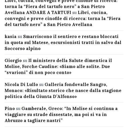
Libri, cucina, convegni e prove cinofile di ricerca:
torna la “Fiera del tartufo nero” a San Pietro
Avellana ANDARE A TARTUFI
su
Libri, cucina,
convegni e prove cinofile di ricerca: torna la “Fiera
del tartufo nero” a San Pietro Avellana
kasia
su
Smarriscono il sentiero e restano bloccati
in quota sul Matese, escursionisti tratti in salvo dal
Soccorso alpino
Giorgio
su
Il ministero della Salute dimentica il
Molise, Forche Caudine: «Siamo alle solite. Due
“svarioni” di non poco conto»
Nicola Di Lullo
su
Galleria fondovalle Sangro,
Monaco: «Risultato storico che nasce dalla stagione
politica della Giunta D’Alfonso»
Pino
su
Gamberale, Greco: “In Molise si continua a
viaggiare su strade dissestate, ma poi si va in
Abruzzo a tagliare nastri”