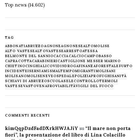
Top news
(14.602)
TAG
ABBONATI
ABRUZZO
AGNONE
AGNONESE
ALTOMOLISE
ALTO VASTESE
ALTOVASTESE
ARRESTO
ATESSA
BELMONTE DEL SANNIO
CACCIA
CALCIO
CAMPOBASSO
CAPRACOTTA
CARABINIERI
CASTIGLIONE MESSER MARINO
CHIETINO
CINGHIALI
COVID19
DROGA
FINANZA
FORESTALE
FURTO
INCIDENTE
ISERNIA
M5S
MALTEMPO
MIGRANTI
MOLISANI
MOLISANO
MOLISE
NEVE
OSPEDALE
POLIZIA
PROFUGHI
SANITÀ
SCHIAVI DI ABRUZZO
SCUOLA
SELECONTROLLO
TERMOLI
VASTESE
VASTO
VENAFRO
VIABILITÀ
VIGILI DEL FUOCO
COMMENTI RECENTI
kimQqpDzdFadDXrkHWJAJiY
su
“Il mare non porta
fiori”, la presentazione del libro di Lina Colacillo