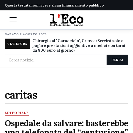
Questa testata non riceve alcun finanziamento pubblico
SABATO 8 AGOSTO 2026
Chirurgia al "Caracciolo", Greco: «Servirà solo a
ULTIM'ORA
pagare prestazioni aggiuntive a medici con turni
da 800 euro al giorno»
Cerca
CERCA
nel
sito
caritas
EDITORIALE
Ospedale da salvare: basterebbe
una telefonata del “centurione”