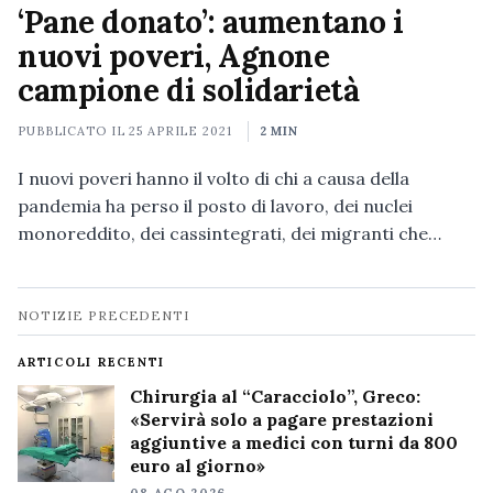
‘Pane donato’: aumentano i
nuovi poveri, Agnone
campione di solidarietà
PUBBLICATO IL
25 APRILE 2021
2 MIN
I nuovi poveri hanno il volto di chi a causa della
pandemia ha perso il posto di lavoro, dei nuclei
monoreddito, dei cassintegrati, dei migranti che…
Navigazione
NOTIZIE PRECEDENTI
notizie
ARTICOLI RECENTI
Chirurgia al “Caracciolo”, Greco:
«Servirà solo a pagare prestazioni
aggiuntive a medici con turni da 800
euro al giorno»