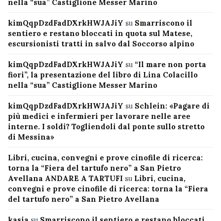
nella “sua” Castiglione Messer Marino
kimQqpDzdFadDXrkHWJAJiY
su
Smarriscono il
sentiero e restano bloccati in quota sul Matese,
escursionisti tratti in salvo dal Soccorso alpino
kimQqpDzdFadDXrkHWJAJiY
su
“Il mare non porta
fiori”, la presentazione del libro di Lina Colacillo
nella “sua” Castiglione Messer Marino
kimQqpDzdFadDXrkHWJAJiY
su
Schlein: «Pagare di
più medici e infermieri per lavorare nelle aree
interne. I soldi? Togliendoli dal ponte sullo stretto
di Messina»
Libri, cucina, convegni e prove cinofile di ricerca:
torna la “Fiera del tartufo nero” a San Pietro
Avellana ANDARE A TARTUFI
su
Libri, cucina,
convegni e prove cinofile di ricerca: torna la “Fiera
del tartufo nero” a San Pietro Avellana
kasia
su
Smarriscono il sentiero e restano bloccati