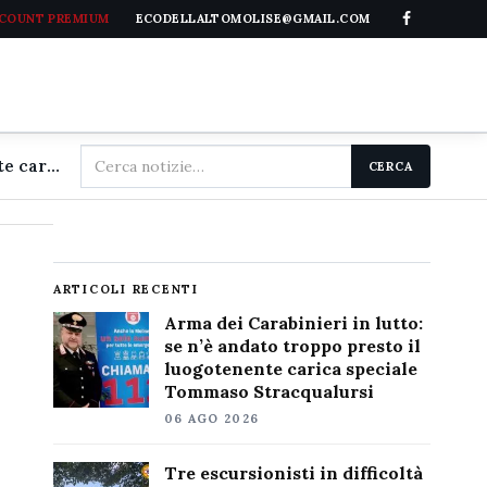
CCOUNT PREMIUM
ECODELLALTOMOLISE@GMAIL.COM
Cerca
Arma dei Carabinieri in lutto: se n'è andato troppo presto il luogotenente carica speciale Tommaso Stracqualursi
CERCA
nel
sito
ARTICOLI RECENTI
Arma dei Carabinieri in lutto:
se n’è andato troppo presto il
luogotenente carica speciale
Tommaso Stracqualursi
06 AGO 2026
Tre escursionisti in difficoltà