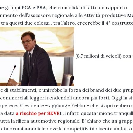
due gruppi
FCA e PSA
, che consolida di fatto un rapporto
ommento dell’assessore regionale alle Attività produttive
M
 questi due colossi , tra l’altro, creerebbe il 4° costrutt
(8,7 milioni di veicoli) con 
e di stabilimenti, e unirebbe la forza dei brand dei due grup
 commerciali leggeri rendendoli ancora più forti. Oggi la sf
mpetere. E’ evidente – aggiunge Febbo – che si aprirebbero 
a data
a rischio per SEVE
L. Infatti questa unione tranquil
 tutta la filiera automotive regionale. E’ chiaro che un grupp
tata ormai mondiale dove la competitività diventa un fatto