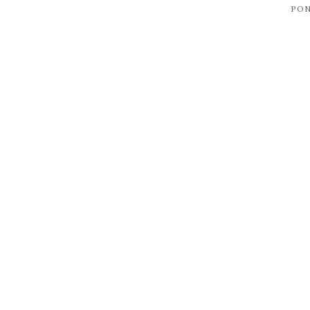
PON
post