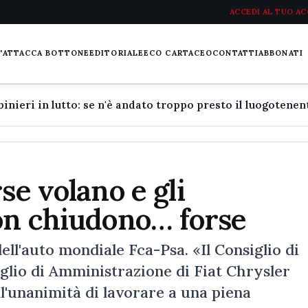
ACCEDI AL TUO A
L'ATTACCA BOTTONE
EDITORIALE
ECO CARTACEO
CONTATTI
ABBONATI
se volano e gli
non chiudono… forse
ell'auto mondiale Fca-Psa. «Il Consiglio di
iglio di Amministrazione di Fiat Chrysler
l'unanimità di lavorare a una piena