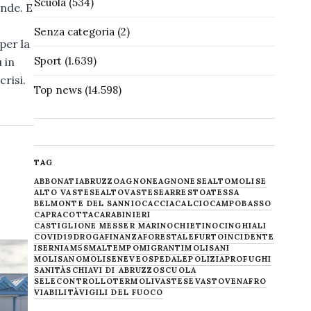
Scuola
(534)
ende. E
Senza categoria
(2)
per la
Sport
(1.639)
 in
risi.
Top news
(14.598)
TAG
ABBONATI
ABRUZZO
AGNONE
AGNONESE
ALTOMOLISE
ALTO VASTESE
ALTOVASTESE
ARRESTO
ATESSA
BELMONTE DEL SANNIO
CACCIA
CALCIO
CAMPOBASSO
CAPRACOTTA
CARABINIERI
CASTIGLIONE MESSER MARINO
CHIETINO
CINGHIALI
COVID19
DROGA
FINANZA
FORESTALE
FURTO
INCIDENTE
ISERNIA
M5S
MALTEMPO
MIGRANTI
MOLISANI
MOLISANO
MOLISE
NEVE
OSPEDALE
POLIZIA
PROFUGHI
SANITÀ
SCHIAVI DI ABRUZZO
SCUOLA
SELECONTROLLO
TERMOLI
VASTESE
VASTO
VENAFRO
VIABILITÀ
VIGILI DEL FUOCO