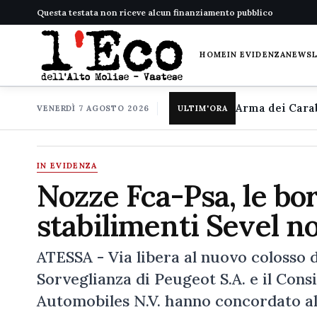
Questa testata non riceve alcun finanziamento pubblico
HOME
IN EVIDENZA
NEWS
VENERDÌ 7 AGOSTO 2026
ULTIM'ORA
IN EVIDENZA
Nozze Fca-Psa, le bor
stabilimenti Sevel 
ATESSA - Via libera al nuovo colosso d
Sorveglianza di Peugeot S.A. e il Cons
Automobiles N.V. hanno concordato al