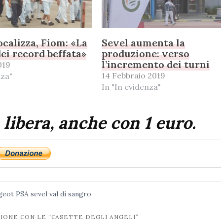
ocalizza, Fiom: «La
Sevel aumenta la
dei record beffata»
produzione: verso
l’incremento dei turni
019
14 Febbraio 2019
nza"
In "In evidenza"
 libera, anche con 1 euro.
geot
PSA
sevel
val di sangro
ZIONE CON LE “CASETTE DEGLI ANGELI”