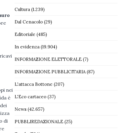
Cultura
(1.239)
auro
Dal Cenacolo
(29)
ore
Editoriale
(485)
In evidenza
(19.904)
ricavi
INFORMAZIONE ELETTORALE
(7)
INFORMAZIONE PUBBLICITARIA
(87)
L'attacca Bottone
(207)
pi nei
L'Eco cartaceo
(37)
ida è
dei
News
(42.657)
lizza
o di
PUBBLIREDAZIONALE
(25)
re