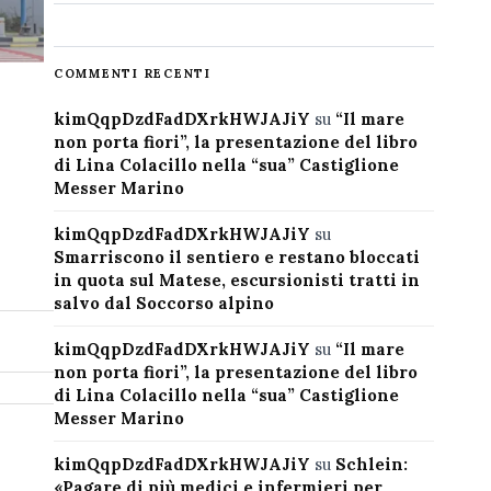
COMMENTI RECENTI
kimQqpDzdFadDXrkHWJAJiY
su
“Il mare
non porta fiori”, la presentazione del libro
di Lina Colacillo nella “sua” Castiglione
Messer Marino
kimQqpDzdFadDXrkHWJAJiY
su
Smarriscono il sentiero e restano bloccati
in quota sul Matese, escursionisti tratti in
salvo dal Soccorso alpino
kimQqpDzdFadDXrkHWJAJiY
su
“Il mare
non porta fiori”, la presentazione del libro
di Lina Colacillo nella “sua” Castiglione
Messer Marino
kimQqpDzdFadDXrkHWJAJiY
su
Schlein:
«Pagare di più medici e infermieri per