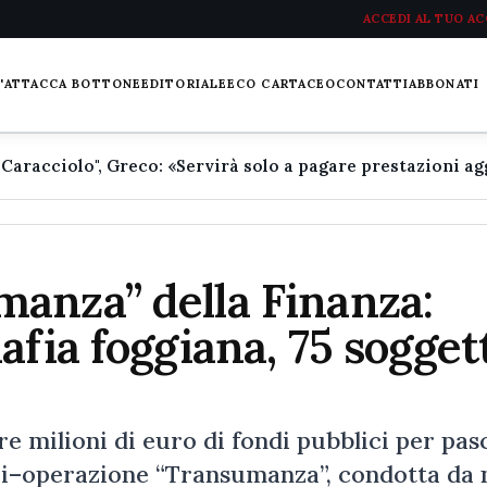
ACCEDI AL TUO A
L'ATTACCA BOTTONE
EDITORIALE
ECO CARTACEO
CONTATTI
ABBONATI
anza” della Finanza:
fia foggiana, 75 sogget
e milioni di euro di fondi pubblici per pas
 maxi–operazione “Transumanza”, condotta da