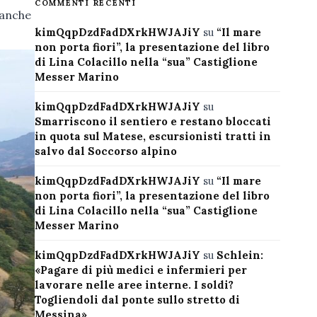
COMMENTI RECENTI
banche
kimQqpDzdFadDXrkHWJAJiY
su
“Il mare
non porta fiori”, la presentazione del libro
di Lina Colacillo nella “sua” Castiglione
Messer Marino
kimQqpDzdFadDXrkHWJAJiY
su
Smarriscono il sentiero e restano bloccati
in quota sul Matese, escursionisti tratti in
salvo dal Soccorso alpino
kimQqpDzdFadDXrkHWJAJiY
su
“Il mare
non porta fiori”, la presentazione del libro
di Lina Colacillo nella “sua” Castiglione
Messer Marino
kimQqpDzdFadDXrkHWJAJiY
su
Schlein:
«Pagare di più medici e infermieri per
lavorare nelle aree interne. I soldi?
Togliendoli dal ponte sullo stretto di
Messina»