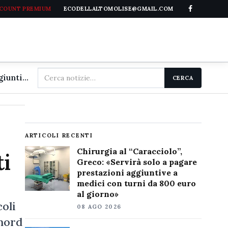
CCOUNT PREMIUM
ECODELLALTOMOLISE@GMAIL.COM
Cerca
Chirurgia al "Caracciolo", Greco: «Servirà solo a pagare prestazioni aggiuntive a medici con turni da 800 euro al giorno»
CERCA
nel
sito
ARTICOLI RECENTI
Chirurgia al “Caracciolo”,
ti
Greco: «Servirà solo a pagare
prestazioni aggiuntive a
medici con turni da 800 euro
al giorno»
coli
08 AGO 2026
 nord