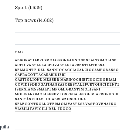
Sport
(1.639)
Top news
(14.602)
TAG
ABBONATI
ABRUZZO
AGNONE
AGNONESE
ALTOMOLISE
ALTO VASTESE
ALTOVASTESE
ARRESTO
ATESSA
BELMONTE DEL SANNIO
CACCIA
CALCIO
CAMPOBASSO
CAPRACOTTA
CARABINIERI
CASTIGLIONE MESSER MARINO
CHIETINO
CINGHIALI
COVID19
DROGA
FINANZA
FORESTALE
FURTO
INCIDENTE
ISERNIA
M5S
MALTEMPO
MIGRANTI
MOLISANI
MOLISANO
MOLISE
NEVE
OSPEDALE
POLIZIA
PROFUGHI
SANITÀ
SCHIAVI DI ABRUZZO
SCUOLA
SELECONTROLLO
TERMOLI
VASTESE
VASTO
VENAFRO
VIABILITÀ
VIGILI DEL FUOCO
uila