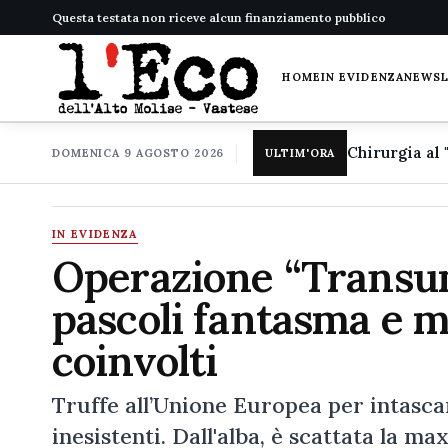
Questa testata non riceve alcun finanziamento pubblico
HOME
IN EVIDENZA
NEWS
DOMENICA 9 AGOSTO 2026
ULTIM'ORA
IN EVIDENZA
Operazione “Transum
pascoli fantasma e ma
coinvolti
Truffe all’Unione Europea per intascar
inesistenti. Dall'alba, è scattata la