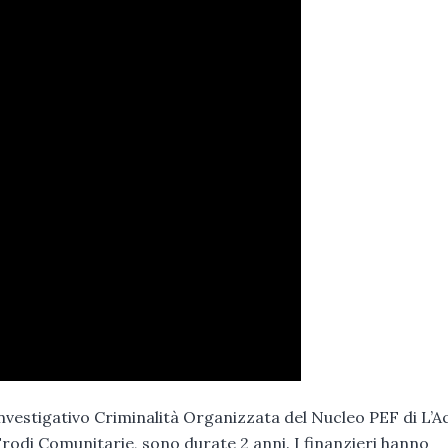
Investigativo Criminalità Organizzata del Nucleo PEF di L’Aq
Frodi Comunitarie, sono durate 2 anni. I finanzieri hanno