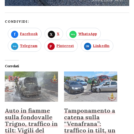
CONDIVIDI:
Facebook
X
WhatsApp
Telegram
Pinterest
LinkedIn
Correlati
Auto in fiamme
Tamponamento a
sulla fondovalle
catena sulla
Trigno, traffico in
“Venafrana”:
tilt: Vigili del
traffico in tilt, un