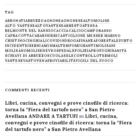
TAG
ABBONATI
ABRUZZO
AGNONE
AGNONESE
ALTOMOLISE
ALTO VASTESE
ALTOVASTESE
ARRESTO
ATESSA
BELMONTE DEL SANNIO
CACCIA
CALCIO
CAMPOBASSO
CAPRACOTTA
CARABINIERI
CASTIGLIONE MESSER MARINO
CHIETINO
CINGHIALI
COVID19
DROGA
FINANZA
FORESTALE
FURTO
INCIDENTE
ISERNIA
M5S
MALTEMPO
MIGRANTI
MOLISANI
MOLISANO
MOLISE
NEVE
OSPEDALE
POLIZIA
PROFUGHI
SANITÀ
SCHIAVI DI ABRUZZO
SCUOLA
SELECONTROLLO
TERMOLI
VASTESE
VASTO
VENAFRO
VIABILITÀ
VIGILI DEL FUOCO
COMMENTI RECENTI
Libri, cucina, convegni e prove cinofile di ricerca:
torna la “Fiera del tartufo nero” a San Pietro
Avellana ANDARE A TARTUFI
su
Libri, cucina,
convegni e prove cinofile di ricerca: torna la “Fiera
del tartufo nero” a San Pietro Avellana