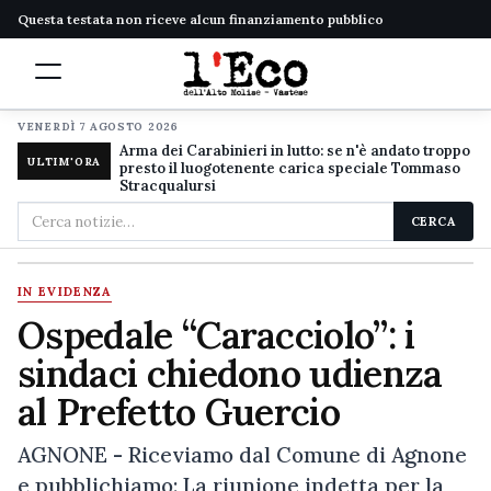
Questa testata non riceve alcun finanziamento pubblico
VENERDÌ 7 AGOSTO 2026
Arma dei Carabinieri in lutto: se n'è andato troppo
ULTIM'ORA
presto il luogotenente carica speciale Tommaso
Stracqualursi
Cerca
CERCA
nel
sito
IN EVIDENZA
Ospedale “Caracciolo”: i
sindaci chiedono udienza
al Prefetto Guercio
AGNONE - Riceviamo dal Comune di Agnone
e pubblichiamo: La riunione indetta per la