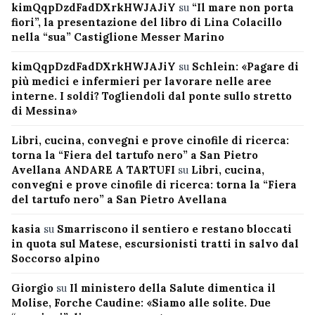
kimQqpDzdFadDXrkHWJAJiY
su
“Il mare non porta
fiori”, la presentazione del libro di Lina Colacillo
nella “sua” Castiglione Messer Marino
kimQqpDzdFadDXrkHWJAJiY
su
Schlein: «Pagare di
più medici e infermieri per lavorare nelle aree
interne. I soldi? Togliendoli dal ponte sullo stretto
di Messina»
Libri, cucina, convegni e prove cinofile di ricerca:
torna la “Fiera del tartufo nero” a San Pietro
Avellana ANDARE A TARTUFI
su
Libri, cucina,
convegni e prove cinofile di ricerca: torna la “Fiera
del tartufo nero” a San Pietro Avellana
kasia
su
Smarriscono il sentiero e restano bloccati
in quota sul Matese, escursionisti tratti in salvo dal
Soccorso alpino
Giorgio
su
Il ministero della Salute dimentica il
Molise, Forche Caudine: «Siamo alle solite. Due