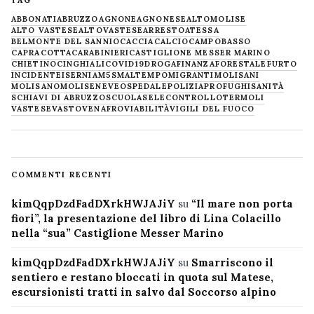
TAG
ABBONATI
ABRUZZO
AGNONE
AGNONESE
ALTOMOLISE
ALTO VASTESE
ALTOVASTESE
ARRESTO
ATESSA
BELMONTE DEL SANNIO
CACCIA
CALCIO
CAMPOBASSO
CAPRACOTTA
CARABINIERI
CASTIGLIONE MESSER MARINO
CHIETINO
CINGHIALI
COVID19
DROGA
FINANZA
FORESTALE
FURTO
INCIDENTE
ISERNIA
M5S
MALTEMPO
MIGRANTI
MOLISANI
MOLISANO
MOLISE
NEVE
OSPEDALE
POLIZIA
PROFUGHI
SANITÀ
SCHIAVI DI ABRUZZO
SCUOLA
SELECONTROLLO
TERMOLI
VASTESE
VASTO
VENAFRO
VIABILITÀ
VIGILI DEL FUOCO
COMMENTI RECENTI
kimQqpDzdFadDXrkHWJAJiY
su
“Il mare non porta
fiori”, la presentazione del libro di Lina Colacillo
nella “sua” Castiglione Messer Marino
kimQqpDzdFadDXrkHWJAJiY
su
Smarriscono il
sentiero e restano bloccati in quota sul Matese,
escursionisti tratti in salvo dal Soccorso alpino