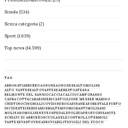
Scuola
(534)
Senza categoria
(2)
Sport
(1.639)
Top news
(14.599)
TAG
ABBONATI
ABRUZZO
AGNONE
AGNONESE
ALTOMOLISE
ALTO VASTESE
ALTOVASTESE
ARRESTO
ATESSA
BELMONTE DEL SANNIO
CACCIA
CALCIO
CAMPOBASSO
CAPRACOTTA
CARABINIERI
CASTIGLIONE MESSER MARINO
CHIETINO
CINGHIALI
COVID19
DROGA
FINANZA
FORESTALE
FURTO
INCIDENTE
ISERNIA
M5S
MALTEMPO
MIGRANTI
MOLISANI
MOLISANO
MOLISE
NEVE
OSPEDALE
POLIZIA
PROFUGHI
SANITÀ
SCHIAVI DI ABRUZZO
SCUOLA
SELECONTROLLO
TERMOLI
VASTESE
VASTO
VENAFRO
VIABILITÀ
VIGILI DEL FUOCO