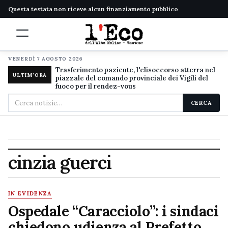
Questa testata non riceve alcun finanziamento pubblico
VENERDÌ 7 AGOSTO 2026
Trasferimento paziente, l'elisoccorso atterra nel
ULTIM'ORA
piazzale del comando provinciale dei Vigili del
fuoco per il rendez-vous
Cerca
CERCA
nel
sito
cinzia guerci
IN EVIDENZA
Ospedale “Caracciolo”: i sindaci
chiedono udienza al Prefetto