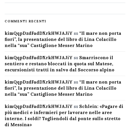
COMMENTI RECENTI
kimQqpDzdFadDXrkHWJAJiY
su
“Il mare non porta
fiori”, la presentazione del libro di Lina Colacillo
nella “sua” Castiglione Messer Marino
kimQqpDzdFadDXrkHWJAJiY
su
Smarriscono il
sentiero e restano bloccati in quota sul Matese,
escursionisti tratti in salvo dal Soccorso alpino
kimQqpDzdFadDXrkHWJAJiY
su
“Il mare non porta
fiori”, la presentazione del libro di Lina Colacillo
nella “sua” Castiglione Messer Marino
kimQqpDzdFadDXrkHWJAJiY
su
Schlein: «Pagare di
più medici e infermieri per lavorare nelle aree
interne. I soldi? Togliendoli dal ponte sullo stretto
di Messina»