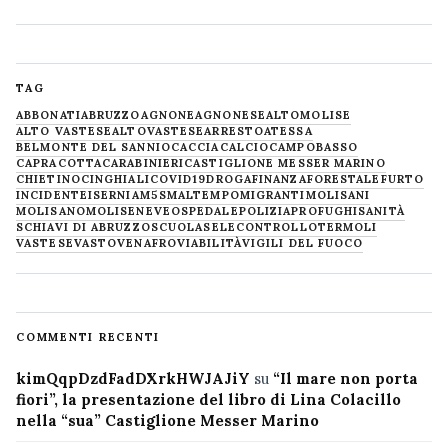
TAG
ABBONATI
ABRUZZO
AGNONE
AGNONESE
ALTOMOLISE
ALTO VASTESE
ALTOVASTESE
ARRESTO
ATESSA
BELMONTE DEL SANNIO
CACCIA
CALCIO
CAMPOBASSO
CAPRACOTTA
CARABINIERI
CASTIGLIONE MESSER MARINO
CHIETINO
CINGHIALI
COVID19
DROGA
FINANZA
FORESTALE
FURTO
INCIDENTE
ISERNIA
M5S
MALTEMPO
MIGRANTI
MOLISANI
MOLISANO
MOLISE
NEVE
OSPEDALE
POLIZIA
PROFUGHI
SANITÀ
SCHIAVI DI ABRUZZO
SCUOLA
SELECONTROLLO
TERMOLI
VASTESE
VASTO
VENAFRO
VIABILITÀ
VIGILI DEL FUOCO
COMMENTI RECENTI
kimQqpDzdFadDXrkHWJAJiY
su
“Il mare non porta
fiori”, la presentazione del libro di Lina Colacillo
nella “sua” Castiglione Messer Marino