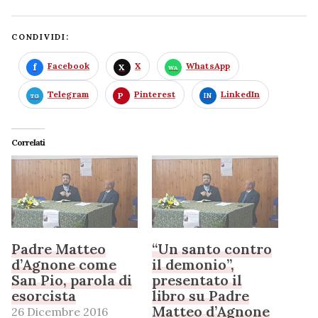
CONDIVIDI:
Facebook
X
WhatsApp
Telegram
Pinterest
LinkedIn
Correlati
Padre Matteo
“Un santo contro
d’Agnone come
il demonio”,
San Pio, parola di
presentato il
esorcista
libro su Padre
Matteo d’Agnone
26 Dicembre 2016