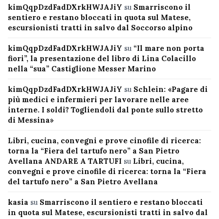
kimQqpDzdFadDXrkHWJAJiY
su
Smarriscono il
sentiero e restano bloccati in quota sul Matese,
escursionisti tratti in salvo dal Soccorso alpino
kimQqpDzdFadDXrkHWJAJiY
su
“Il mare non porta
fiori”, la presentazione del libro di Lina Colacillo
nella “sua” Castiglione Messer Marino
kimQqpDzdFadDXrkHWJAJiY
su
Schlein: «Pagare di
più medici e infermieri per lavorare nelle aree
interne. I soldi? Togliendoli dal ponte sullo stretto
di Messina»
Libri, cucina, convegni e prove cinofile di ricerca:
torna la “Fiera del tartufo nero” a San Pietro
Avellana ANDARE A TARTUFI
su
Libri, cucina,
convegni e prove cinofile di ricerca: torna la “Fiera
del tartufo nero” a San Pietro Avellana
kasia
su
Smarriscono il sentiero e restano bloccati
in quota sul Matese, escursionisti tratti in salvo dal