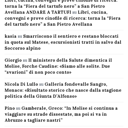
Libri, cucina, convegni e prove cinofile di ricerca:
torna la “Fiera del tartufo nero” a San Pietro
Avellana ANDARE A TARTUFI
su
Libri, cucina,
convegni e prove cinofile di ricerca: torna la “Fiera
del tartufo nero” a San Pietro Avellana
kasia
su
Smarriscono il sentiero e restano bloccati
in quota sul Matese, escursionisti tratti in salvo dal
Soccorso alpino
Giorgio
su
Il ministero della Salute dimentica il
Molise, Forche Caudine: «Siamo alle solite. Due
“svarioni” di non poco conto»
Nicola Di Lullo
su
Galleria fondovalle Sangro,
Monaco: «Risultato storico che nasce dalla stagione
politica della Giunta D’Alfonso»
Pino
su
Gamberale, Greco: “In Molise si continua a
viaggiare su strade dissestate, ma poi si va in
Abruzzo a tagliare nastri”