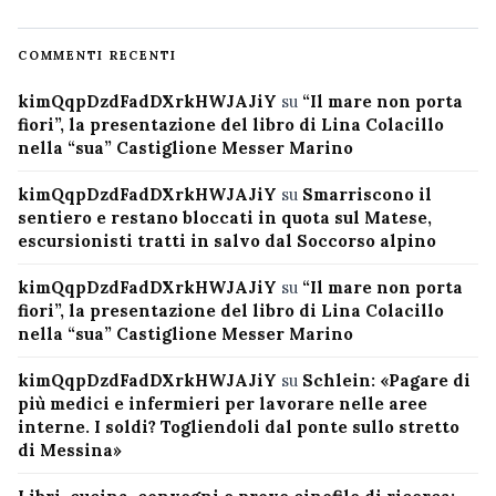
COMMENTI RECENTI
kimQqpDzdFadDXrkHWJAJiY
su
“Il mare non porta
fiori”, la presentazione del libro di Lina Colacillo
nella “sua” Castiglione Messer Marino
kimQqpDzdFadDXrkHWJAJiY
su
Smarriscono il
sentiero e restano bloccati in quota sul Matese,
escursionisti tratti in salvo dal Soccorso alpino
kimQqpDzdFadDXrkHWJAJiY
su
“Il mare non porta
fiori”, la presentazione del libro di Lina Colacillo
nella “sua” Castiglione Messer Marino
kimQqpDzdFadDXrkHWJAJiY
su
Schlein: «Pagare di
più medici e infermieri per lavorare nelle aree
interne. I soldi? Togliendoli dal ponte sullo stretto
di Messina»