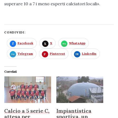
superare 10 a 7 i meno esperti calciatori locali».
CONDIVIDI:
Facebook
X
WhatsApp
Telegram
Pinterest
LinkedIn
Correlati
Calcio a 5 serie C,
Impiantistica
attesa per
sportiva, un