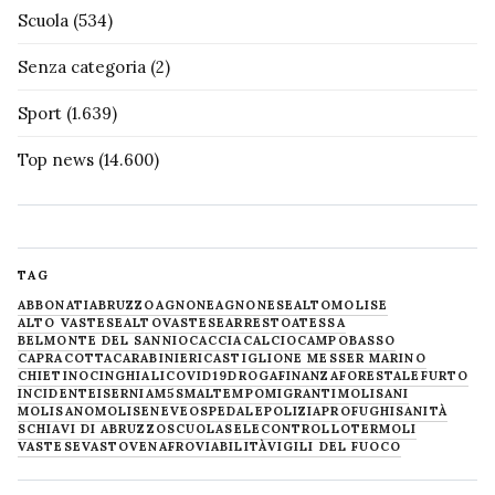
Scuola
(534)
Senza categoria
(2)
Sport
(1.639)
Top news
(14.600)
TAG
ABBONATI
ABRUZZO
AGNONE
AGNONESE
ALTOMOLISE
ALTO VASTESE
ALTOVASTESE
ARRESTO
ATESSA
BELMONTE DEL SANNIO
CACCIA
CALCIO
CAMPOBASSO
CAPRACOTTA
CARABINIERI
CASTIGLIONE MESSER MARINO
CHIETINO
CINGHIALI
COVID19
DROGA
FINANZA
FORESTALE
FURTO
INCIDENTE
ISERNIA
M5S
MALTEMPO
MIGRANTI
MOLISANI
MOLISANO
MOLISE
NEVE
OSPEDALE
POLIZIA
PROFUGHI
SANITÀ
SCHIAVI DI ABRUZZO
SCUOLA
SELECONTROLLO
TERMOLI
VASTESE
VASTO
VENAFRO
VIABILITÀ
VIGILI DEL FUOCO