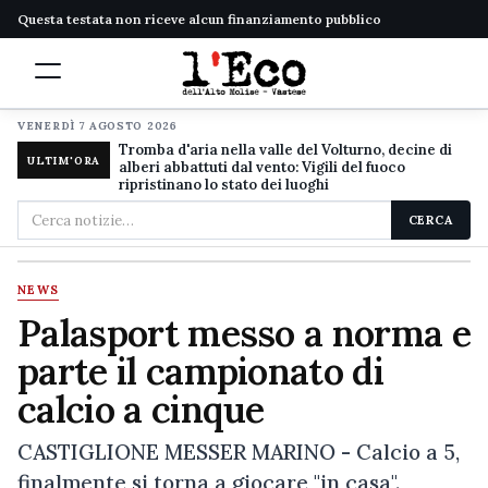
Questa testata non riceve alcun finanziamento pubblico
VENERDÌ 7 AGOSTO 2026
Tromba d'aria nella valle del Volturno, decine di
ULTIM'ORA
alberi abbattuti dal vento: Vigili del fuoco
ripristinano lo stato dei luoghi
Cerca
CERCA
nel
sito
NEWS
Palasport messo a norma e
parte il campionato di
calcio a cinque
CASTIGLIONE MESSER MARINO - Calcio a 5,
finalmente si torna a giocare "in casa".