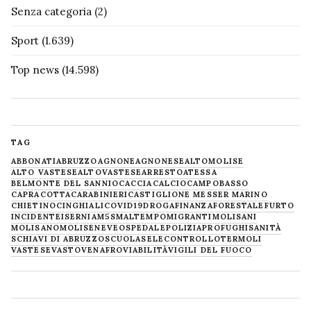
Senza categoria
(2)
Sport
(1.639)
Top news
(14.598)
TAG
ABBONATI
ABRUZZO
AGNONE
AGNONESE
ALTOMOLISE
ALTO VASTESE
ALTOVASTESE
ARRESTO
ATESSA
BELMONTE DEL SANNIO
CACCIA
CALCIO
CAMPOBASSO
CAPRACOTTA
CARABINIERI
CASTIGLIONE MESSER MARINO
CHIETINO
CINGHIALI
COVID19
DROGA
FINANZA
FORESTALE
FURTO
INCIDENTE
ISERNIA
M5S
MALTEMPO
MIGRANTI
MOLISANI
MOLISANO
MOLISE
NEVE
OSPEDALE
POLIZIA
PROFUGHI
SANITÀ
SCHIAVI DI ABRUZZO
SCUOLA
SELECONTROLLO
TERMOLI
VASTESE
VASTO
VENAFRO
VIABILITÀ
VIGILI DEL FUOCO