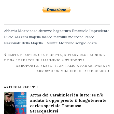
Abbazia Morronese
abruzzo
bagnaturo
Emanuele Imprudente
Lucio Zazzara
majella
marco marsilio
morrone
Parco
Nazionale della Majella - Monte Morrone
sergio costa
Navigazione
BASTA PLASTICA USA E GETTA, ROTARY CLUB AGNONE
post
DONA BORRACCE IN ALLUMINIO A STUDENTI
AEROPORTO, FEBBO: «PUNTIAMO A FAR ARRIVARE IN
ABRUZZO UN MILIONE DI PASSEGGERI»
ARTICOLI RECENTI
Arma dei Carabinieri in lutto: se n’è
andato troppo presto il luogotenente
carica speciale Tommaso
Stracqualursi