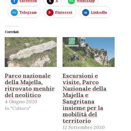
Facebook
X
WhatsApp
Telegram
Pinterest
LinkedIn
Correlati
Parco nazionale
Escursioni e
della Majella,
visite, Parco
ritrovato menhir
Nazionale della
del neolitico
Majella e
Sangritana
4 Giugno 2020
insieme per la
In "Cultura"
mobilità del
territorio
12 Settembre 2020