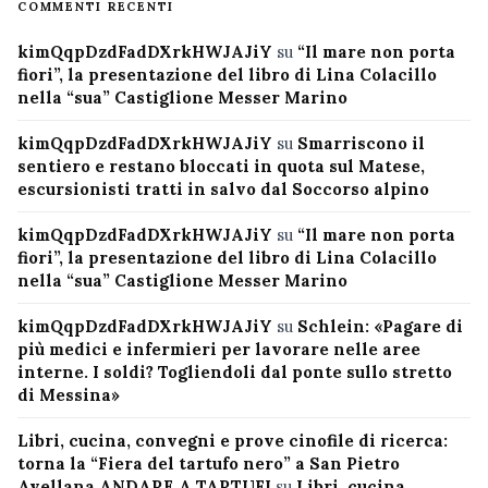
COMMENTI RECENTI
kimQqpDzdFadDXrkHWJAJiY
su
“Il mare non porta
fiori”, la presentazione del libro di Lina Colacillo
nella “sua” Castiglione Messer Marino
kimQqpDzdFadDXrkHWJAJiY
su
Smarriscono il
sentiero e restano bloccati in quota sul Matese,
escursionisti tratti in salvo dal Soccorso alpino
kimQqpDzdFadDXrkHWJAJiY
su
“Il mare non porta
fiori”, la presentazione del libro di Lina Colacillo
nella “sua” Castiglione Messer Marino
kimQqpDzdFadDXrkHWJAJiY
su
Schlein: «Pagare di
più medici e infermieri per lavorare nelle aree
interne. I soldi? Togliendoli dal ponte sullo stretto
di Messina»
Libri, cucina, convegni e prove cinofile di ricerca:
torna la “Fiera del tartufo nero” a San Pietro
Avellana ANDARE A TARTUFI
su
Libri, cucina,