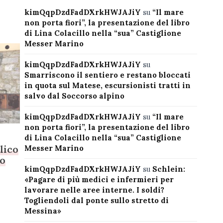
kimQqpDzdFadDXrkHWJAJiY
su
“Il mare
non porta fiori”, la presentazione del libro
di Lina Colacillo nella “sua” Castiglione
Messer Marino
kimQqpDzdFadDXrkHWJAJiY
su
Smarriscono il sentiero e restano bloccati
in quota sul Matese, escursionisti tratti in
salvo dal Soccorso alpino
kimQqpDzdFadDXrkHWJAJiY
su
“Il mare
non porta fiori”, la presentazione del libro
di Lina Colacillo nella “sua” Castiglione
blico
Messer Marino
lo
kimQqpDzdFadDXrkHWJAJiY
su
Schlein:
«Pagare di più medici e infermieri per
lavorare nelle aree interne. I soldi?
Togliendoli dal ponte sullo stretto di
Messina»