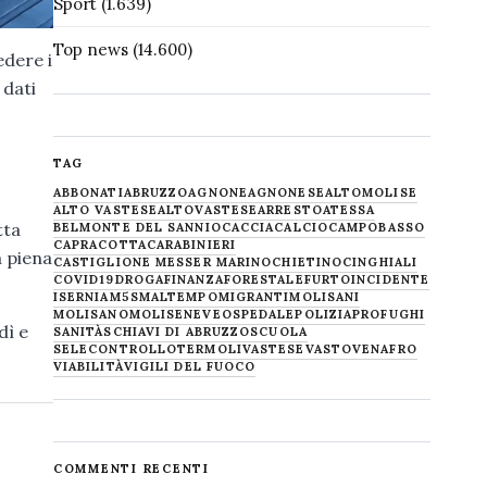
Sport
(1.639)
Top news
(14.600)
edere i
 dati
TAG
ABBONATI
ABRUZZO
AGNONE
AGNONESE
ALTOMOLISE
ALTO VASTESE
ALTOVASTESE
ARRESTO
ATESSA
tta
BELMONTE DEL SANNIO
CACCIA
CALCIO
CAMPOBASSO
CAPRACOTTA
CARABINIERI
a piena
CASTIGLIONE MESSER MARINO
CHIETINO
CINGHIALI
COVID19
DROGA
FINANZA
FORESTALE
FURTO
INCIDENTE
ISERNIA
M5S
MALTEMPO
MIGRANTI
MOLISANI
MOLISANO
MOLISE
NEVE
OSPEDALE
POLIZIA
PROFUGHI
dì e
SANITÀ
SCHIAVI DI ABRUZZO
SCUOLA
SELECONTROLLO
TERMOLI
VASTESE
VASTO
VENAFRO
VIABILITÀ
VIGILI DEL FUOCO
COMMENTI RECENTI