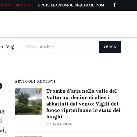
CCOUNT PREMIUM
ECODELLALTOMOLISE@GMAIL.COM
Cerca
Tromba d'aria nella valle del Volturno, decine di alberi abbattuti dal vento: Vigili del fuoco ripristinano lo stato dei luoghi
CERCA
nel
sito
o
ARTICOLI RECENTI
Tromba d’aria nella valle del
Volturno, decine di alberi
abbattuti dal vento: Vigili del
ma
fuoco ripristinano lo stato dei
luoghi
i
07 AGO 2026
i,