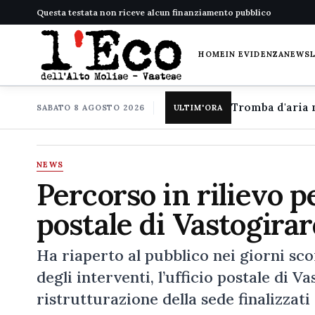
Questa testata non riceve alcun finanziamento pubblico
HOME
IN EVIDENZA
NEWS
SABATO 8 AGOSTO 2026
ULTIM'ORA
NEWS
Percorso in rilievo p
postale di Vastogirar
Ha riaperto al pubblico nei giorni s
degli interventi, l’ufficio postale di Va
ristrutturazione della sede finalizzat