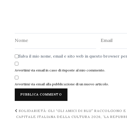
Nome
Email
Salva il mio nome, email e sito web in questo browser p
Avvertimi via email in caso di risposte al mio commento.
Avvertimi via email alla pubblicazione di un nuovo articolo.
Navigazione
SOLIDARIETÀ: GLI “GLI AMICI DI BLU” RACCOLGONO 
CAPITALE ITALIANA DELLA CULTURA 2026, ‘LA REPUB
post