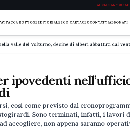
ACCEDI AL TUO A
L'ATTACCA BOTTONE
EDITORIALE
ECO CARTACEO
CONTATTI
ABBONATI
er ipovedenti nell’uffici
di
corsi, così come previsto dal cronoprogram
stogirardi. Sono terminati, infatti, i lavori d
i ad accogliere, non appena saranno operativ