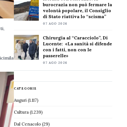
burocrazia non può fermare la
volontà popolare, il Consiglio
di Stato riattiva lo “scisma”
07 AGO 2026
ti,
Chirurgia al “Caracciolo”, Di
Lucente: «La sanità si difende
con i fatti, non con le
passerelle»
icimila
07 AGO 2026
CATEGORIE
Auguri
(1.117)
Cultura
(1.239)
Dal Cenacolo
(29)