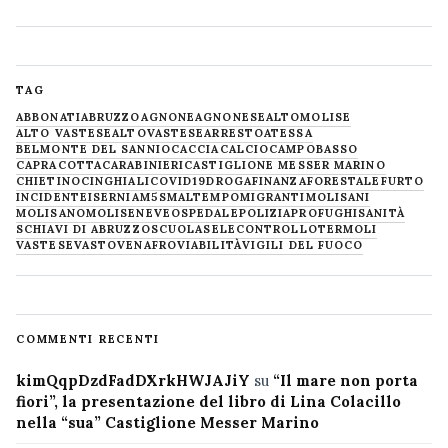
TAG
ABBONATI
ABRUZZO
AGNONE
AGNONESE
ALTOMOLISE
ALTO VASTESE
ALTOVASTESE
ARRESTO
ATESSA
BELMONTE DEL SANNIO
CACCIA
CALCIO
CAMPOBASSO
CAPRACOTTA
CARABINIERI
CASTIGLIONE MESSER MARINO
CHIETINO
CINGHIALI
COVID19
DROGA
FINANZA
FORESTALE
FURTO
INCIDENTE
ISERNIA
M5S
MALTEMPO
MIGRANTI
MOLISANI
MOLISANO
MOLISE
NEVE
OSPEDALE
POLIZIA
PROFUGHI
SANITÀ
SCHIAVI DI ABRUZZO
SCUOLA
SELECONTROLLO
TERMOLI
VASTESE
VASTO
VENAFRO
VIABILITÀ
VIGILI DEL FUOCO
COMMENTI RECENTI
kimQqpDzdFadDXrkHWJAJiY
su
“Il mare non porta
fiori”, la presentazione del libro di Lina Colacillo
nella “sua” Castiglione Messer Marino