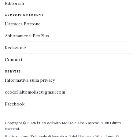
Editoriali
APPROFONDIMENTI
L'attacca Bottone
Abbonamenti EcoPlus
Redazione
Contatti
SERVIZI
Informativa sulla privacy
ecodellaltomolise@gmail.com
Facebook
Copyright © 2026 l'Eco dell'Alto Molise e Alto Vastese. Tutti i diritti
riservati.
Registrazione Tribunale di Isernia n. 2 del 12 marzo 2014 | Anno 12