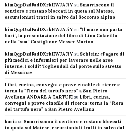
kimQqpDzdFadDXrkHWJAJiY
su
Smarriscono il
sentiero e restano bloccati in quota sul Matese,
escursionisti tratti in salvo dal Soccorso alpino
kimQqpDzdFadDXrkHWJAJiY
su
“Il mare non porta
fiori”, la presentazione del libro di Lina Colacillo
nella “sua” Castiglione Messer Marino
kimQqpDzdFadDXrkHWJAJiY
su
Schlein: «Pagare di
più medici e infermieri per lavorare nelle aree
interne. I soldi? Togliendoli dal ponte sullo stretto
di Messina»
Libri, cucina, convegni e prove cinofile di ricerca:
torna la “Fiera del tartufo nero” a San Pietro
Avellana ANDARE A TARTUFI
su
Libri, cucina,
convegni e prove cinofile di ricerca: torna la “Fiera
del tartufo nero” a San Pietro Avellana
kasia
su
Smarriscono il sentiero e restano bloccati
in quota sul Matese, escursionisti tratti in salvo dal