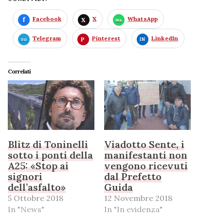
Facebook
X
WhatsApp
Telegram
Pinterest
LinkedIn
Correlati
Blitz di Toninelli
Viadotto Sente, i
sotto i ponti della
manifestanti non
A25: «Stop ai
vengono ricevuti
signori
dal Prefetto
dell’asfalto»
Guida
5 Ottobre 2018
12 Novembre 2018
In "News"
In "In evidenza"