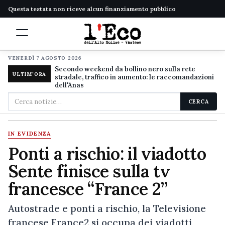
Questa testata non riceve alcun finanziamento pubblico
VENERDÌ 7 AGOSTO 2026
Secondo weekend da bollino nero sulla rete
ULTIM'ORA
stradale, traffico in aumento: le raccomandazioni
dell'Anas
Cerca
CERCA
nel
sito
IN EVIDENZA
Ponti a rischio: il viadotto
Sente finisce sulla tv
francesce “France 2”
Autostrade e ponti a rischio, la Televisione
francese France2 si occupa dei viadotti