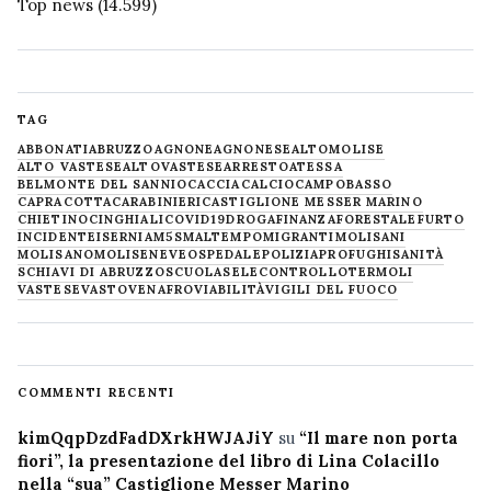
Top news
(14.599)
TAG
ABBONATI
ABRUZZO
AGNONE
AGNONESE
ALTOMOLISE
ALTO VASTESE
ALTOVASTESE
ARRESTO
ATESSA
BELMONTE DEL SANNIO
CACCIA
CALCIO
CAMPOBASSO
CAPRACOTTA
CARABINIERI
CASTIGLIONE MESSER MARINO
CHIETINO
CINGHIALI
COVID19
DROGA
FINANZA
FORESTALE
FURTO
INCIDENTE
ISERNIA
M5S
MALTEMPO
MIGRANTI
MOLISANI
MOLISANO
MOLISE
NEVE
OSPEDALE
POLIZIA
PROFUGHI
SANITÀ
SCHIAVI DI ABRUZZO
SCUOLA
SELECONTROLLO
TERMOLI
VASTESE
VASTO
VENAFRO
VIABILITÀ
VIGILI DEL FUOCO
COMMENTI RECENTI
kimQqpDzdFadDXrkHWJAJiY
su
“Il mare non porta
fiori”, la presentazione del libro di Lina Colacillo
nella “sua” Castiglione Messer Marino