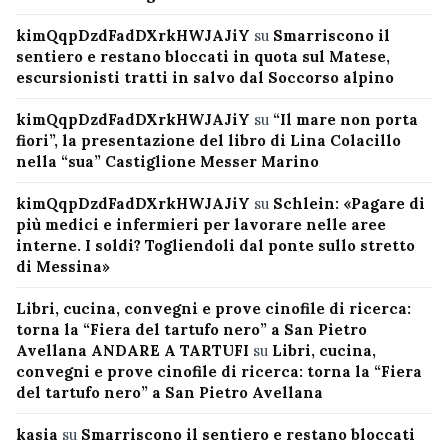
kimQqpDzdFadDXrkHWJAJiY
su
Smarriscono il
sentiero e restano bloccati in quota sul Matese,
escursionisti tratti in salvo dal Soccorso alpino
kimQqpDzdFadDXrkHWJAJiY
su
“Il mare non porta
fiori”, la presentazione del libro di Lina Colacillo
nella “sua” Castiglione Messer Marino
kimQqpDzdFadDXrkHWJAJiY
su
Schlein: «Pagare di
più medici e infermieri per lavorare nelle aree
interne. I soldi? Togliendoli dal ponte sullo stretto
di Messina»
Libri, cucina, convegni e prove cinofile di ricerca:
torna la “Fiera del tartufo nero” a San Pietro
Avellana ANDARE A TARTUFI
su
Libri, cucina,
convegni e prove cinofile di ricerca: torna la “Fiera
del tartufo nero” a San Pietro Avellana
kasia
su
Smarriscono il sentiero e restano bloccati