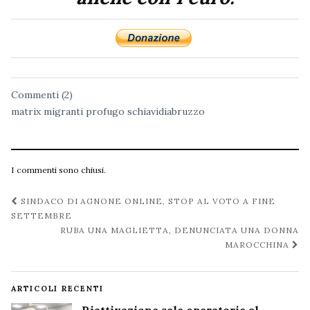
Commenti (2)
matrix
migranti
profugo
schiavidiabruzzo
I commenti sono chiusi.
Navigazione
SINDACO DI AGNONE ONLINE, STOP AL VOTO A FINE
post
SETTEMBRE
RUBA UNA MAGLIETTA, DENUNCIATA UNA DONNA
MAROCCHINA
ARTICOLI RECENTI
Riattivazione sale operatorie al