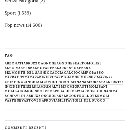
Senza categoria
(2)
Sport
(1.639)
Top news
(14.600)
TAG
ABBONATI
ABRUZZO
AGNONE
AGNONESE
ALTOMOLISE
ALTO VASTESE
ALTOVASTESE
ARRESTO
ATESSA
BELMONTE DEL SANNIO
CACCIA
CALCIO
CAMPOBASSO
CAPRACOTTA
CARABINIERI
CASTIGLIONE MESSER MARINO
CHIETINO
CINGHIALI
COVID19
DROGA
FINANZA
FORESTALE
FURTO
INCIDENTE
ISERNIA
M5S
MALTEMPO
MIGRANTI
MOLISANI
MOLISANO
MOLISE
NEVE
OSPEDALE
POLIZIA
PROFUGHI
SANITÀ
SCHIAVI DI ABRUZZO
SCUOLA
SELECONTROLLO
TERMOLI
VASTESE
VASTO
VENAFRO
VIABILITÀ
VIGILI DEL FUOCO
COMMENTI RECENTI