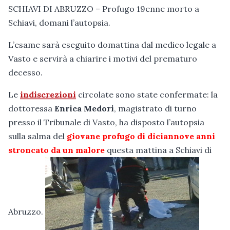
SCHIAVI DI ABRUZZO – Profugo 19enne morto a
Schiavi, domani l’autopsia.
L’esame sarà eseguito domattina dal medico legale a
Vasto e servirà a chiarire i motivi del prematuro
decesso.
Le
indiscrezioni
circolate sono state confermate: la
dottoressa
Enrica Medori
, magistrato di turno
presso il Tribunale di Vasto, ha disposto l’autopsia
sulla salma del
giovane profugo di diciannove anni
stroncato da un malore
questa mattina a Schiavi di
Abruzzo.