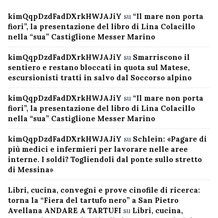
kimQqpDzdFadDXrkHWJAJiY
su
“Il mare non porta
fiori”, la presentazione del libro di Lina Colacillo
nella “sua” Castiglione Messer Marino
kimQqpDzdFadDXrkHWJAJiY
su
Smarriscono il
sentiero e restano bloccati in quota sul Matese,
escursionisti tratti in salvo dal Soccorso alpino
kimQqpDzdFadDXrkHWJAJiY
su
“Il mare non porta
fiori”, la presentazione del libro di Lina Colacillo
nella “sua” Castiglione Messer Marino
kimQqpDzdFadDXrkHWJAJiY
su
Schlein: «Pagare di
più medici e infermieri per lavorare nelle aree
interne. I soldi? Togliendoli dal ponte sullo stretto
di Messina»
Libri, cucina, convegni e prove cinofile di ricerca:
torna la “Fiera del tartufo nero” a San Pietro
Avellana ANDARE A TARTUFI
su
Libri, cucina,