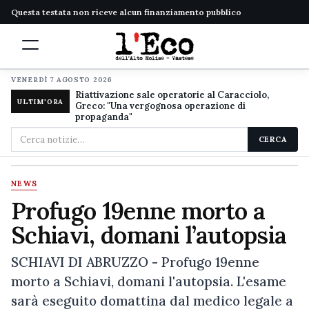
Questa testata non riceve alcun finanziamento pubblico
VENERDÌ 7 AGOSTO 2026
Riattivazione sale operatorie al Caracciolo,
ULTIM'ORA
Greco: "Una vergognosa operazione di
propaganda"
Cerca
CERCA
nel
sito
NEWS
Profugo 19enne morto a
Schiavi, domani l’autopsia
SCHIAVI DI ABRUZZO - Profugo 19enne
morto a Schiavi, domani l'autopsia. L'esame
sarà eseguito domattina dal medico legale a