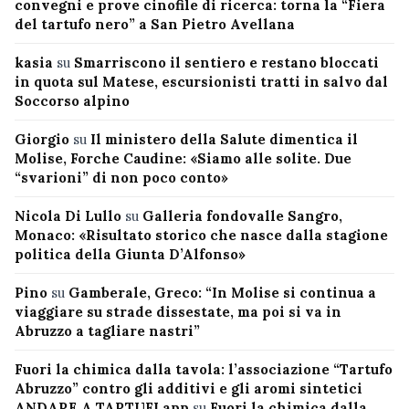
convegni e prove cinofile di ricerca: torna la “Fiera
del tartufo nero” a San Pietro Avellana
kasia
su
Smarriscono il sentiero e restano bloccati
in quota sul Matese, escursionisti tratti in salvo dal
Soccorso alpino
Giorgio
su
Il ministero della Salute dimentica il
Molise, Forche Caudine: «Siamo alle solite. Due
“svarioni” di non poco conto»
Nicola Di Lullo
su
Galleria fondovalle Sangro,
Monaco: «Risultato storico che nasce dalla stagione
politica della Giunta D’Alfonso»
Pino
su
Gamberale, Greco: “In Molise si continua a
viaggiare su strade dissestate, ma poi si va in
Abruzzo a tagliare nastri”
Fuori la chimica dalla tavola: l’associazione “Tartufo
Abruzzo” contro gli additivi e gli aromi sintetici
ANDARE A TARTUFI app
su
Fuori la chimica dalla