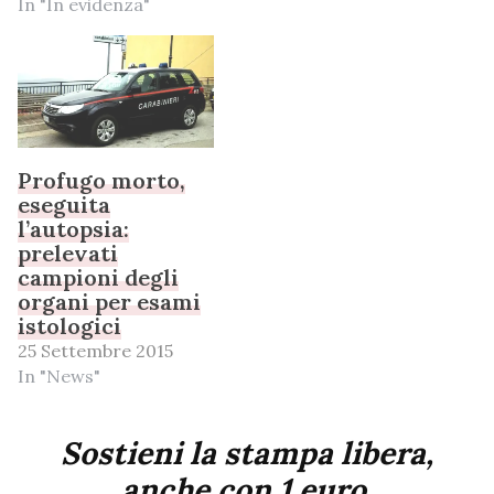
In "In evidenza"
Profugo morto,
eseguita
l’autopsia:
prelevati
campioni degli
organi per esami
istologici
25 Settembre 2015
In "News"
Sostieni la stampa libera,
anche con 1 euro.