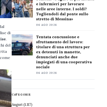
e infermieri per lavorare
nelle aree interne. I soldi?
Togliendoli dal ponte sullo
stretto di Messina»
06 AGO 2026
dal
lise di
Tentata concussione e
ise
.
sfruttamento del lavoro:
hi del
titolare di una struttura per
etta
ex detenuti in manette,
denunciati anche due
, come
impiegati di una cooperativa
sociale
06 AGO 2026
CATEGORIE
Auguri
(1.117)