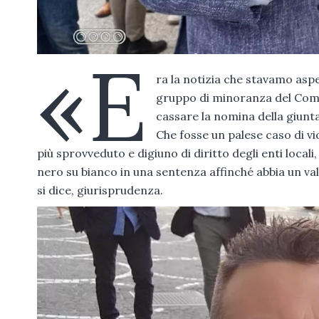
«E
ra la notizia che stavamo asp
gruppo di minoranza del Co
cassare la nomina della giunt
Che fosse un palese caso di vi
più sprovveduto e digiuno di diritto degli enti loca
nero su bianco in una sentenza affinché abbia un v
si dice, giurisprudenza.