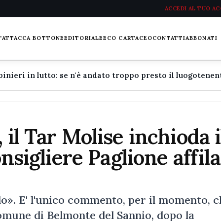
ACCEDI AL TUO A
L'ATTACCA BOTTONE
EDITORIALE
ECO CARTACEO
CONTATTI
ABBONATI
 il Tar Molise inchioda i
onsigliere Paglione affila
o». E' l'unico commento, per il momento, 
omune di Belmonte del Sannio, dopo la