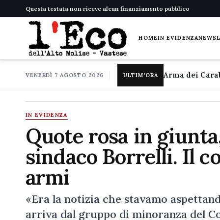
Questa testata non riceve alcun finanziamento pubblico
HOME
IN EVIDENZA
NEWS
VENERDÌ 7 AGOSTO 2026
ULTIM'ORA
IN EVIDENZA
Quote rosa in giunta,
sindaco Borrelli. Il c
armi
«Era la notizia che stavamo aspettand
arriva dal gruppo di minoranza del C