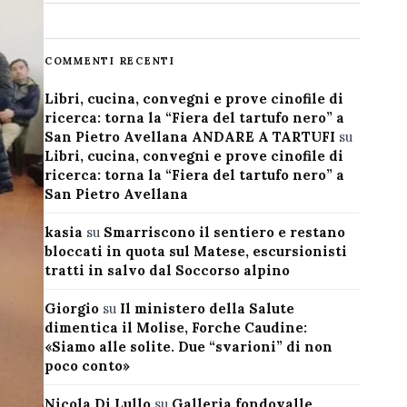
COMMENTI RECENTI
Libri, cucina, convegni e prove cinofile di
ricerca: torna la “Fiera del tartufo nero” a
San Pietro Avellana ANDARE A TARTUFI
su
Libri, cucina, convegni e prove cinofile di
ricerca: torna la “Fiera del tartufo nero” a
San Pietro Avellana
kasia
su
Smarriscono il sentiero e restano
bloccati in quota sul Matese, escursionisti
tratti in salvo dal Soccorso alpino
Giorgio
su
Il ministero della Salute
dimentica il Molise, Forche Caudine:
«Siamo alle solite. Due “svarioni” di non
poco conto»
Nicola Di Lullo
su
Galleria fondovalle