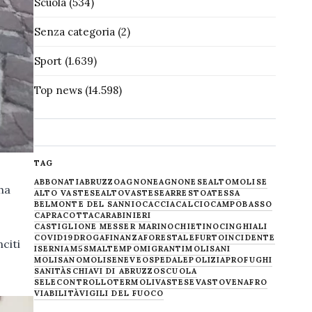
Scuola
(534)
Senza categoria
(2)
Sport
(1.639)
Top news
(14.598)
TAG
ABBONATI
ABRUZZO
AGNONE
AGNONESE
ALTOMOLISE
 ha
ALTO VASTESE
ALTOVASTESE
ARRESTO
ATESSA
BELMONTE DEL SANNIO
CACCIA
CALCIO
CAMPOBASSO
CAPRACOTTA
CARABINIERI
CASTIGLIONE MESSER MARINO
CHIETINO
CINGHIALI
COVID19
DROGA
FINANZA
FORESTALE
FURTO
INCIDENTE
citi
ISERNIA
M5S
MALTEMPO
MIGRANTI
MOLISANI
MOLISANO
MOLISE
NEVE
OSPEDALE
POLIZIA
PROFUGHI
SANITÀ
SCHIAVI DI ABRUZZO
SCUOLA
SELECONTROLLO
TERMOLI
VASTESE
VASTO
VENAFRO
VIABILITÀ
VIGILI DEL FUOCO