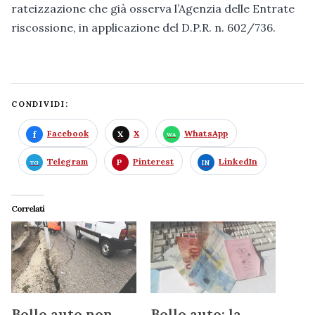
rateizzazione che già osserva l’Agenzia delle Entrate
riscossione, in applicazione del D.P.R. n. 602/736.
CONDIVIDI:
Facebook
X
WhatsApp
Telegram
Pinterest
LinkedIn
Correlati
Bollo auto non
Bollo auto: la