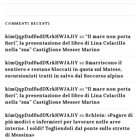
COMMENTI RECENTI
kimQqpDzdFadDXrkHWJAJiY
su
“Il mare non porta
fiori”, la presentazione del libro di Lina Colacillo
nella “sua” Castiglione Messer Marino
kimQqpDzdFadDXrkHWJAJiY
su
Smarriscono il
sentiero e restano bloccati in quota sul Matese,
escursionisti tratti in salvo dal Soccorso alpino
kimQqpDzdFadDXrkHWJAJiY
su
“Il mare non porta
fiori”, la presentazione del libro di Lina Colacillo
nella “sua” Castiglione Messer Marino
kimQqpDzdFadDXrkHWJAJiY
su
Schlein: «Pagare di
più medici e infermieri per lavorare nelle aree
interne. I soldi? Togliendoli dal ponte sullo stretto
di Messina»