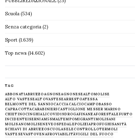
PUBBLIREDAZIONALE
(25)
Scuola
(534)
Senza categoria
(2)
Sport
(1.639)
Top news
(14.602)
TAG
ABBONATI
ABRUZZO
AGNONE
AGNONESE
ALTOMOLISE
ALTO VASTESE
ALTOVASTESE
ARRESTO
ATESSA
BELMONTE DEL SANNIO
CACCIA
CALCIO
CAMPOBASSO
CAPRACOTTA
CARABINIERI
CASTIGLIONE MESSER MARINO
CHIETINO
CINGHIALI
COVID19
DROGA
FINANZA
FORESTALE
FURTO
INCIDENTE
ISERNIA
M5S
MALTEMPO
MIGRANTI
MOLISANI
MOLISANO
MOLISE
NEVE
OSPEDALE
POLIZIA
PROFUGHI
SANITÀ
SCHIAVI DI ABRUZZO
SCUOLA
SELECONTROLLO
TERMOLI
VASTESE
VASTO
VENAFRO
VIABILITÀ
VIGILI DEL FUOCO