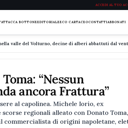
ACCEDI AL TUO A
L'ATTACCA BOTTONE
EDITORIALE
ECO CARTACEO
CONTATTI
ABBONATI
ca Toma: “Nessun
da ancora Frattura”
ere al capolinea. Michele Iorio, ex
e scorse regionali alleato con Donato Toma,
l commercialista di origini napoletane, ele