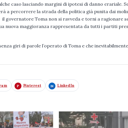
ualche caso lasciando margini di ipotesi di danno erariale. S
uerà a percorrere la strada della politica già punita dai moli
 il governatore Toma non si ravveda e torni a ragionare 
ua nuova maggioranza rappresentata da tutti i partiti pre
senza giri di parole l’operato di Toma e che inevitabilment
gram
Pinterest
LinkedIn