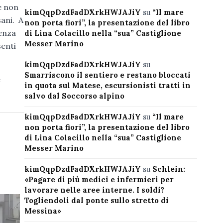
e non
kimQqpDzdFadDXrkHWJAJiY
su
“Il mare
sani. A
non porta fiori”, la presentazione del libro
senza
di Lina Colacillo nella “sua” Castiglione
Messer Marino
senti
kimQqpDzdFadDXrkHWJAJiY
su
Smarriscono il sentiero e restano bloccati
e
in quota sul Matese, escursionisti tratti in
salvo dal Soccorso alpino
kimQqpDzdFadDXrkHWJAJiY
su
“Il mare
non porta fiori”, la presentazione del libro
di Lina Colacillo nella “sua” Castiglione
Messer Marino
kimQqpDzdFadDXrkHWJAJiY
su
Schlein:
«Pagare di più medici e infermieri per
lavorare nelle aree interne. I soldi?
Togliendoli dal ponte sullo stretto di
Messina»