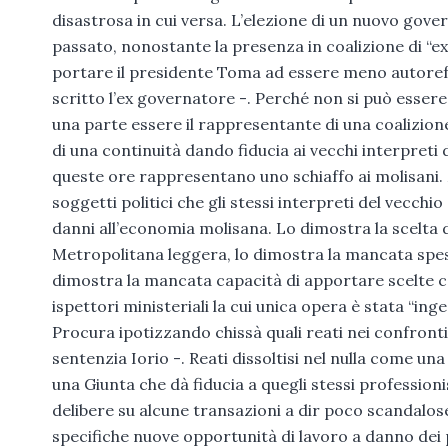
disastrosa in cui versa. L’elezione di un nuovo gove
passato, nonostante la presenza in coalizione di “ex
portare il presidente Toma ad essere meno autorefer
scritto l’ex governatore -. Perché non si può esser
una parte essere il rappresentante di una coalizion
di una continuità dando fiducia ai vecchi interpreti d
queste ore rappresentano uno schiaffo ai molisani. Ma
soggetti politici che gli stessi interpreti del vec
danni all’economia molisana. Lo dimostra la scelta d
Metropolitana leggera, lo dimostra la mancata spesa 
dimostra la mancata capacità di apportare scelte cor
ispettori ministeriali la cui unica opera è stata “in
Procura ipotizzando chissà quali reati nei confron
sentenzia Iorio -. Reati dissoltisi nel nulla come u
una Giunta che dà fiducia a quegli stessi profession
delibere su alcune transazioni a dir poco scandalos
specifiche nuove opportunità di lavoro a danno dei