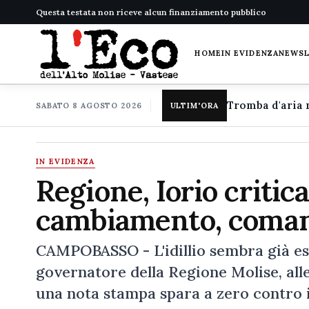
Questa testata non riceve alcun finanziamento pubblico
HOME
IN EVIDENZA
NEWS
SABATO 8 AGOSTO 2026
ULTIM'ORA
IN EVIDENZA
Regione, Iorio criti
cambiamento, coman
CAMPOBASSO - L'idillio sembra già ess
governatore della Regione Molise, all
una nota stampa spara a zero contro i