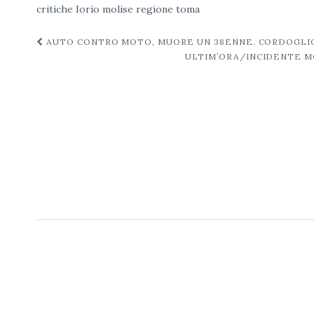
critiche
Iorio
molise
regione
toma
Navigazione
AUTO CONTRO MOTO, MUORE UN 38ENNE. CORDOGLIO
ULTIM’ORA/INCIDENTE M
post