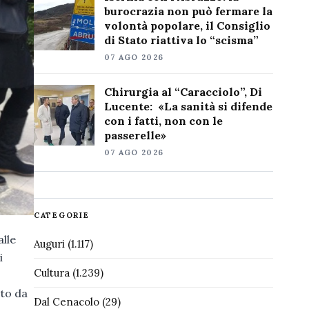
burocrazia non può fermare la
volontà popolare, il Consiglio
di Stato riattiva lo “scisma”
07 AGO 2026
Chirurgia al “Caracciolo”, Di
Lucente: «La sanità si difende
con i fatti, non con le
passerelle»
07 AGO 2026
CATEGORIE
alle
Auguri
(1.117)
i
Cultura
(1.239)
ato da
Dal Cenacolo
(29)