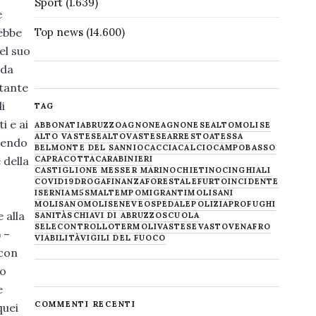
Sport
(1.639)
e
Top news
(14.600)
rebbe
el suo
 da
ntante
i
TAG
i e ai
ABBONATI
ABRUZZO
AGNONE
AGNONESE
ALTOMOLISE
ALTO VASTESE
ALTOVASTESE
ARRESTO
ATESSA
ucendo
BELMONTE DEL SANNIO
CACCIA
CALCIO
CAMPOBASSO
CAPRACOTTA
CARABINIERI
 della
CASTIGLIONE MESSER MARINO
CHIETINO
CINGHIALI
COVID19
DROGA
FINANZA
FORESTALE
FURTO
INCIDENTE
ISERNIA
M5S
MALTEMPO
MIGRANTI
MOLISANI
MOLISANO
MOLISE
NEVE
OSPEDALE
POLIZIA
PROFUGHI
 alla
SANITÀ
SCHIAVI DI ABRUZZO
SCUOLA
SELECONTROLLO
TERMOLI
VASTESE
VASTO
VENAFRO
 –
VIABILITÀ
VIGILI DEL FUOCO
 con
to
e
COMMENTI RECENTI
quei