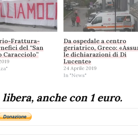
orio-Frattura-
Da ospedale a centro
nefici del “San
geriatrico, Greco: «Assu
 Caracciolo”
le dichiarazioni di Di
Lucente»
2019
24 Aprile 2019
nza"
In "News"
 libera, anche con 1 euro.