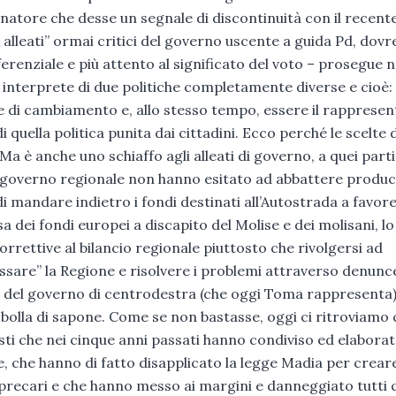
rnatore che desse un segnale di discontinuità con il recent
 alleati” ormai critici del governo uscente a guida Pd, dov
enziale e più attento al significato del voto – prosegue n
e interprete di due politiche completamente diverse e cioè:
e di cambiamento e, allo stesso tempo, essere il rapprese
i quella politica punita dai cittadini. Ecco perché le scelte d
 è anche uno schiaffo agli alleati di governo, a quei partit
chio governo regionale non hanno esitato ad abbattere prod
i mandare indietro i fondi destinati all’Autostrada a favore
dei fondi europei a discapito del Molise e dei molisani, lo
rettive al bilancio regionale piuttosto che rivolgersi ad
gessare” la Regione e risolvere i problemi attraverso denunce
ti del governo di centrodestra (che oggi Toma rappresenta)
na bolla di sapone. Come se non bastasse, oggi ci ritroviamo
isti che nei cinque anni passati hanno condiviso ed elabora
e, che hanno di fatto disapplicato la legge Madia per crear
 precari e che hanno messo ai margini e danneggiato tutti 